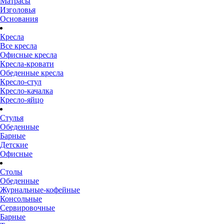
Матрасы
Изголовья
Основания
Кресла
Все кресла
Офисные кресла
Кресла-кровати
Обеденные кресла
Кресло-стул
Кресло-качалка
Кресло-яйцо
Стулья
Обеденные
Барные
Детские
Офисные
Столы
Обеденные
Журнальные-кофейные
Консольные
Сервировочные
Барные