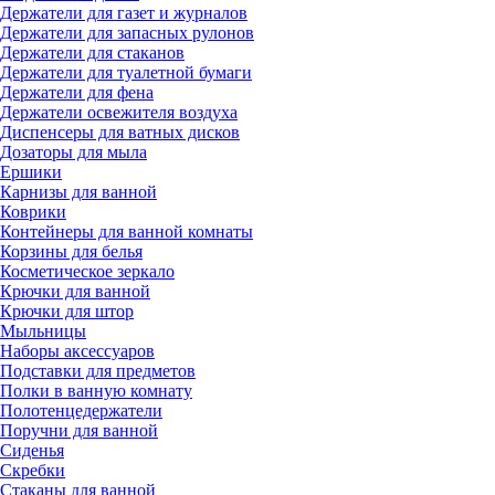
Держатели для газет и журналов
Держатели для запасных рулонов
Держатели для стаканов
Держатели для туалетной бумаги
Держатели для фена
Держатели освежителя воздуха
Диспенсеры для ватных дисков
Дозаторы для мыла
Ершики
Карнизы для ванной
Коврики
Контейнеры для ванной комнаты
Корзины для белья
Косметическое зеркало
Крючки для ванной
Крючки для штор
Мыльницы
Наборы аксессуаров
Подставки для предметов
Полки в ванную комнату
Полотенцедержатели
Поручни для ванной
Сиденья
Скребки
Стаканы для ванной