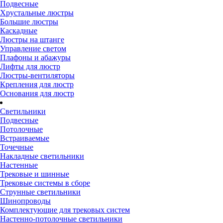
Подвесные
Хрустальные люстры
Большие люстры
Каскадные
Люстры на штанге
Управление светом
Плафоны и абажуры
Лифты для люстр
Люстры-вентиляторы
Крепления для люстр
Основания для люстр
Светильники
Подвесные
Потолочные
Встраиваемые
Точечные
Накладные светильники
Настенные
Трековые и шинные
Трековые системы в сборе
Струнные светильники
Шинопроводы
Комплектующие для трековых систем
Настенно-потолочные светильники