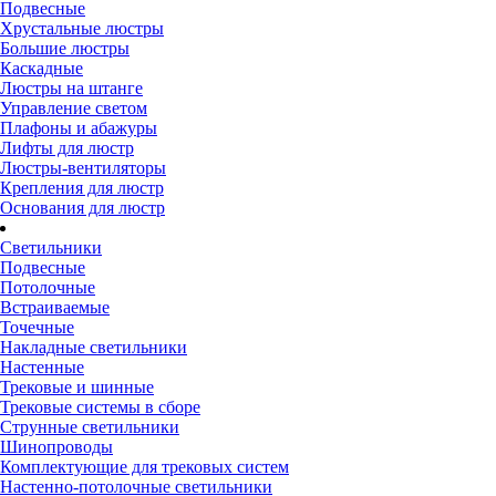
Подвесные
Хрустальные люстры
Большие люстры
Каскадные
Люстры на штанге
Управление светом
Плафоны и абажуры
Лифты для люстр
Люстры-вентиляторы
Крепления для люстр
Основания для люстр
Светильники
Подвесные
Потолочные
Встраиваемые
Точечные
Накладные светильники
Настенные
Трековые и шинные
Трековые системы в сборе
Струнные светильники
Шинопроводы
Комплектующие для трековых систем
Настенно-потолочные светильники