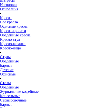
Матрасы
Изголовья
Основания
Кресла
Все кресла
Офисные кресла
Кресла-кровати
Обеденные кресла
Кресло-стул
Кресло-качалка
Кресло-яйцо
Стулья
Обеденные
Барные
Детские
Офисные
Столы
Обеденные
Журнальные-кофейные
Консольные
Сервировочные
Барные