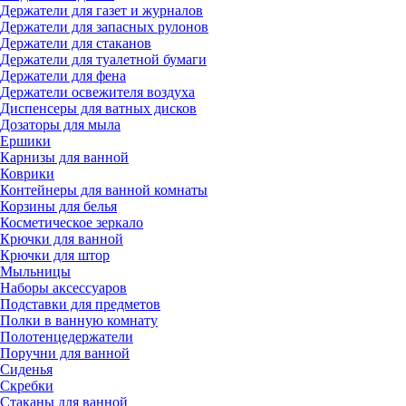
Держатели для газет и журналов
Держатели для запасных рулонов
Держатели для стаканов
Держатели для туалетной бумаги
Держатели для фена
Держатели освежителя воздуха
Диспенсеры для ватных дисков
Дозаторы для мыла
Ершики
Карнизы для ванной
Коврики
Контейнеры для ванной комнаты
Корзины для белья
Косметическое зеркало
Крючки для ванной
Крючки для штор
Мыльницы
Наборы аксессуаров
Подставки для предметов
Полки в ванную комнату
Полотенцедержатели
Поручни для ванной
Сиденья
Скребки
Стаканы для ванной