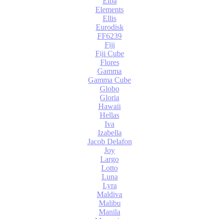
Elba
Elements
Ellis
Eurodisk
FF6239
Fiji
Fiji Cube
Flores
Gamma
Gamma Cube
Globo
Gloria
Hawaii
Hellas
Iva
Izabella
Jacob Delafon
Joy
Largo
Lotto
Luna
Lyra
Maldiva
Malibu
Manila