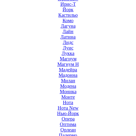
Ирис-Т
Йорк
Кастильо
Комо
Лагуна
Лайн
Латина
Лидс
Луис
Лукка
Магнум
Магнум Н
Мадейра
Мадонна
Милан
Модена
Моника
Монте
Нота
Нота New
Нью-Йорк
Опера
Оптима
Орлеан
Палермо