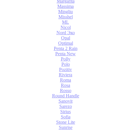
Margarita
Massima
Mingliu
Misshel
ML
Nicol
Nord Эко
Opal
Optimal
Penta 2 Rain
Penta New
Polly
Polo
Pozitiv
Riviera
Roma
Rosa
Rosso
Round Handle
Sanovit
Sarezo
Sirius
Sofia
Stone Lite
Sunrise