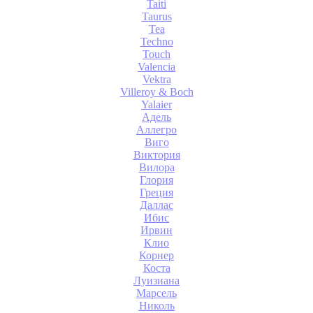
Taiti
Taurus
Tea
Techno
Touch
Valencia
Vektra
Villeroy & Boch
Yalaier
Адель
Аллегро
Виго
Виктория
Вилора
Глория
Греция
Даллас
Ибис
Ирвин
Клио
Корнер
Коста
Луизиана
Марсель
Николь