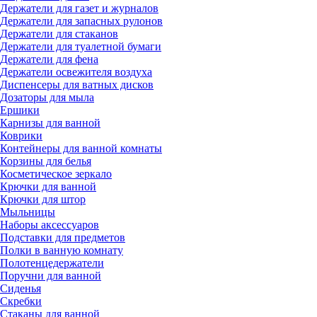
Держатели для газет и журналов
Держатели для запасных рулонов
Держатели для стаканов
Держатели для туалетной бумаги
Держатели для фена
Держатели освежителя воздуха
Диспенсеры для ватных дисков
Дозаторы для мыла
Ершики
Карнизы для ванной
Коврики
Контейнеры для ванной комнаты
Корзины для белья
Косметическое зеркало
Крючки для ванной
Крючки для штор
Мыльницы
Наборы аксессуаров
Подставки для предметов
Полки в ванную комнату
Полотенцедержатели
Поручни для ванной
Сиденья
Скребки
Стаканы для ванной