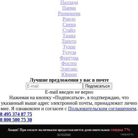
Паллада
Парма
Ринконера
Рондо
Сиена
Стайл
Тиана
Тренто
Тулон
Тулуза
Фортуна
Фостер
Элеганс
Юнион
Лучшие предложения у вас в почте
E-mail введен не верно
Нажимая на кнопку «Подписаться», я подтверждаю, что
указанный выше адрес электронной почты, принадлежит лично
мне. Я ознакомлен и согласен с
Пользовательским соглашением
.
8 495 374 87 75
8 800 500 75 30
скидка 7%
Акция! При оплате наличными предоставляется дополнительная
Мытищи, ул.Пограничная д.24
свернуть
подробнее
О нас