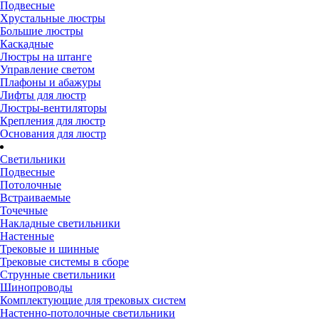
Подвесные
Хрустальные люстры
Большие люстры
Каскадные
Люстры на штанге
Управление светом
Плафоны и абажуры
Лифты для люстр
Люстры-вентиляторы
Крепления для люстр
Основания для люстр
Светильники
Подвесные
Потолочные
Встраиваемые
Точечные
Накладные светильники
Настенные
Трековые и шинные
Трековые системы в сборе
Струнные светильники
Шинопроводы
Комплектующие для трековых систем
Настенно-потолочные светильники