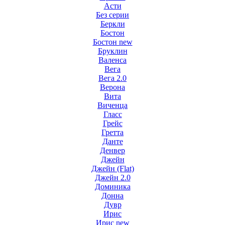
Асти
Без серии
Беркли
Бостон
Бостон new
Бруклин
Валенса
Вега
Вега 2.0
Верона
Вита
Виченца
Гласс
Грейс
Гретта
Данте
Денвер
Джейн
Джейн (Flat)
Джейн 2.0
Доминика
Донна
Дувр
Ирис
Ирис new