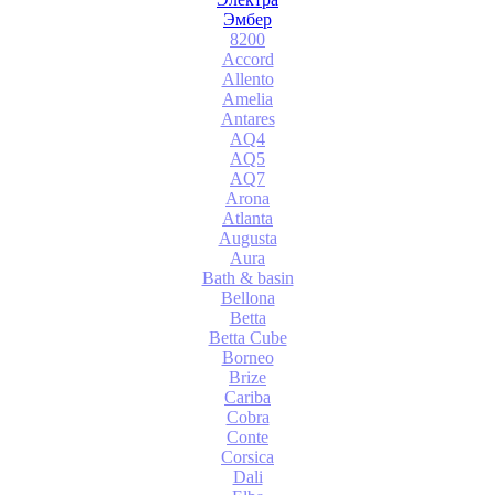
Эмбер
8200
Accord
Allento
Amelia
Antares
AQ4
AQ5
AQ7
Arona
Atlanta
Augusta
Aura
Bath & basin
Bellona
Betta
Betta Cube
Borneo
Brize
Cariba
Cobra
Conte
Corsica
Dali