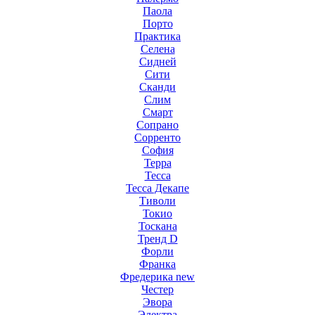
Паола
Порто
Практика
Селена
Сидней
Сити
Сканди
Слим
Смарт
Сопрано
Сорренто
София
Терра
Тесса
Тесса Декапе
Тиволи
Токио
Тоскана
Тренд D
Форли
Франка
Фредерика new
Честер
Эвора
Электра