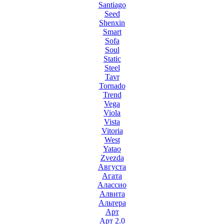
Santiago
Seed
Shenxin
Smart
Sofa
Soul
Static
Steel
Tavr
Tornado
Trend
Vega
Viola
Vista
Vitoria
West
Yatao
Zvezda
Августа
Агата
Алассио
Алвита
Альтера
Арт
Арт 2.0