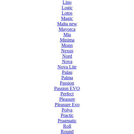
Lino
Logic
Lotos
Magic
Malta new
Mayorca
Mia
Minima
Monn
Nexus
Nord
Nova
Nova Lite
Palau
Palma
Passion
Passion EVO
Perfect
Pleasure
Pleasure Evo
Polya
Practic
Pragmatic
Roll
Round