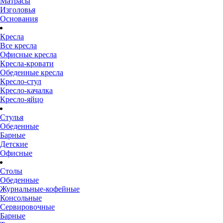
Матрасы
Изголовья
Основания
Кресла
Все кресла
Офисные кресла
Кресла-кровати
Обеденные кресла
Кресло-стул
Кресло-качалка
Кресло-яйцо
Стулья
Обеденные
Барные
Детские
Офисные
Столы
Обеденные
Журнальные-кофейные
Консольные
Сервировочные
Барные