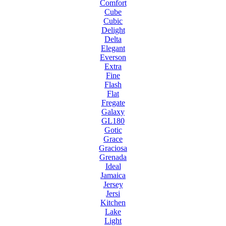
Comfort
Cube
Cubic
Delight
Delta
Elegant
Everson
Extra
Fine
Flash
Flat
Fregate
Galaxy
GL180
Gotic
Grace
Graciosa
Grenada
Ideal
Jamaica
Jersey
Jersi
Kitchen
Lake
Light