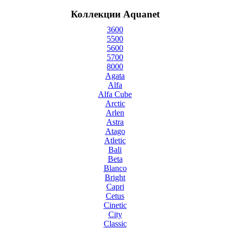
Коллекции Aquanet
3600
5500
5600
5700
8000
Agata
Alfa
Alfa Cube
Arctic
Arlen
Astra
Atago
Atletic
Bali
Beta
Blanco
Bright
Capri
Cetus
Cinetic
City
Classic