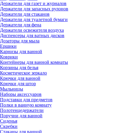
Держатели для газет и журналов
Держатели для запасных рулонов
Держатели для стаканов
Держатели для туалетной бумаги
Держатели для фена
Держатели освежителя воздуха
Диспенсеры для ватных дисков
Дозаторы для мыла
Ершики
Карнизы для ванной
Коврики
Контейнеры для ванной комнаты
Корзины для белья
Косметическое зеркало
Крючки для ванной
Крючки для штор
Мыльницы
Наборы аксессуаров
Подставки для предметов
Полки в ванную комнату
Полотенцедержатели
Поручни для ванной
Сиденья
Скребки
Стаканы для ванной