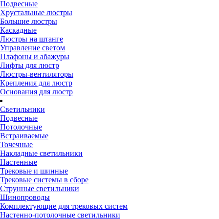
Подвесные
Хрустальные люстры
Большие люстры
Каскадные
Люстры на штанге
Управление светом
Плафоны и абажуры
Лифты для люстр
Люстры-вентиляторы
Крепления для люстр
Основания для люстр
Светильники
Подвесные
Потолочные
Встраиваемые
Точечные
Накладные светильники
Настенные
Трековые и шинные
Трековые системы в сборе
Струнные светильники
Шинопроводы
Комплектующие для трековых систем
Настенно-потолочные светильники