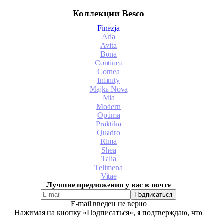
Коллекции Besco
Finezja
Aria
Avita
Bona
Continea
Cornea
Infinity
Majka Nova
Mia
Modern
Optima
Praktika
Quadro
Rima
Shea
Talia
Telimena
Vitae
Лучшие предложения у вас в почте
E-mail введен не верно
Нажимая на кнопку «Подписаться», я подтверждаю, что