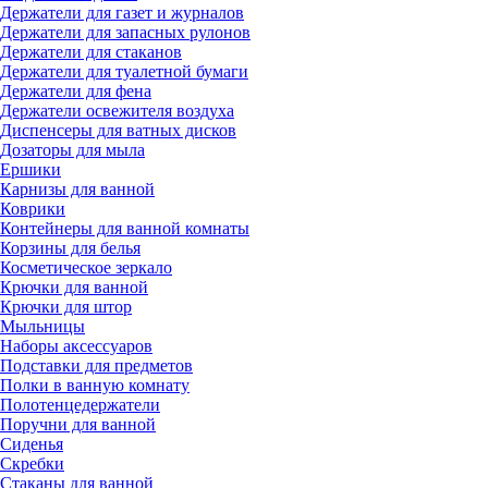
Держатели для газет и журналов
Держатели для запасных рулонов
Держатели для стаканов
Держатели для туалетной бумаги
Держатели для фена
Держатели освежителя воздуха
Диспенсеры для ватных дисков
Дозаторы для мыла
Ершики
Карнизы для ванной
Коврики
Контейнеры для ванной комнаты
Корзины для белья
Косметическое зеркало
Крючки для ванной
Крючки для штор
Мыльницы
Наборы аксессуаров
Подставки для предметов
Полки в ванную комнату
Полотенцедержатели
Поручни для ванной
Сиденья
Скребки
Стаканы для ванной