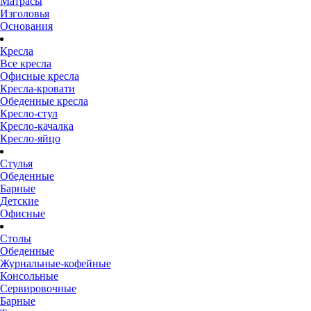
Матрасы
Изголовья
Основания
Кресла
Все кресла
Офисные кресла
Кресла-кровати
Обеденные кресла
Кресло-стул
Кресло-качалка
Кресло-яйцо
Стулья
Обеденные
Барные
Детские
Офисные
Столы
Обеденные
Журнальные-кофейные
Консольные
Сервировочные
Барные