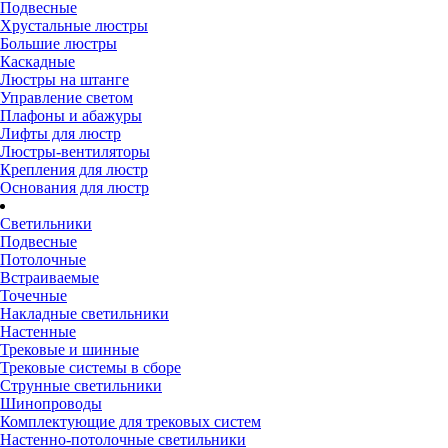
Подвесные
Хрустальные люстры
Большие люстры
Каскадные
Люстры на штанге
Управление светом
Плафоны и абажуры
Лифты для люстр
Люстры-вентиляторы
Крепления для люстр
Основания для люстр
Светильники
Подвесные
Потолочные
Встраиваемые
Точечные
Накладные светильники
Настенные
Трековые и шинные
Трековые системы в сборе
Струнные светильники
Шинопроводы
Комплектующие для трековых систем
Настенно-потолочные светильники