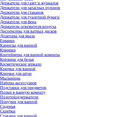
Держатели для газет и журналов
Держатели для запасных рулонов
Держатели для стаканов
Держатели для туалетной бумаги
Держатели для фена
Держатели освежителя воздуха
Диспенсеры для ватных дисков
Дозаторы для мыла
Ершики
Карнизы для ванной
Коврики
Контейнеры для ванной комнаты
Корзины для белья
Косметическое зеркало
Крючки для ванной
Крючки для штор
Мыльницы
Наборы аксессуаров
Подставки для предметов
Полки в ванную комнату
Полотенцедержатели
Поручни для ванной
Сиденья
Скребки
Стаканы для ванной