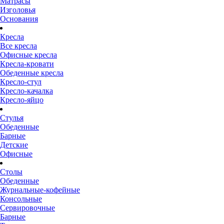
Матрасы
Изголовья
Основания
Кресла
Все кресла
Офисные кресла
Кресла-кровати
Обеденные кресла
Кресло-стул
Кресло-качалка
Кресло-яйцо
Стулья
Обеденные
Барные
Детские
Офисные
Столы
Обеденные
Журнальные-кофейные
Консольные
Сервировочные
Барные