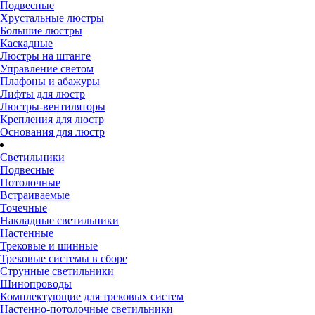
Подвесные
Хрустальные люстры
Большие люстры
Каскадные
Люстры на штанге
Управление светом
Плафоны и абажуры
Лифты для люстр
Люстры-вентиляторы
Крепления для люстр
Основания для люстр
Светильники
Подвесные
Потолочные
Встраиваемые
Точечные
Накладные светильники
Настенные
Трековые и шинные
Трековые системы в сборе
Струнные светильники
Шинопроводы
Комплектующие для трековых систем
Настенно-потолочные светильники