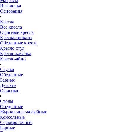
Матрасы
Изголовья
Основания
Кресла
Все кресла
Офисные кресла
Кресла-кровати
Обеденные кресла
Кресло-стул
Кресло-качалка
Кресло-яйцо
Стулья
Обеденные
Барные
Детские
Офисные
Столы
Обеденные
Журнальные-кофейные
Консольные
Сервировочные
Барные