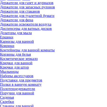
Держатели для газет и журналов
Держатели для запасных рулонов
Держатели для стаканов
Держатели для туалетной бумаги
Держатели для фена
Держатели освежителя воздуха
Диспенсеры для ватных дисков
Дозаторы для мыла
Ершики
Карнизы для ванной
Коврики
Контейнеры для ванной комнаты
Корзины для белья
Косметическое зеркало
Крючки для ванной
Крючки для штор
Мыльницы
Наборы аксессуаров
Подставки для предметов
Полки в ванную комнату
Полотенцедержатели
Поручни для ванной
Сиденья
Скребки
Стаканы для ванной