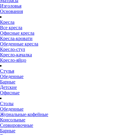
Матрасы
Изголовья
Основания
Кресла
Все кресла
Офисные кресла
Кресла-кровати
Обеденные кресла
Кресло-стул
Кресло-качалка
Кресло-яйцо
Стулья
Обеденные
Барные
Детские
Офисные
Столы
Обеденные
Журнальные-кофейные
Консольные
Сервировочные
Барные