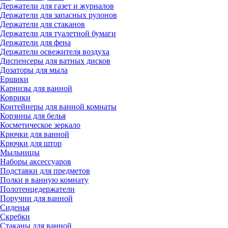
Держатели для газет и журналов
Держатели для запасных рулонов
Держатели для стаканов
Держатели для туалетной бумаги
Держатели для фена
Держатели освежителя воздуха
Диспенсеры для ватных дисков
Дозаторы для мыла
Ершики
Карнизы для ванной
Коврики
Контейнеры для ванной комнаты
Корзины для белья
Косметическое зеркало
Крючки для ванной
Крючки для штор
Мыльницы
Наборы аксессуаров
Подставки для предметов
Полки в ванную комнату
Полотенцедержатели
Поручни для ванной
Сиденья
Скребки
Стаканы для ванной