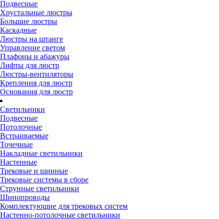
Подвесные
Хрустальные люстры
Большие люстры
Каскадные
Люстры на штанге
Управление светом
Плафоны и абажуры
Лифты для люстр
Люстры-вентиляторы
Крепления для люстр
Основания для люстр
Светильники
Подвесные
Потолочные
Встраиваемые
Точечные
Накладные светильники
Настенные
Трековые и шинные
Трековые системы в сборе
Струнные светильники
Шинопроводы
Комплектующие для трековых систем
Настенно-потолочные светильники