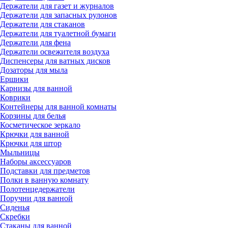
Держатели для газет и журналов
Держатели для запасных рулонов
Держатели для стаканов
Держатели для туалетной бумаги
Держатели для фена
Держатели освежителя воздуха
Диспенсеры для ватных дисков
Дозаторы для мыла
Ершики
Карнизы для ванной
Коврики
Контейнеры для ванной комнаты
Корзины для белья
Косметическое зеркало
Крючки для ванной
Крючки для штор
Мыльницы
Наборы аксессуаров
Подставки для предметов
Полки в ванную комнату
Полотенцедержатели
Поручни для ванной
Сиденья
Скребки
Стаканы для ванной