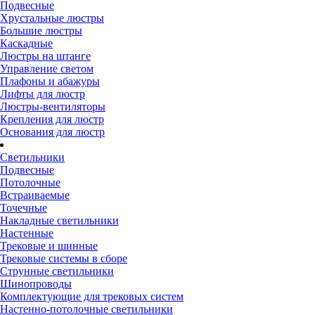
Подвесные
Хрустальные люстры
Большие люстры
Каскадные
Люстры на штанге
Управление светом
Плафоны и абажуры
Лифты для люстр
Люстры-вентиляторы
Крепления для люстр
Основания для люстр
Светильники
Подвесные
Потолочные
Встраиваемые
Точечные
Накладные светильники
Настенные
Трековые и шинные
Трековые системы в сборе
Струнные светильники
Шинопроводы
Комплектующие для трековых систем
Настенно-потолочные светильники