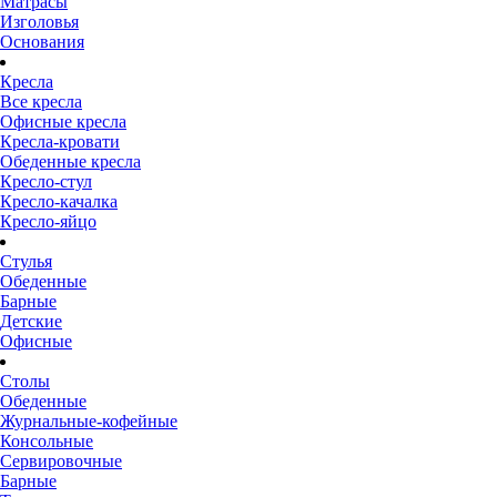
Матрасы
Изголовья
Основания
Кресла
Все кресла
Офисные кресла
Кресла-кровати
Обеденные кресла
Кресло-стул
Кресло-качалка
Кресло-яйцо
Стулья
Обеденные
Барные
Детские
Офисные
Столы
Обеденные
Журнальные-кофейные
Консольные
Сервировочные
Барные