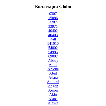
Коллекции Globo
0307
15086
3207
33971
40402
40403
4all
541010
54802
54985
69007
Abbey
Abini
Ablona
Abril
Adara
Admiral
Aegon
Aeron
Akin
Alana
Alaska