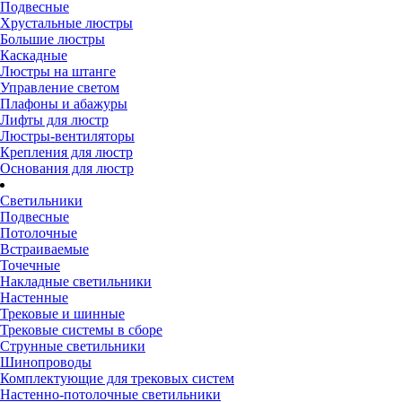
Подвесные
Хрустальные люстры
Большие люстры
Каскадные
Люстры на штанге
Управление светом
Плафоны и абажуры
Лифты для люстр
Люстры-вентиляторы
Крепления для люстр
Основания для люстр
Светильники
Подвесные
Потолочные
Встраиваемые
Точечные
Накладные светильники
Настенные
Трековые и шинные
Трековые системы в сборе
Струнные светильники
Шинопроводы
Комплектующие для трековых систем
Настенно-потолочные светильники