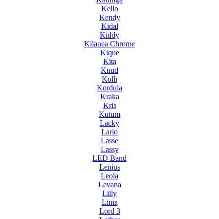
Kello
Kendy
Kidal
Kiddy
Kilauea Chrome
Kique
Kita
Knud
Kolli
Kordula
Kraka
Kris
Kutum
Lacky
Lario
Lasse
Lassy
LED Band
Lenius
Leola
Levana
Lilly
Lima
Lord 3