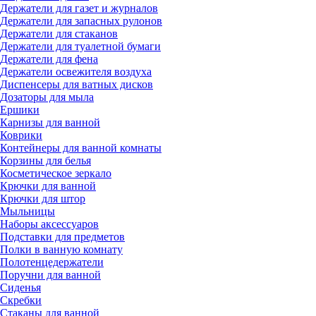
Держатели для газет и журналов
Держатели для запасных рулонов
Держатели для стаканов
Держатели для туалетной бумаги
Держатели для фена
Держатели освежителя воздуха
Диспенсеры для ватных дисков
Дозаторы для мыла
Ершики
Карнизы для ванной
Коврики
Контейнеры для ванной комнаты
Корзины для белья
Косметическое зеркало
Крючки для ванной
Крючки для штор
Мыльницы
Наборы аксессуаров
Подставки для предметов
Полки в ванную комнату
Полотенцедержатели
Поручни для ванной
Сиденья
Скребки
Стаканы для ванной