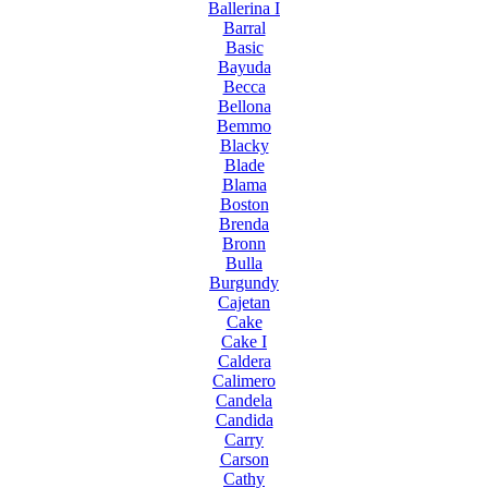
Ballerina I
Barral
Basic
Bayuda
Becca
Bellona
Bemmo
Blacky
Blade
Blama
Boston
Brenda
Bronn
Bulla
Burgundy
Cajetan
Cake
Cake I
Caldera
Calimero
Candela
Candida
Carry
Carson
Cathy