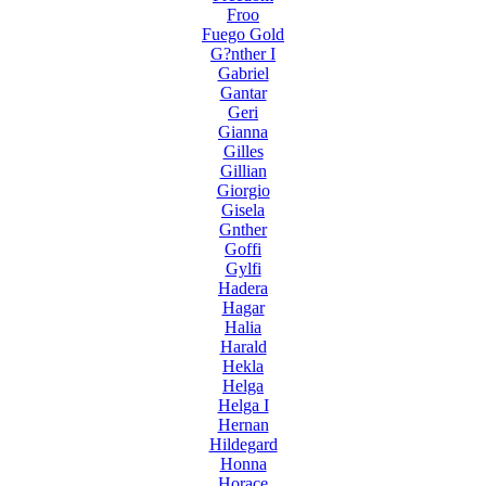
Froo
Fuego Gold
G?nther I
Gabriel
Gantar
Geri
Gianna
Gilles
Gillian
Giorgio
Gisela
Gnther
Goffi
Gylfi
Hadera
Hagar
Halia
Harald
Hekla
Helga
Helga I
Hernan
Hildegard
Honna
Horace