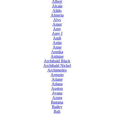
Albert
Alcala
Alido
Almeria
Alys
Amur
Amy
Amy I
Andi
Anita
Anne
Annika
Antique
Archibald Black
Archibald Nickel
Archimedes
Argusto
Ariane
Arlana
Auston
Ayana
Azura
Bagana
Bailey
Bali