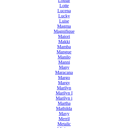
Lothar
Lotte
Lucena
Lucky
Luise
Magma
Magnifique
Maiori
Makki
Mamba
Mangue
Manilo
Manni
Many
Maracana
Margo
Margy
Marilyn
Marilyn I
Marilyn i
Martha
Mathilda
Mavy
Merril
Metalic