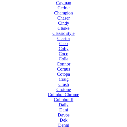
Cayman
Cedric
Champion
Chaser
Cindy
Clarke
Classic style
Clastra
Cleo
Coby
Coco
Colla
Connor
Cornus
Cotopa
Craig
Crash
Crotone
Cuimbra Chrome
Cuimbra II
Daily
Dani
Davos
Dek
Denni