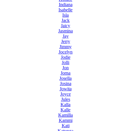
Indiana
Isabelle
Isla
Jack
Jaicy
Jasmina
Jay
Jerry
Jimmy
Jocelyn
Jodie
Jolli
Jon
Jorna
Josella
Josina
Jowita
Joyce
Jules
Kalla
Kalle
Kamilla
Kammi
Kati
Katunga