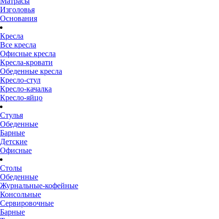
Матрасы
Изголовья
Основания
Кресла
Все кресла
Офисные кресла
Кресла-кровати
Обеденные кресла
Кресло-стул
Кресло-качалка
Кресло-яйцо
Стулья
Обеденные
Барные
Детские
Офисные
Столы
Обеденные
Журнальные-кофейные
Консольные
Сервировочные
Барные