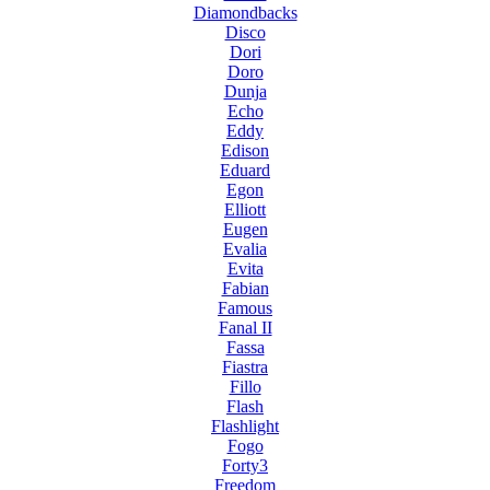
Diamondbacks
Disco
Dori
Doro
Dunja
Echo
Eddy
Edison
Eduard
Egon
Elliott
Eugen
Evalia
Evita
Fabian
Famous
Fanal II
Fassa
Fiastra
Fillo
Flash
Flashlight
Fogo
Forty3
Freedom