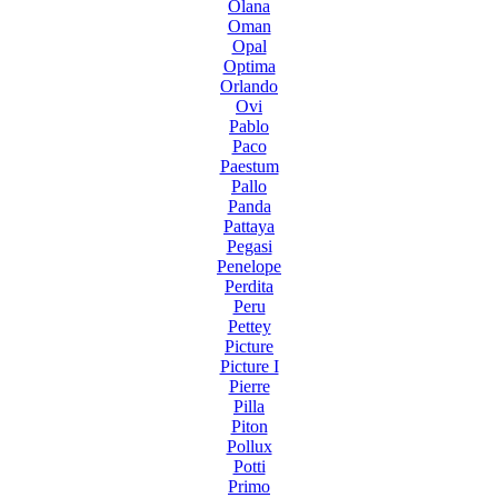
Olana
Oman
Opal
Optima
Orlando
Ovi
Pablo
Paco
Paestum
Pallo
Panda
Pattaya
Pegasi
Penelope
Perdita
Peru
Pettey
Picture
Picture I
Pierre
Pilla
Piton
Pollux
Potti
Primo