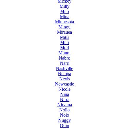
Mickey
Milly
Milo
Mina
Minnesota
Minou
Mirauea
Mitis
Mitti
Mori
Munni
Nabro
Narri
Nashville
Nempa
Nevis
Newcastle
Nicole
Nina
Nirra
Nirvana
Nollo
Nolo
Nuggy
Odin