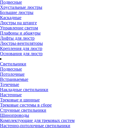
Подвесные
Хрустальные люстры
Большие люстры
Каскадные
Люстры на штанге
Управление светом
Плафоны и абажуры
Лифты для люстр
Люстры-вентиляторы
Крепления для люстр
Основания для люстр
Светильники
Подвесные
Потолочные
Встраиваемые
Точечные
Накладные светильники
Настенные
Трековые и шинные
Трековые системы в сборе
Струнные светильники
Шинопроводы
Комплектующие для трековых систем
Настенно-потолочные светильники