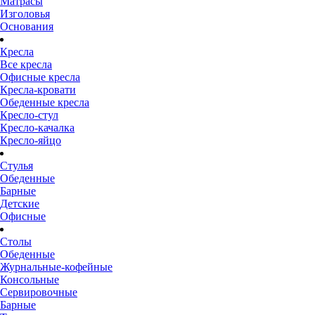
Матрасы
Изголовья
Основания
Кресла
Все кресла
Офисные кресла
Кресла-кровати
Обеденные кресла
Кресло-стул
Кресло-качалка
Кресло-яйцо
Стулья
Обеденные
Барные
Детские
Офисные
Столы
Обеденные
Журнальные-кофейные
Консольные
Сервировочные
Барные