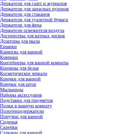
Держатели для газет и журналов
Держатели для запасных рулонов
Держатели для стаканов
Держатели для туалетной бумаги
Держатели для фена
Держатели освежителя воздуха
Диспенсеры для ватных дисков
Дозаторы для мыла
Ершики
Карнизы для ванной
Коврики
Контейнеры для ванной комнаты
Корзины для белья
Косметическое зеркало
Крючки для ванной
Крючки для штор
Мыльницы
Наборы аксессуаров
Подставки для предметов
Полки в ванную комнату
Полотенцедержатели
Поручни для ванной
Сиденья
Скребки
Стаканы для ванной