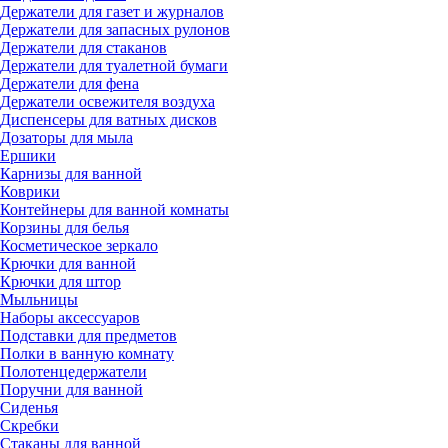
Держатели для газет и журналов
Держатели для запасных рулонов
Держатели для стаканов
Держатели для туалетной бумаги
Держатели для фена
Держатели освежителя воздуха
Диспенсеры для ватных дисков
Дозаторы для мыла
Ершики
Карнизы для ванной
Коврики
Контейнеры для ванной комнаты
Корзины для белья
Косметическое зеркало
Крючки для ванной
Крючки для штор
Мыльницы
Наборы аксессуаров
Подставки для предметов
Полки в ванную комнату
Полотенцедержатели
Поручни для ванной
Сиденья
Скребки
Стаканы для ванной