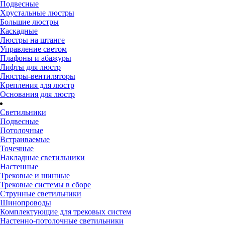
Подвесные
Хрустальные люстры
Большие люстры
Каскадные
Люстры на штанге
Управление светом
Плафоны и абажуры
Лифты для люстр
Люстры-вентиляторы
Крепления для люстр
Основания для люстр
Светильники
Подвесные
Потолочные
Встраиваемые
Точечные
Накладные светильники
Настенные
Трековые и шинные
Трековые системы в сборе
Струнные светильники
Шинопроводы
Комплектующие для трековых систем
Настенно-потолочные светильники