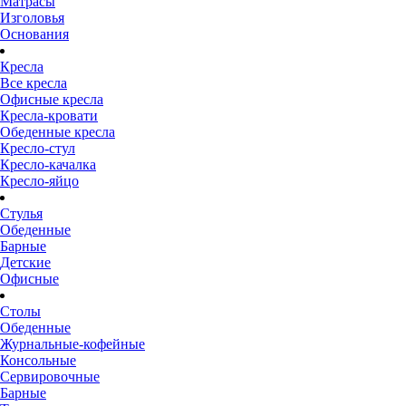
Матрасы
Изголовья
Основания
Кресла
Все кресла
Офисные кресла
Кресла-кровати
Обеденные кресла
Кресло-стул
Кресло-качалка
Кресло-яйцо
Стулья
Обеденные
Барные
Детские
Офисные
Столы
Обеденные
Журнальные-кофейные
Консольные
Сервировочные
Барные