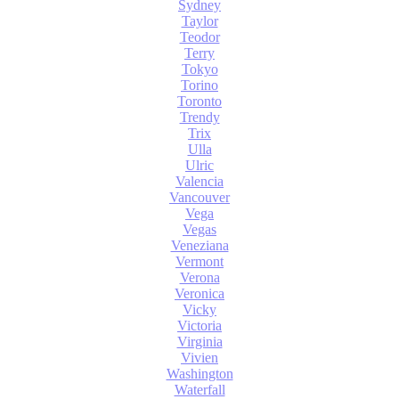
Sydney
Taylor
Teodor
Terry
Tokyo
Torino
Toronto
Trendy
Trix
Ulla
Ulric
Valencia
Vancouver
Vega
Vegas
Veneziana
Vermont
Verona
Veronica
Vicky
Victoria
Virginia
Vivien
Washington
Waterfall