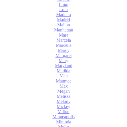
Luigi
Lulu
Madeira
Madrid
Malibu
Manhattan
Mara
Marcela
Marcella
Marcy
Margaret
Mary
Maryland
Matilda
Matt
Maumee
Max
Megan
Melissa
Melody
Mickey
Milton
Minneapolis
Miranda
Molly