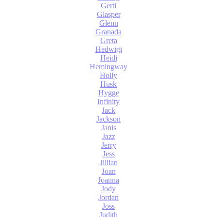
Gerti
Glasper
Glenn
Granada
Greta
Hedwigi
Heidi
Hemingway
Holly
Husk
Hygge
Infinity
Jack
Jackson
Janis
Jazz
Jerry
Jess
Jillian
Joan
Joanna
Jody
Jordan
Joss
Judith