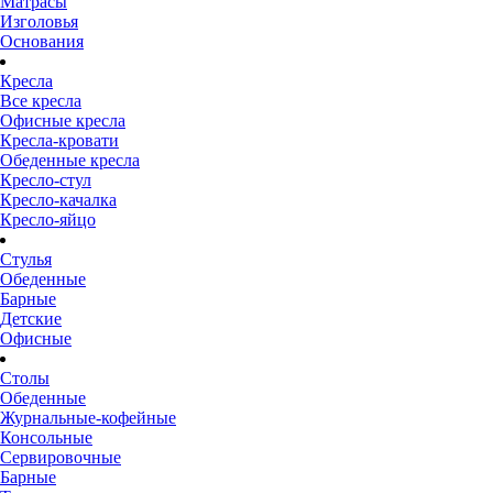
Матрасы
Изголовья
Основания
Кресла
Все кресла
Офисные кресла
Кресла-кровати
Обеденные кресла
Кресло-стул
Кресло-качалка
Кресло-яйцо
Стулья
Обеденные
Барные
Детские
Офисные
Столы
Обеденные
Журнальные-кофейные
Консольные
Сервировочные
Барные