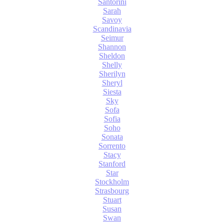
Santorini
Sarah
Savoy
Scandinavia
Seimur
Shannon
Sheldon
Shelly
Sherilyn
Sheryl
Siesta
Sky
Sofa
Sofia
Soho
Sonata
Sorrento
Stacy
Stanford
Star
Stockholm
Strasbourg
Stuart
Susan
Swan