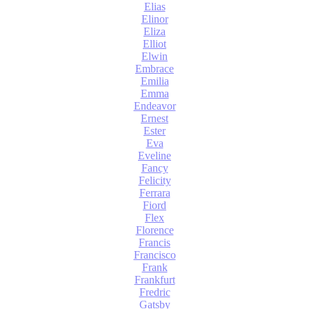
Elias
Elinor
Eliza
Elliot
Elwin
Embrace
Emilia
Emma
Endeavor
Ernest
Ester
Eva
Eveline
Fancy
Felicity
Ferrara
Fiord
Flex
Florence
Francis
Francisco
Frank
Frankfurt
Fredric
Gatsby