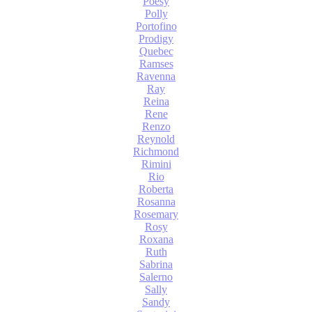
Poesy
Polly
Portofino
Prodigy
Quebec
Ramses
Ravenna
Ray
Reina
Rene
Renzo
Reynold
Richmond
Rimini
Rio
Roberta
Rosanna
Rosemary
Rosy
Roxana
Ruth
Sabrina
Salerno
Sally
Sandy