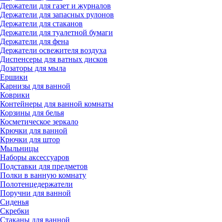
Держатели для газет и журналов
Держатели для запасных рулонов
Держатели для стаканов
Держатели для туалетной бумаги
Держатели для фена
Держатели освежителя воздуха
Диспенсеры для ватных дисков
Дозаторы для мыла
Ершики
Карнизы для ванной
Коврики
Контейнеры для ванной комнаты
Корзины для белья
Косметическое зеркало
Крючки для ванной
Крючки для штор
Мыльницы
Наборы аксессуаров
Подставки для предметов
Полки в ванную комнату
Полотенцедержатели
Поручни для ванной
Сиденья
Скребки
Стаканы для ванной