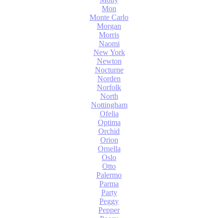
Mon
Monte Carlo
Morgan
Morris
Naomi
New York
Newton
Nocturne
Norden
Norfolk
North
Nottingham
Ofelia
Optima
Orchid
Orion
Ornella
Oslo
Otto
Palermo
Parma
Party
Peggy
Pepper