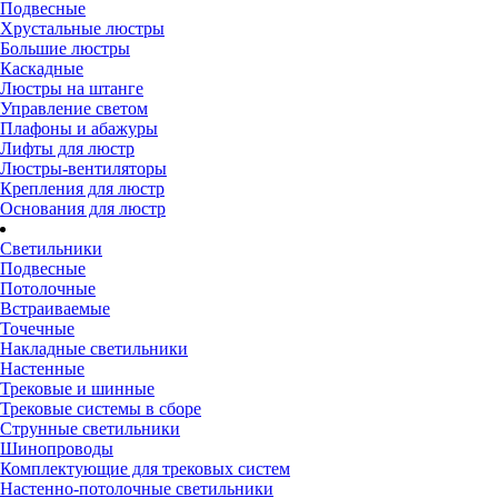
Подвесные
Хрустальные люстры
Большие люстры
Каскадные
Люстры на штанге
Управление светом
Плафоны и абажуры
Лифты для люстр
Люстры-вентиляторы
Крепления для люстр
Основания для люстр
Светильники
Подвесные
Потолочные
Встраиваемые
Точечные
Накладные светильники
Настенные
Трековые и шинные
Трековые системы в сборе
Струнные светильники
Шинопроводы
Комплектующие для трековых систем
Настенно-потолочные светильники