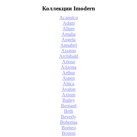
Коллекции Imodern
Acapulco
Adam
Allure
Amalia
Angela
Annabel
Aragon
Archibald
Arioso
Arizona
Arthur
Aspen
Attica
Avalon
Axiom
Bailey
Bernard
Beth
Beverly
Bohemia
Borneo
Boston