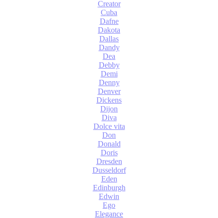
Creator
Cuba
Dafne
Dakota
Dallas
Dandy
Dea
Debby
Demi
Denny
Denver
Dickens
Dijon
Diva
Dolce vita
Don
Donald
Doris
Dresden
Dusseldorf
Eden
Edinburgh
Edwin
Ego
Elegance