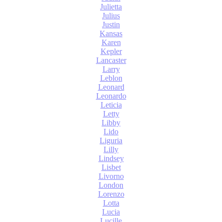
Julietta
Julius
Justin
Kansas
Karen
Kepler
Lancaster
Larry
Leblon
Leonard
Leonardo
Leticia
Letty
Libby
Lido
Liguria
Lilly
Lindsey
Lisbet
Livorno
London
Lorenzo
Lotta
Lucia
Lucille