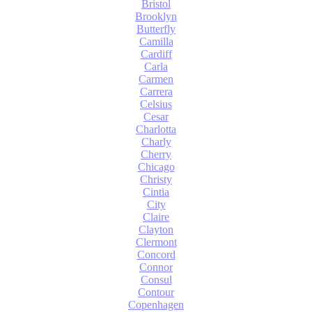
Bristol
Brooklyn
Butterfly
Camilla
Cardiff
Carla
Carmen
Carrera
Celsius
Cesar
Charlotta
Charly
Cherry
Chicago
Christy
Cintia
City
Claire
Clayton
Clermont
Concord
Connor
Consul
Contour
Copenhagen