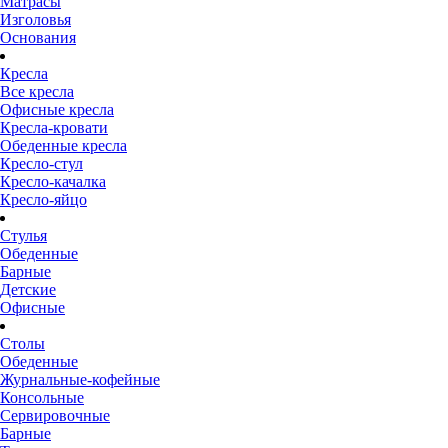
Матрасы
Изголовья
Основания
Кресла
Все кресла
Офисные кресла
Кресла-кровати
Обеденные кресла
Кресло-стул
Кресло-качалка
Кресло-яйцо
Стулья
Обеденные
Барные
Детские
Офисные
Столы
Обеденные
Журнальные-кофейные
Консольные
Сервировочные
Барные