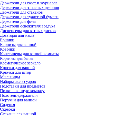
Держатели для газет и журналов
Держатели для запасных рулонов
Держатели для стаканов
Держатели для туалетной бумаги
Держатели для фена
Держатели освежителя воздуха
Диспенсеры для ватных дисков
Дозаторы для мыла
Ершики
Карнизы для ванной
Коврики
Контейнеры для ванной комнаты
Корзины для белья
Косметическое зеркало
Крючки для ванной
Крючки для штор
Мыльницы
Наборы аксессуаров
Подставки для предметов
Полки в ванную комнату
Полотенцедержатели
Поручни для ванной
Сиденья
Скребки
Стаканы для ванной