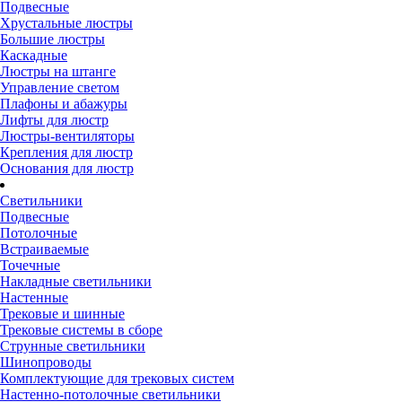
Подвесные
Хрустальные люстры
Большие люстры
Каскадные
Люстры на штанге
Управление светом
Плафоны и абажуры
Лифты для люстр
Люстры-вентиляторы
Крепления для люстр
Основания для люстр
Светильники
Подвесные
Потолочные
Встраиваемые
Точечные
Накладные светильники
Настенные
Трековые и шинные
Трековые системы в сборе
Струнные светильники
Шинопроводы
Комплектующие для трековых систем
Настенно-потолочные светильники