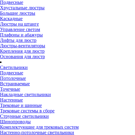
Подвесные
Хрустальные люстры
Большие люстры
Каскадные
Люстры на штанге
Управление светом
Плафоны и абажуры
Лифты для люстр
Люстры-вентиляторы
Крепления для люстр
Основания для люстр
Светильники
Подвесные
Потолочные
Встраиваемые
Точечные
Накладные светильники
Настенные
Трековые и шинные
Трековые системы в сборе
Струнные светильники
Шинопроводы
Комплектующие для трековых систем
Настенно-потолочные светильники