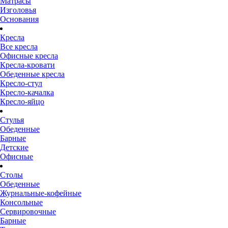
Матрасы
Изголовья
Основания
Кресла
Все кресла
Офисные кресла
Кресла-кровати
Обеденные кресла
Кресло-стул
Кресло-качалка
Кресло-яйцо
Стулья
Обеденные
Барные
Детские
Офисные
Столы
Обеденные
Журнальные-кофейные
Консольные
Сервировочные
Барные