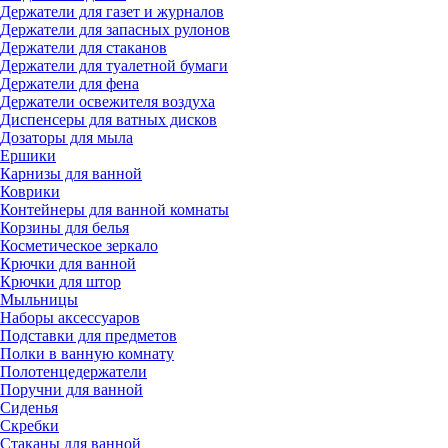
Держатели для газет и журналов
Держатели для запасных рулонов
Держатели для стаканов
Держатели для туалетной бумаги
Держатели для фена
Держатели освежителя воздуха
Диспенсеры для ватных дисков
Дозаторы для мыла
Ершики
Карнизы для ванной
Коврики
Контейнеры для ванной комнаты
Корзины для белья
Косметическое зеркало
Крючки для ванной
Крючки для штор
Мыльницы
Наборы аксессуаров
Подставки для предметов
Полки в ванную комнату
Полотенцедержатели
Поручни для ванной
Сиденья
Скребки
Стаканы для ванной