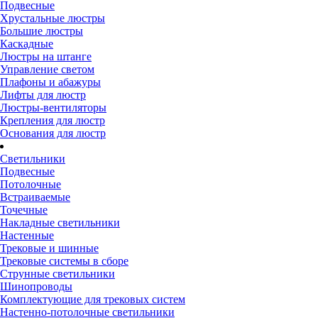
Подвесные
Хрустальные люстры
Большие люстры
Каскадные
Люстры на штанге
Управление светом
Плафоны и абажуры
Лифты для люстр
Люстры-вентиляторы
Крепления для люстр
Основания для люстр
Светильники
Подвесные
Потолочные
Встраиваемые
Точечные
Накладные светильники
Настенные
Трековые и шинные
Трековые системы в сборе
Струнные светильники
Шинопроводы
Комплектующие для трековых систем
Настенно-потолочные светильники