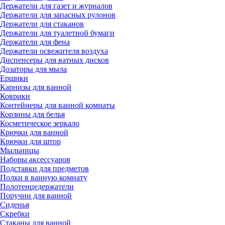
Держатели для газет и журналов
Держатели для запасных рулонов
Держатели для стаканов
Держатели для туалетной бумаги
Держатели для фена
Держатели освежителя воздуха
Диспенсеры для ватных дисков
Дозаторы для мыла
Ершики
Карнизы для ванной
Коврики
Контейнеры для ванной комнаты
Корзины для белья
Косметическое зеркало
Крючки для ванной
Крючки для штор
Мыльницы
Наборы аксессуаров
Подставки для предметов
Полки в ванную комнату
Полотенцедержатели
Поручни для ванной
Сиденья
Скребки
Стаканы для ванной