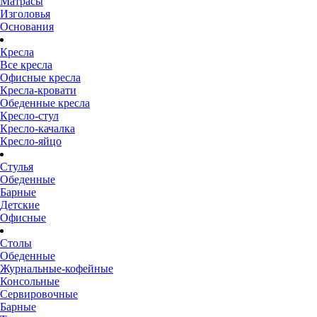
Матрасы
Изголовья
Основания
Кресла
Все кресла
Офисные кресла
Кресла-кровати
Обеденные кресла
Кресло-стул
Кресло-качалка
Кресло-яйцо
Стулья
Обеденные
Барные
Детские
Офисные
Столы
Обеденные
Журнальные-кофейные
Консольные
Сервировочные
Барные