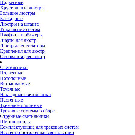
Подвесные
Хрустальные люстры
Большие люстры
Каскадные
Люстры на штанге
Управление светом
Плафоны и абажуры
Лифты для люстр
Люстры-вентиляторы
Крепления для люстр
Основания для люстр
Светильники
Подвесные
Потолочные
Встраиваемые
Точечные
Накладные светильники
Настенные
Трековые и шинные
Трековые системы в сборе
Струнные светильники
Шинопроводы
Комплектующие для трековых систем
Настенно-потолочные светильники