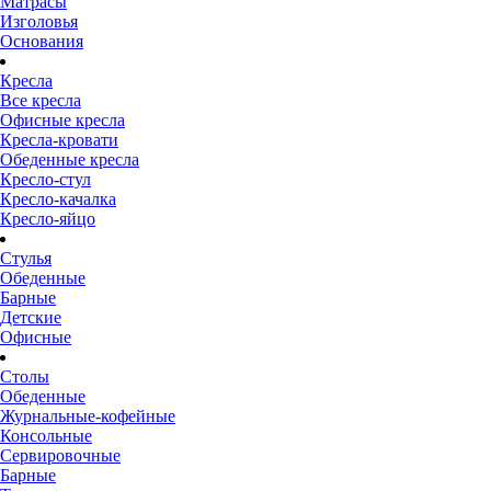
Матрасы
Изголовья
Основания
Кресла
Все кресла
Офисные кресла
Кресла-кровати
Обеденные кресла
Кресло-стул
Кресло-качалка
Кресло-яйцо
Стулья
Обеденные
Барные
Детские
Офисные
Столы
Обеденные
Журнальные-кофейные
Консольные
Сервировочные
Барные