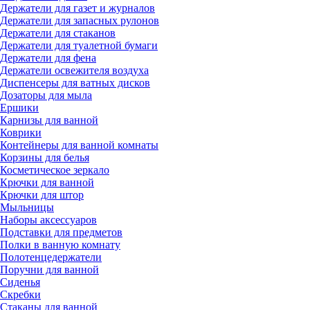
Держатели для газет и журналов
Держатели для запасных рулонов
Держатели для стаканов
Держатели для туалетной бумаги
Держатели для фена
Держатели освежителя воздуха
Диспенсеры для ватных дисков
Дозаторы для мыла
Ершики
Карнизы для ванной
Коврики
Контейнеры для ванной комнаты
Корзины для белья
Косметическое зеркало
Крючки для ванной
Крючки для штор
Мыльницы
Наборы аксессуаров
Подставки для предметов
Полки в ванную комнату
Полотенцедержатели
Поручни для ванной
Сиденья
Скребки
Стаканы для ванной