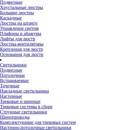
Подвесные
Хрустальные люстры
Большие люстры
Каскадные
Люстры на штанге
Управление светом
Плафоны и абажуры
Лифты для люстр
Люстры-вентиляторы
Крепления для люстр
Основания для люстр
Светильники
Подвесные
Потолочные
Встраиваемые
Точечные
Накладные светильники
Настенные
Трековые и шинные
Трековые системы в сборе
Струнные светильники
Шинопроводы
Комплектующие для трековых систем
Настенно-потолочные светильники