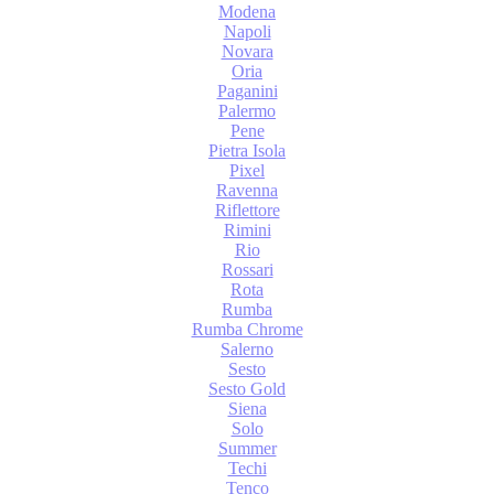
Modena
Napoli
Novara
Oria
Paganini
Palermo
Pene
Pietra Isola
Pixel
Ravenna
Riflettore
Rimini
Rio
Rossari
Rota
Rumba
Rumba Chrome
Salerno
Sesto
Sesto Gold
Siena
Solo
Summer
Techi
Tenco