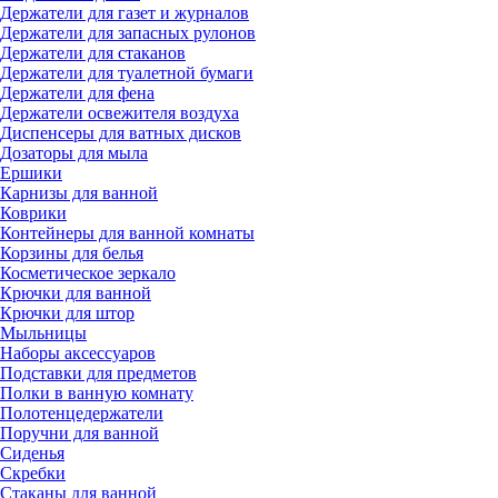
Держатели для газет и журналов
Держатели для запасных рулонов
Держатели для стаканов
Держатели для туалетной бумаги
Держатели для фена
Держатели освежителя воздуха
Диспенсеры для ватных дисков
Дозаторы для мыла
Ершики
Карнизы для ванной
Коврики
Контейнеры для ванной комнаты
Корзины для белья
Косметическое зеркало
Крючки для ванной
Крючки для штор
Мыльницы
Наборы аксессуаров
Подставки для предметов
Полки в ванную комнату
Полотенцедержатели
Поручни для ванной
Сиденья
Скребки
Стаканы для ванной