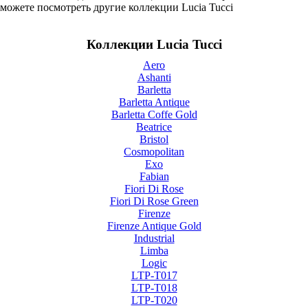
можете посмотреть другие коллекции Lucia Tucci
Коллекции Lucia Tucci
Aero
Ashanti
Barletta
Barletta Antique
Barletta Coffe Gold
Beatrice
Bristol
Cosmopolitan
Exo
Fabian
Fiori Di Rose
Fiori Di Rose Green
Firenze
Firenze Antique Gold
Industrial
Limba
Logic
LTP-T017
LTP-T018
LTP-T020