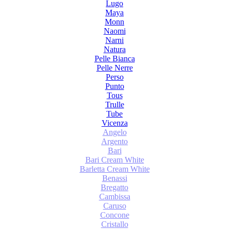
Lugo
Maya
Monn
Naomi
Narni
Natura
Pelle Bianca
Pelle Nerre
Perso
Punto
Tous
Trulle
Tube
Vicenza
Angelo
Argento
Bari
Bari Cream White
Barletta Cream White
Benassi
Bregatto
Cambissa
Caruso
Concone
Cristallo