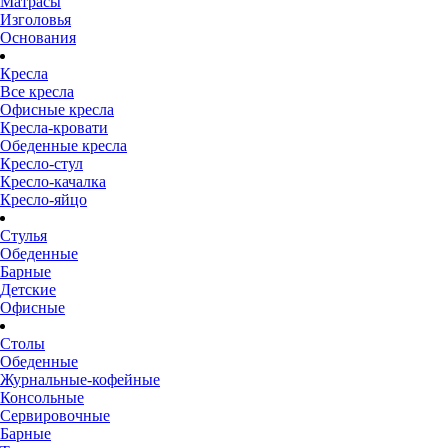
Матрасы
Изголовья
Основания
Кресла
Все кресла
Офисные кресла
Кресла-кровати
Обеденные кресла
Кресло-стул
Кресло-качалка
Кресло-яйцо
Стулья
Обеденные
Барные
Детские
Офисные
Столы
Обеденные
Журнальные-кофейные
Консольные
Сервировочные
Барные