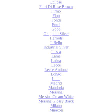
Eclipse
Fiori Di Rose Brown
Firmo
Flop
Fondi
Fumi
Gobo
Grappolo Silver
Harrods
Il Bello
Industrial Silver
Inessa
Lame
Latina
Lecce
Lecce Antique
Longo
Lotte
Madrid
Mandoria
Messina
Messina Cream White
Messina Glossy Black
Milano
Miracoli