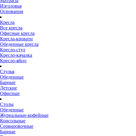
Матрасы
Изголовья
Основания
Кресла
Все кресла
Офисные кресла
Кресла-кровати
Обеденные кресла
Кресло-стул
Кресло-качалка
Кресло-яйцо
Стулья
Обеденные
Барные
Детские
Офисные
Столы
Обеденные
Журнальные-кофейные
Консольные
Сервировочные
Барные