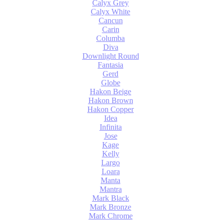
Calyx Grey
Calyx White
Cancun
Carin
Columba
Diva
Downlight Round
Fantasia
Gerd
Globe
Hakon Beige
Hakon Brown
Hakon Copper
Idea
Infinita
Jose
Kage
Kelly
Largo
Loara
Manta
Mantra
Mark Black
Mark Bronze
Mark Chrome