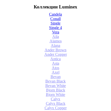
Коллекции Luminex
Candela
Conall
Single
Single 4
Vera
Aila
Alamos
Alana
Ander Brown
Ander Copper
Antica
Asta
Atos
Axel
Bevan
Bevan Black
Bevan White
Bjorn Black
Bjorn White
Calyx
Calyx Black
Calyx Copper