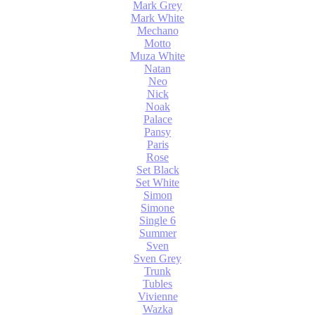
Mark Grey
Mark White
Mechano
Motto
Muza White
Natan
Neo
Nick
Noak
Palace
Pansy
Paris
Rose
Set Black
Set White
Simon
Simone
Single 6
Summer
Sven
Sven Grey
Trunk
Tubles
Vivienne
Wazka