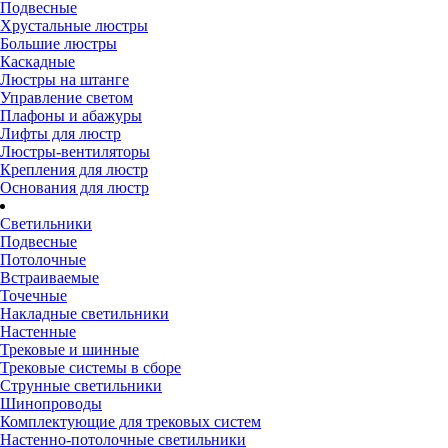
Подвесные
Хрустальные люстры
Большие люстры
Каскадные
Люстры на штанге
Управление светом
Плафоны и абажуры
Лифты для люстр
Люстры-вентиляторы
Крепления для люстр
Основания для люстр
Светильники
Подвесные
Потолочные
Встраиваемые
Точечные
Накладные светильники
Настенные
Трековые и шинные
Трековые системы в сборе
Струнные светильники
Шинопроводы
Комплектующие для трековых систем
Настенно-потолочные светильники