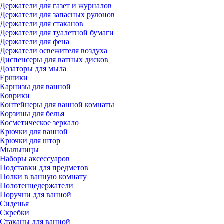
Держатели для газет и журналов
Держатели для запасных рулонов
Держатели для стаканов
Держатели для туалетной бумаги
Держатели для фена
Держатели освежителя воздуха
Диспенсеры для ватных дисков
Дозаторы для мыла
Ершики
Карнизы для ванной
Коврики
Контейнеры для ванной комнаты
Корзины для белья
Косметическое зеркало
Крючки для ванной
Крючки для штор
Мыльницы
Наборы аксессуаров
Подставки для предметов
Полки в ванную комнату
Полотенцедержатели
Поручни для ванной
Сиденья
Скребки
Стаканы для ванной