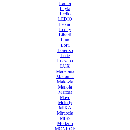
Launa
Layla
Ledio
LEDIO
Leland
Lenny
Liberti
Linn
Lofti
Lorenzo
Lotte
Luazana
LUX
Maderana
Madonna
Makovia
Manola
Marcus
Mave
Melody
MIKA
Mirabela
MISS
Moderni
MONROE