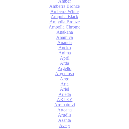
Amber
Amberra Bronze
Amberra White
Ampolla Black
Ampolla Bronze
Ampolla Chrome
Anakana
Anamiva
Ananda
Aneko
Anima
April
Arda
Argello
Argentoso
Argo
Aria
Ariel
Arletta
ARLEY
Aromatrevi
Arteana
Arudlis
Asanta
Avery