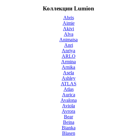
Коллекции Lumion
Abris
Aimie
Akivi
Alva
Animaisa
Anri
Anriya
ARLO
Armina
Arnika
Asela
Ashley
ATLAS
Atlas
Aurica
Avalona
Aviola
Avrora
Bear
Beina
Bianka
Blasen