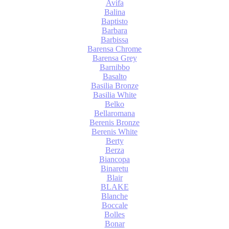
Avifa
Balina
Baptisto
Barbara
Barbissa
Barensa Chrome
Barensa Grey
Barnibbo
Basalto
Basilia Bronze
Basilia White
Belko
Bellaromana
Berenis Bronze
Berenis White
Berty
Berza
Biancopa
Binaretu
Blair
BLAKE
Blanche
Boccale
Bolles
Bonar