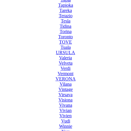
Tapioka
Tareka
Terazio
Tesla
Tidina
Torina
Toronto
TOVE
Tuala
URSULA
Valeria
Velveta
Verdi
Vermont
VERONA
Vilana
Vintage
Virsava
Visiona
Vivana
Vivian
Vivien
Vudi
Winnie