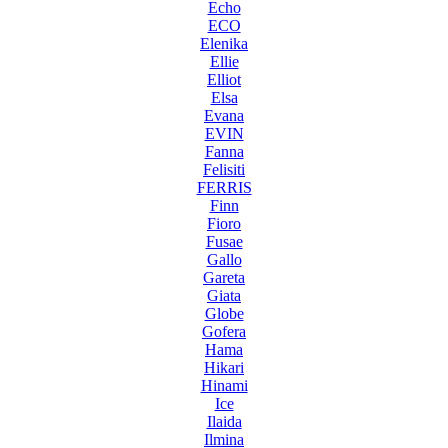
Echo
ECO
Elenika
Ellie
Elliot
Elsa
Evana
EVIN
Fanna
Felisiti
FERRIS
Finn
Fioro
Fusae
Gallo
Gareta
Giata
Globe
Gofera
Hama
Hikari
Hinami
Ice
Ilaida
Ilmina