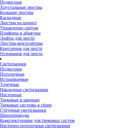
Подвесные
Хрустальные люстры
Большие люстры
Каскадные
Люстры на штанге
Управление светом
Плафоны и абажуры
Лифты для люстр
Люстры-вентиляторы
Крепления для люстр
Основания для люстр
Светильники
Подвесные
Потолочные
Встраиваемые
Точечные
Накладные светильники
Настенные
Трековые и шинные
Трековые системы в сборе
Струнные светильники
Шинопроводы
Комплектующие для трековых систем
Настенно-потолочные светильники