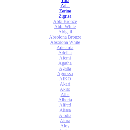
Yara
Zaha
Zarina
Zigrisa
Abbi Bronze
Abbi White
Abigail
Absolona Bronze
Absolona White
Adelarda
Adelita
Afemi
Agatha
Agatta
Agnessa
AIKO
Akari
Akito
Alba
Alberta
Alfred
Alissa
Alodia
Alora
Aloy