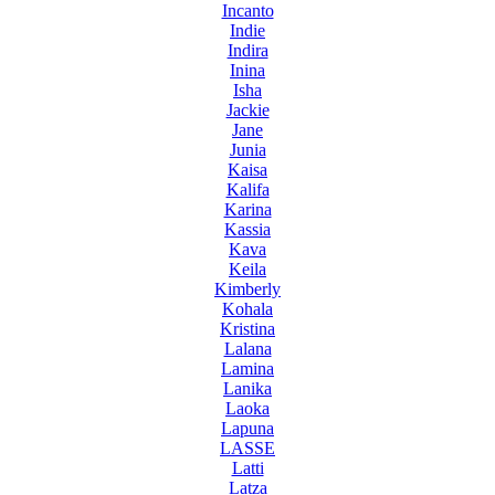
Incanto
Indie
Indira
Inina
Isha
Jackie
Jane
Junia
Kaisa
Kalifa
Karina
Kassia
Kava
Keila
Kimberly
Kohala
Kristina
Lalana
Lamina
Lanika
Laoka
Lapuna
LASSE
Latti
Latza