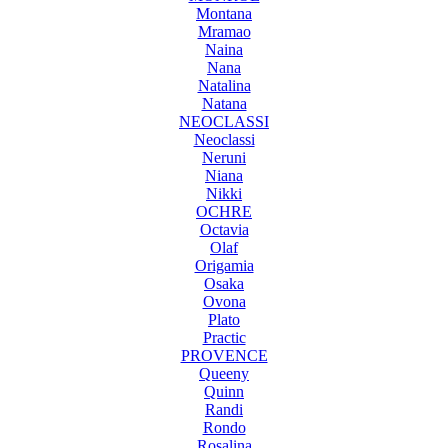
Montana
Mramao
Naina
Nana
Natalina
Natana
NEOCLASSI
Neoclassi
Neruni
Niana
Nikki
OCHRE
Octavia
Olaf
Origamia
Osaka
Ovona
Plato
Practic
PROVENCE
Queeny
Quinn
Randi
Rondo
Rosalina