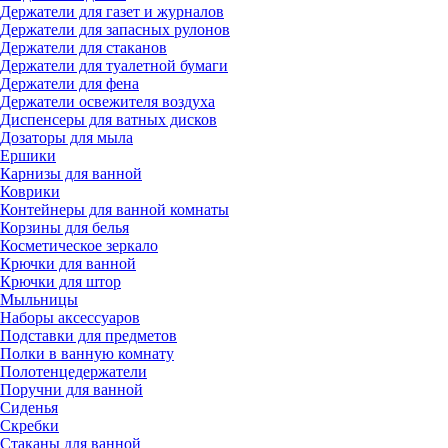
Держатели для газет и журналов
Держатели для запасных рулонов
Держатели для стаканов
Держатели для туалетной бумаги
Держатели для фена
Держатели освежителя воздуха
Диспенсеры для ватных дисков
Дозаторы для мыла
Ершики
Карнизы для ванной
Коврики
Контейнеры для ванной комнаты
Корзины для белья
Косметическое зеркало
Крючки для ванной
Крючки для штор
Мыльницы
Наборы аксессуаров
Подставки для предметов
Полки в ванную комнату
Полотенцедержатели
Поручни для ванной
Сиденья
Скребки
Стаканы для ванной