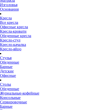
Матрасы
Изголовья
Основания
Кресла
Все кресла
Офисные кресла
Кресла-кровати
Обеденные кресла
Кресло-стул
Кресло-качалка
Кресло-яйцо
Стулья
Обеденные
Барные
Детские
Офисные
Столы
Обеденные
Журнальные-кофейные
Консольные
Сервировочные
Барные