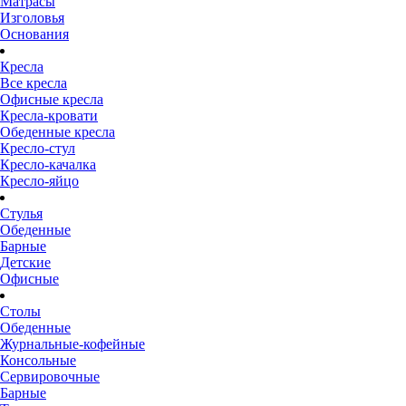
Матрасы
Изголовья
Основания
Кресла
Все кресла
Офисные кресла
Кресла-кровати
Обеденные кресла
Кресло-стул
Кресло-качалка
Кресло-яйцо
Стулья
Обеденные
Барные
Детские
Офисные
Столы
Обеденные
Журнальные-кофейные
Консольные
Сервировочные
Барные