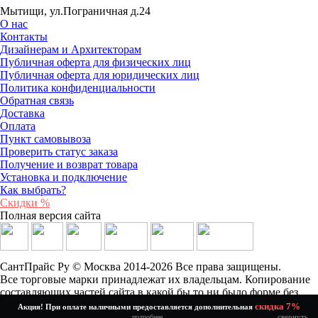
Мытищи, ул.Пограничная д.24
О нас
Контакты
Дизайнерам и Архитекторам
Публичная оферта для физических лиц
Публичная оферта для юридических лиц
Политика конфиденциальности
Обратная связь
Доставка
Оплата
Пункт самовывоза
Проверить статус заказа
Получение и возврат товара
Установка и подключение
Как выбрать?
Скидки %
Полная версия сайта
СантПрайс Ру © Москва 2014-2026 Все права защищены.
Все торговые марки принадлежат их владельцам. Копирование
составляющих частей сайта в какой бы то ни было форме без
разрешения владельца авторских прав запрещено.
скидка 7%
Акция! При оплате наличными предоставляется дополнительная
свернуть
подробнее