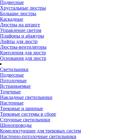
Подвесные
Хрустальные люстры
Большие люстры
Каскадные
Люстры на штанге
Управление светом
Плафоны и абажуры
Лифты для люстр
Люстры-вентиляторы
Крепления для люстр
Основания для люстр
Светильники
Подвесные
Потолочные
Встраиваемые
Точечные
Накладные светильники
Настенные
Трековые и шинные
Трековые системы в сборе
Струнные светильники
Шинопроводы
Комплектующие для трековых систем
Настенно-потолочные светильники