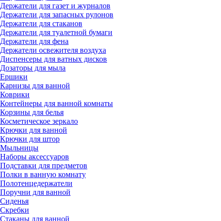
Держатели для газет и журналов
Держатели для запасных рулонов
Держатели для стаканов
Держатели для туалетной бумаги
Держатели для фена
Держатели освежителя воздуха
Диспенсеры для ватных дисков
Дозаторы для мыла
Ершики
Карнизы для ванной
Коврики
Контейнеры для ванной комнаты
Корзины для белья
Косметическое зеркало
Крючки для ванной
Крючки для штор
Мыльницы
Наборы аксессуаров
Подставки для предметов
Полки в ванную комнату
Полотенцедержатели
Поручни для ванной
Сиденья
Скребки
Стаканы для ванной