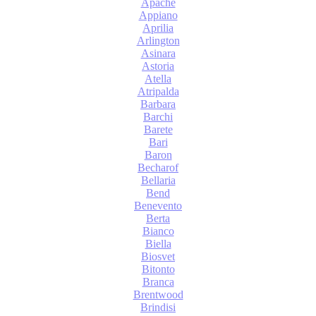
Apache
Appiano
Aprilia
Arlington
Asinara
Astoria
Atella
Atripalda
Barbara
Barchi
Barete
Bari
Baron
Becharof
Bellaria
Bend
Benevento
Berta
Bianco
Biella
Biosvet
Bitonto
Branca
Brentwood
Brindisi