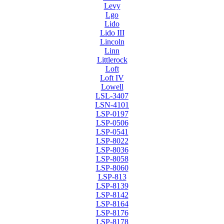
Levy
Lgo
Lido
Lido III
Lincoln
Linn
Littlerock
Loft
Loft IV
Lowell
LSL-3407
LSN-4101
LSP-0197
LSP-0506
LSP-0541
LSP-8022
LSP-8036
LSP-8058
LSP-8060
LSP-813
LSP-8139
LSP-8142
LSP-8164
LSP-8176
LSP-8178