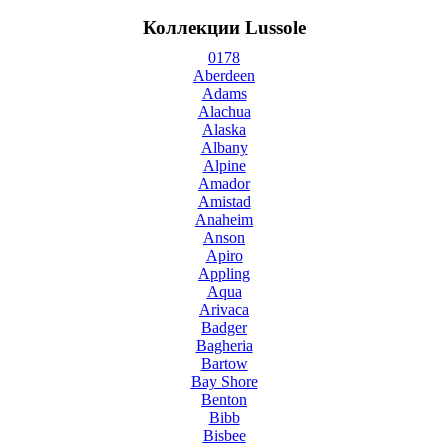
Коллекции Lussole
0178
Aberdeen
Adams
Alachua
Alaska
Albany
Alpine
Amador
Amistad
Anaheim
Anson
Apiro
Appling
Aqua
Arivaca
Badger
Bagheria
Bartow
Bay Shore
Benton
Bibb
Bisbee