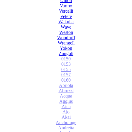
Union
Varmo
Vercelli
Vetere
Wakulla
Wave
Weston
Woodruff
Wrangell
Yokon
Zungoli
0150
0153
0155
0157
0160
Abriola
Abruzzi
Acqua
Aggius
Aina
Ajo
Akai
Anchorage
Andretta