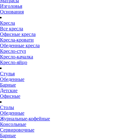
Матрасы
Изголовья
Основания
Кресла
Все кресла
Офисные кресла
Кресла-кровати
Обеденные кресла
Кресло-стул
Кресло-качалка
Кресло-яйцо
Стулья
Обеденные
Барные
Детские
Офисные
Столы
Обеденные
Журнальные-кофейные
Консольные
Сервировочные
Барные