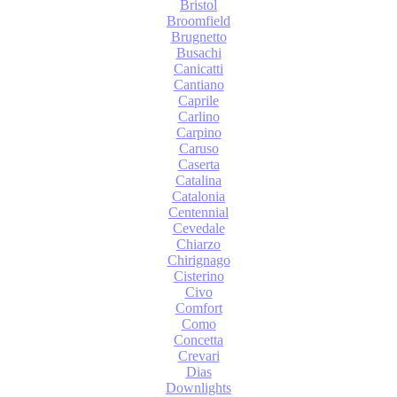
Bristol
Broomfield
Brugnetto
Busachi
Canicatti
Cantiano
Caprile
Carlino
Carpino
Caruso
Caserta
Catalina
Catalonia
Centennial
Cevedale
Chiarzo
Chirignago
Cisterino
Civo
Comfort
Como
Concetta
Crevari
Dias
Downlights