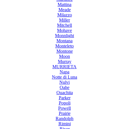
Mattina
Meade
Milazzo
Miller
Mitchell
Mohave
Monnlight
Montana
Monteleto
Montone
Moon
Murray
MURRIETA
Napa
Notte di Luna
Nulvi
Oahe
Ouachita
Parker
Popoli
Powell
Prairie
Randolph
Rimini
River