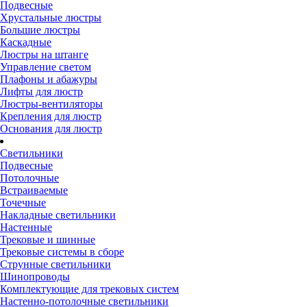
Подвесные
Хрустальные люстры
Большие люстры
Каскадные
Люстры на штанге
Управление светом
Плафоны и абажуры
Лифты для люстр
Люстры-вентиляторы
Крепления для люстр
Основания для люстр
Светильники
Подвесные
Потолочные
Встраиваемые
Точечные
Накладные светильники
Настенные
Трековые и шинные
Трековые системы в сборе
Струнные светильники
Шинопроводы
Комплектующие для трековых систем
Настенно-потолочные светильники