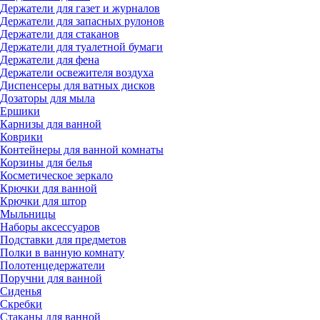
Держатели для газет и журналов
Держатели для запасных рулонов
Держатели для стаканов
Держатели для туалетной бумаги
Держатели для фена
Держатели освежителя воздуха
Диспенсеры для ватных дисков
Дозаторы для мыла
Ершики
Карнизы для ванной
Коврики
Контейнеры для ванной комнаты
Корзины для белья
Косметическое зеркало
Крючки для ванной
Крючки для штор
Мыльницы
Наборы аксессуаров
Подставки для предметов
Полки в ванную комнату
Полотенцедержатели
Поручни для ванной
Сиденья
Скребки
Стаканы для ванной