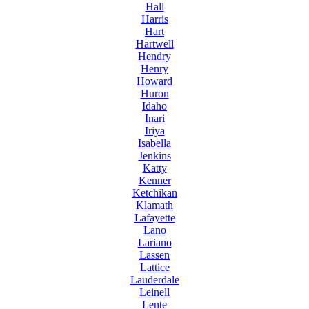
Hall
Harris
Hart
Hartwell
Hendry
Henry
Howard
Huron
Idaho
Inari
Iriya
Isabella
Jenkins
Katty
Kenner
Ketchikan
Klamath
Lafayette
Lano
Lariano
Lassen
Lattice
Lauderdale
Leinell
Lente