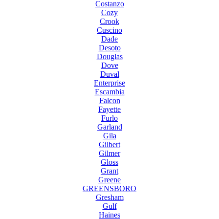
Costanzo
Cozy
Crook
Cuscino
Dade
Desoto
Douglas
Dove
Duval
Enterprise
Escambia
Falcon
Fayette
Furlo
Garland
Gila
Gilbert
Gilmer
Gloss
Grant
Greene
GREENSBORO
Gresham
Gulf
Haines