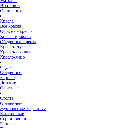
Матрасы
Изголовья
Основания
Кресла
Все кресла
Офисные кресла
Кресла-кровати
Обеденные кресла
Кресло-стул
Кресло-качалка
Кресло-яйцо
Стулья
Обеденные
Барные
Детские
Офисные
Столы
Обеденные
Журнальные-кофейные
Консольные
Сервировочные
Барные