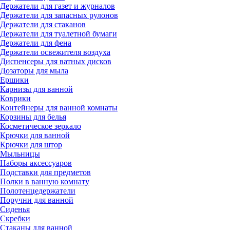
Держатели для газет и журналов
Держатели для запасных рулонов
Держатели для стаканов
Держатели для туалетной бумаги
Держатели для фена
Держатели освежителя воздуха
Диспенсеры для ватных дисков
Дозаторы для мыла
Ершики
Карнизы для ванной
Коврики
Контейнеры для ванной комнаты
Корзины для белья
Косметическое зеркало
Крючки для ванной
Крючки для штор
Мыльницы
Наборы аксессуаров
Подставки для предметов
Полки в ванную комнату
Полотенцедержатели
Поручни для ванной
Сиденья
Скребки
Стаканы для ванной