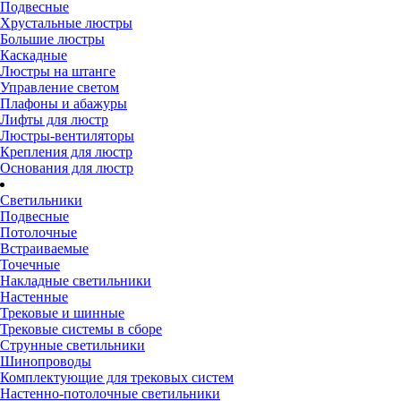
Подвесные
Хрустальные люстры
Большие люстры
Каскадные
Люстры на штанге
Управление светом
Плафоны и абажуры
Лифты для люстр
Люстры-вентиляторы
Крепления для люстр
Основания для люстр
Светильники
Подвесные
Потолочные
Встраиваемые
Точечные
Накладные светильники
Настенные
Трековые и шинные
Трековые системы в сборе
Струнные светильники
Шинопроводы
Комплектующие для трековых систем
Настенно-потолочные светильники