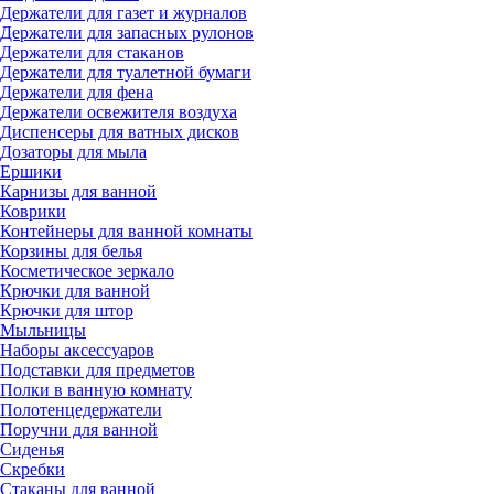
Держатели для газет и журналов
Держатели для запасных рулонов
Держатели для стаканов
Держатели для туалетной бумаги
Держатели для фена
Держатели освежителя воздуха
Диспенсеры для ватных дисков
Дозаторы для мыла
Ершики
Карнизы для ванной
Коврики
Контейнеры для ванной комнаты
Корзины для белья
Косметическое зеркало
Крючки для ванной
Крючки для штор
Мыльницы
Наборы аксессуаров
Подставки для предметов
Полки в ванную комнату
Полотенцедержатели
Поручни для ванной
Сиденья
Скребки
Стаканы для ванной