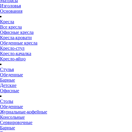
Матрасы
Изголовья
Основания
Кресла
Все кресла
Офисные кресла
Кресла-кровати
Обеденные кресла
Кресло-стул
Кресло-качалка
Кресло-яйцо
Стулья
Обеденные
Барные
Детские
Офисные
Столы
Обеденные
Журнальные-кофейные
Консольные
Сервировочные
Барные