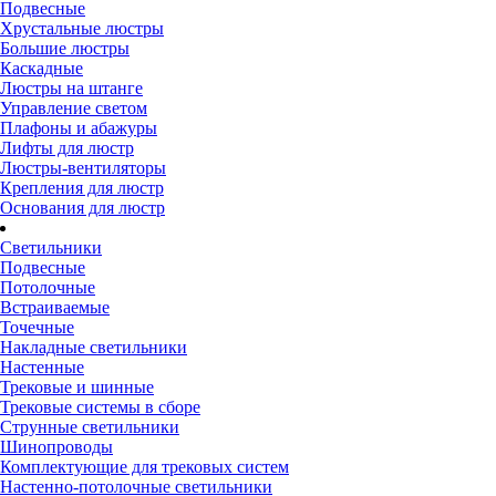
Подвесные
Хрустальные люстры
Большие люстры
Каскадные
Люстры на штанге
Управление светом
Плафоны и абажуры
Лифты для люстр
Люстры-вентиляторы
Крепления для люстр
Основания для люстр
Светильники
Подвесные
Потолочные
Встраиваемые
Точечные
Накладные светильники
Настенные
Трековые и шинные
Трековые системы в сборе
Струнные светильники
Шинопроводы
Комплектующие для трековых систем
Настенно-потолочные светильники