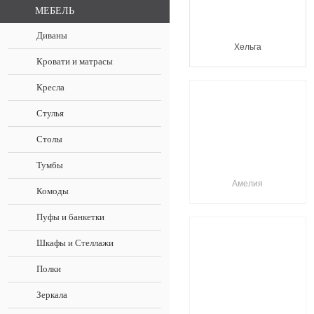
МЕБЕЛЬ
Диваны
Хельга
Кровати и матрасы
Кресла
Стулья
Столы
Тумбы
Амелия
Комоды
Пуфы и банкетки
Шкафы и Стеллажи
Полки
Зеркала