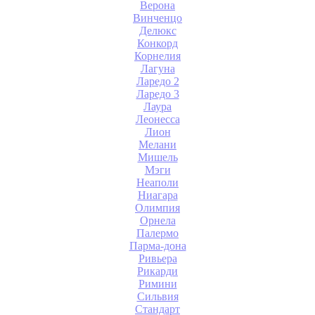
Верона
Винченцо
Делюкс
Конкорд
Корнелия
Лагуна
Ларедо 2
Ларедо 3
Лаура
Леонесса
Лион
Мелани
Мишель
Мэги
Неаполи
Ниагара
Олимпия
Орнела
Палермо
Парма-дона
Ривьера
Рикарди
Римини
Сильвия
Стандарт