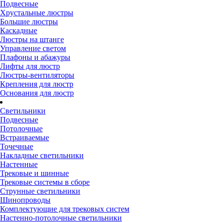
Подвесные
Хрустальные люстры
Большие люстры
Каскадные
Люстры на штанге
Управление светом
Плафоны и абажуры
Лифты для люстр
Люстры-вентиляторы
Крепления для люстр
Основания для люстр
Светильники
Подвесные
Потолочные
Встраиваемые
Точечные
Накладные светильники
Настенные
Трековые и шинные
Трековые системы в сборе
Струнные светильники
Шинопроводы
Комплектующие для трековых систем
Настенно-потолочные светильники