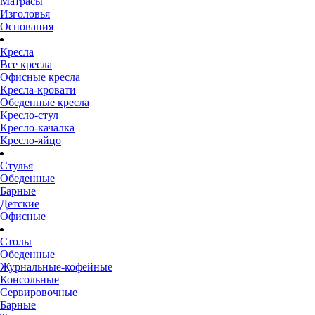
Матрасы
Изголовья
Основания
Кресла
Все кресла
Офисные кресла
Кресла-кровати
Обеденные кресла
Кресло-стул
Кресло-качалка
Кресло-яйцо
Стулья
Обеденные
Барные
Детские
Офисные
Столы
Обеденные
Журнальные-кофейные
Консольные
Сервировочные
Барные