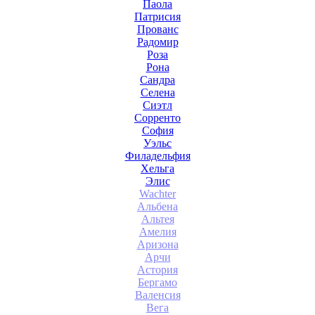
Паола
Патрисия
Прованс
Радомир
Роза
Рона
Сандра
Селена
Сиэтл
Сорренто
София
Уэльс
Филадельфия
Хельга
Элис
Wachter
Альбена
Альтея
Амелия
Аризона
Арчи
Астория
Бергамо
Валенсия
Вега