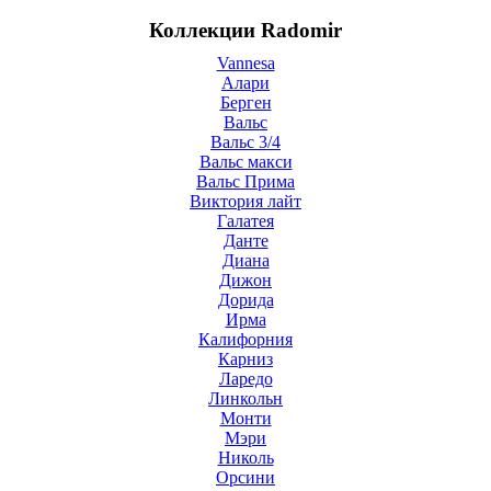
Коллекции Radomir
Vannesa
Алари
Берген
Вальс
Вальс 3/4
Вальс макси
Вальс Прима
Виктория лайт
Галатея
Данте
Диана
Дижон
Дорида
Ирма
Калифорния
Карниз
Ларедо
Линкольн
Монти
Мэри
Николь
Орсини