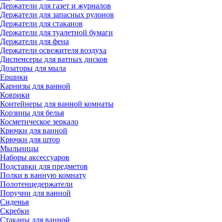
Держатели для газет и журналов
Держатели для запасных рулонов
Держатели для стаканов
Держатели для туалетной бумаги
Держатели для фена
Держатели освежителя воздуха
Диспенсеры для ватных дисков
Дозаторы для мыла
Ершики
Карнизы для ванной
Коврики
Контейнеры для ванной комнаты
Корзины для белья
Косметическое зеркало
Крючки для ванной
Крючки для штор
Мыльницы
Наборы аксессуаров
Подставки для предметов
Полки в ванную комнату
Полотенцедержатели
Поручни для ванной
Сиденья
Скребки
Стаканы для ванной