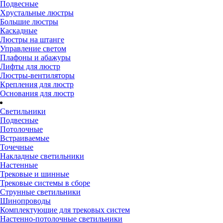
Подвесные
Хрустальные люстры
Большие люстры
Каскадные
Люстры на штанге
Управление светом
Плафоны и абажуры
Лифты для люстр
Люстры-вентиляторы
Крепления для люстр
Основания для люстр
Светильники
Подвесные
Потолочные
Встраиваемые
Точечные
Накладные светильники
Настенные
Трековые и шинные
Трековые системы в сборе
Струнные светильники
Шинопроводы
Комплектующие для трековых систем
Настенно-потолочные светильники