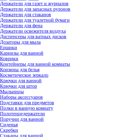
Держатели для газет и журналов
Держатели для запасных рулонов
Держатели для стаканов
Держатели для туалетной бумаги
Держатели для фена
Держатели освежителя воздуха
Диспенсеры для ватных дисков
Дозаторы для мыла
Ершики
Карнизы для ванной
Коврики
Контейнеры для ванной комнаты
Корзины для белья
Косметическое зеркало
Крючки для ванной
Крючки для штор
Мыльницы
Наборы аксессуаров
Подставки для предметов
Полки в ванную комнату
Полотенцедержатели
Поручни для ванной
Сиденья
Скребки
Стаканы для ванной