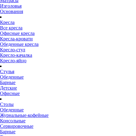
Матрасы
Изголовья
Основания
Кресла
Все кресла
Офисные кресла
Кресла-кровати
Обеденные кресла
Кресло-стул
Кресло-качалка
Кресло-яйцо
Стулья
Обеденные
Барные
Детские
Офисные
Столы
Обеденные
Журнальные-кофейные
Консольные
Сервировочные
Барные