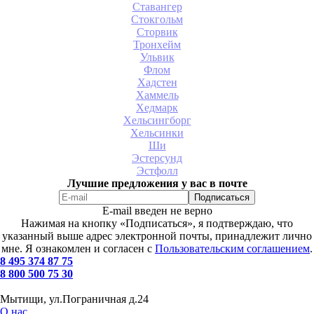
Ставангер
Стокгольм
Сторвик
Тронхейм
Ульвик
Флом
Хадстен
Хаммель
Хедмарк
Хельсингборг
Хельсинки
Ши
Эстерсунд
Эстфолл
Лучшие предложения у вас в почте
E-mail введен не верно
Нажимая на кнопку «Подписаться», я подтверждаю, что
указанный выше адрес электронной почты, принадлежит лично
мне. Я ознакомлен и согласен с
Пользовательским соглашением
.
8 495 374 87 75
8 800 500 75 30
Мытищи, ул.Пограничная д.24
О нас