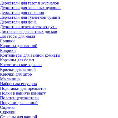
Держатели для газет и журналов
Держатели для запасных рулонов
Держатели для стаканов
Держатели для туалетной бумаги
Держатели для фена
Держатели освежителя воздуха
Диспенсеры для ватных дисков
Дозаторы для мыла
Ершики
Карнизы для ванной
Коврики
Контейнеры для ванной комнаты
Корзины для белья
Косметическое зеркало
Крючки для ванной
Крючки для штор
Мыльницы
Наборы аксессуаров
Подставки для предметов
Полки в ванную комнату
Полотенцедержатели
Поручни для ванной
Сиденья
Скребки
Стаканы для ванной