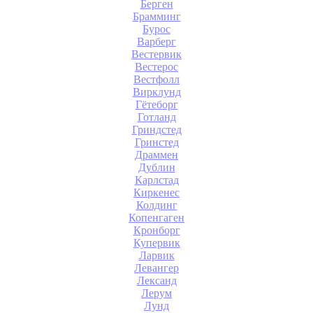
Берген
Брамминг
Бурос
Варберг
Вестервик
Вестерос
Вестфолл
Вирклунд
Гётеборг
Готланд
Гриндстед
Гринстед
Драммен
Дублин
Карлстад
Киркенес
Колдинг
Копенгаген
Кронборг
Купервик
Ларвик
Левангер
Лександ
Лерум
Лунд