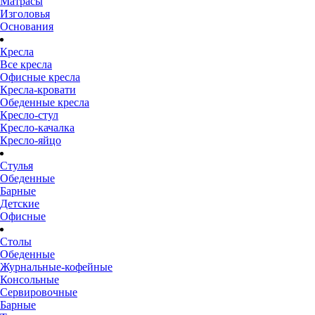
Матрасы
Изголовья
Основания
Кресла
Все кресла
Офисные кресла
Кресла-кровати
Обеденные кресла
Кресло-стул
Кресло-качалка
Кресло-яйцо
Стулья
Обеденные
Барные
Детские
Офисные
Столы
Обеденные
Журнальные-кофейные
Консольные
Сервировочные
Барные