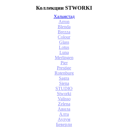
Коллекции STWORKI
Хальмстад
Arron
Blenda
Brezza
Colour
Glass
Lotus
Luna
Merlingen
Pier
Prestige
Rotenburg
Sagra
Siena
STUDIO
Stworki
Valisso
Zelena
Авила
Алта
Аулум
Беверли