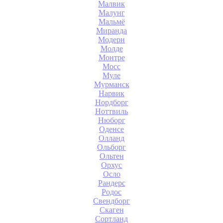
Малвик
Малунг
Мальмё
Миранда
Модерн
Молде
Монтре
Мосс
Муле
Мурманск
Нарвик
Нордборг
Ноттвиль
Нюборг
Оденсе
Олланд
Ольборг
Ольтен
Орхус
Осло
Рандерс
Родос
Свендборг
Скаген
Сортланд