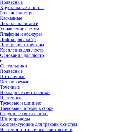
Подвесные
Хрустальные люстры
Большие люстры
Каскадные
Люстры на штанге
Управление светом
Плафоны и абажуры
Лифты для люстр
Люстры-вентиляторы
Крепления для люстр
Основания для люстр
Светильники
Подвесные
Потолочные
Встраиваемые
Точечные
Накладные светильники
Настенные
Трековые и шинные
Трековые системы в сборе
Струнные светильники
Шинопроводы
Комплектующие для трековых систем
Настенно-потолочные светильники