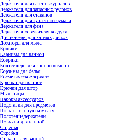
Держатели для газет и журналов
Держатели для запасных рулонов
Держатели для стаканов
Держатели для туалетной бумаги
Держатели для фена
Держатели освежителя воздуха
Диспенсеры для ватных дисков
Дозаторы для мыла
Ершики
Карнизы для ванной
Коврики
Контейнеры для ванной комнаты
Корзины для белья
Косметическое зеркало
Крючки для ванной
Крючки для штор
Мыльницы
Наборы аксессуаров
Подставки для предметов
Полки в ванную комнату
Полотенцедержатели
Поручни для ванной
Сиденья
Скребки
Стаканы для ванной