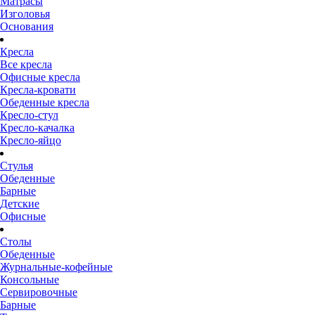
Матрасы
Изголовья
Основания
Кресла
Все кресла
Офисные кресла
Кресла-кровати
Обеденные кресла
Кресло-стул
Кресло-качалка
Кресло-яйцо
Стулья
Обеденные
Барные
Детские
Офисные
Столы
Обеденные
Журнальные-кофейные
Консольные
Сервировочные
Барные