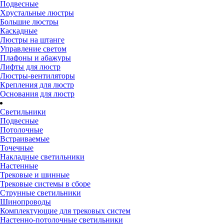
Подвесные
Хрустальные люстры
Большие люстры
Каскадные
Люстры на штанге
Управление светом
Плафоны и абажуры
Лифты для люстр
Люстры-вентиляторы
Крепления для люстр
Основания для люстр
Светильники
Подвесные
Потолочные
Встраиваемые
Точечные
Накладные светильники
Настенные
Трековые и шинные
Трековые системы в сборе
Струнные светильники
Шинопроводы
Комплектующие для трековых систем
Настенно-потолочные светильники