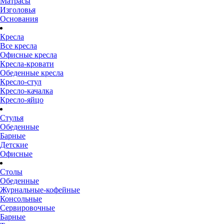
Матрасы
Изголовья
Основания
Кресла
Все кресла
Офисные кресла
Кресла-кровати
Обеденные кресла
Кресло-стул
Кресло-качалка
Кресло-яйцо
Стулья
Обеденные
Барные
Детские
Офисные
Столы
Обеденные
Журнальные-кофейные
Консольные
Сервировочные
Барные