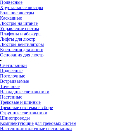
Подвесные
Хрустальные люстры
Большие люстры
Каскадные
Люстры на штанге
Управление светом
Плафоны и абажуры
Лифты для люстр
Люстры-вентиляторы
Крепления для люстр
Основания для люстр
Светильники
Подвесные
Потолочные
Встраиваемые
Точечные
Накладные светильники
Настенные
Трековые и шинные
Трековые системы в сборе
Струнные светильники
Шинопроводы
Комплектующие для трековых систем
Настенно-потолочные светильники