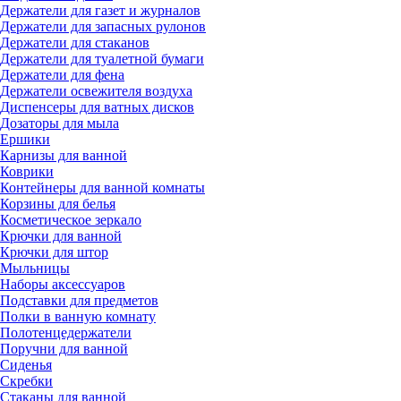
Держатели для газет и журналов
Держатели для запасных рулонов
Держатели для стаканов
Держатели для туалетной бумаги
Держатели для фена
Держатели освежителя воздуха
Диспенсеры для ватных дисков
Дозаторы для мыла
Ершики
Карнизы для ванной
Коврики
Контейнеры для ванной комнаты
Корзины для белья
Косметическое зеркало
Крючки для ванной
Крючки для штор
Мыльницы
Наборы аксессуаров
Подставки для предметов
Полки в ванную комнату
Полотенцедержатели
Поручни для ванной
Сиденья
Скребки
Стаканы для ванной