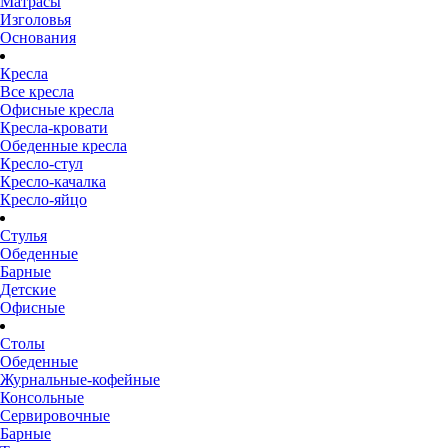
Матрасы
Изголовья
Основания
Кресла
Все кресла
Офисные кресла
Кресла-кровати
Обеденные кресла
Кресло-стул
Кресло-качалка
Кресло-яйцо
Стулья
Обеденные
Барные
Детские
Офисные
Столы
Обеденные
Журнальные-кофейные
Консольные
Сервировочные
Барные