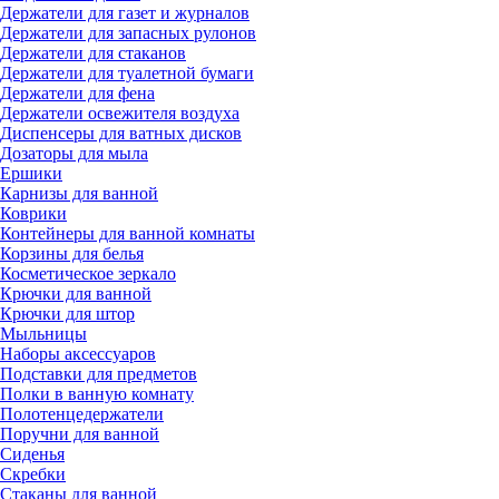
Держатели для газет и журналов
Держатели для запасных рулонов
Держатели для стаканов
Держатели для туалетной бумаги
Держатели для фена
Держатели освежителя воздуха
Диспенсеры для ватных дисков
Дозаторы для мыла
Ершики
Карнизы для ванной
Коврики
Контейнеры для ванной комнаты
Корзины для белья
Косметическое зеркало
Крючки для ванной
Крючки для штор
Мыльницы
Наборы аксессуаров
Подставки для предметов
Полки в ванную комнату
Полотенцедержатели
Поручни для ванной
Сиденья
Скребки
Стаканы для ванной