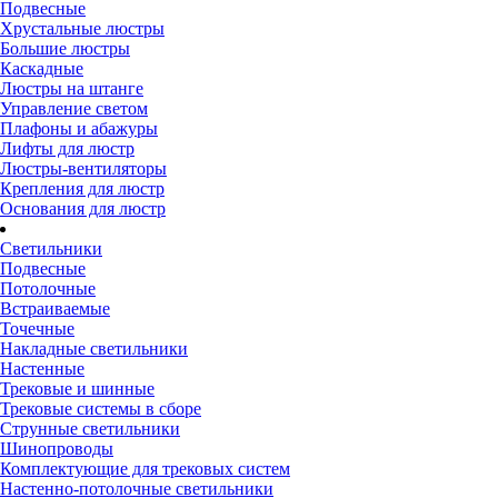
Подвесные
Хрустальные люстры
Большие люстры
Каскадные
Люстры на штанге
Управление светом
Плафоны и абажуры
Лифты для люстр
Люстры-вентиляторы
Крепления для люстр
Основания для люстр
Светильники
Подвесные
Потолочные
Встраиваемые
Точечные
Накладные светильники
Настенные
Трековые и шинные
Трековые системы в сборе
Струнные светильники
Шинопроводы
Комплектующие для трековых систем
Настенно-потолочные светильники