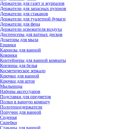
Держатели для газет и журналов
Держатели для запасных рулонов
Держатели для стаканов
Держатели для туалетной бумаги
Держатели для фена
Держатели освежителя воздуха
Диспенсеры для ватных дисков
Дозаторы для мыла
Ершики
Карнизы для ванной
Коврики
Контейнеры для ванной комнаты
Корзины для белья
Косметическое зеркало
Крючки для ванной
Крючки для штор
Мыльницы
Наборы аксессуаров
Подставки для предметов
Полки в ванную комнату
Полотенцедержатели
Поручни для ванной
Сиденья
Скребки
Стаканы для ванной