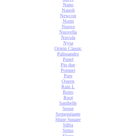
Nano
Napoli
Newcon
Norm
Nuova
Nuovella
Nuvola
Nysa
Origin Classic
Palissandro
Panel
Piu due
Pompei
Pure
Queen
Rain L
Retro
Root
Sanibelle
Sense
Serpeggiante
Shine Square
Silfra
Sirius
Slope