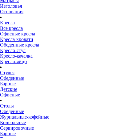
Матрасы
Изголовья
Основания
Кресла
Все кресла
Офисные кресла
Кресла-кровати
Обеденные кресла
Кресло-стул
Кресло-качалка
Кресло-яйцо
Стулья
Обеденные
Барные
Детские
Офисные
Столы
Обеденные
Журнальные-кофейные
Консольные
Сервировочные
Барные