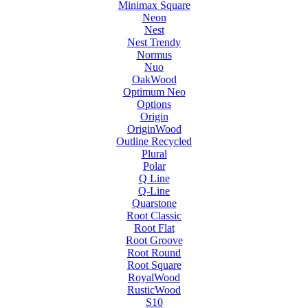
Minimax Square
Neon
Nest
Nest Trendy
Normus
Nuo
OakWood
Optimum Neo
Options
Origin
OriginWood
Outline Recycled
Plural
Polar
Q Line
Q-Line
Quarstone
Root Classic
Root Flat
Root Groove
Root Round
Root Square
RoyalWood
RusticWood
S10