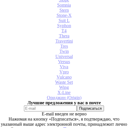
Somnia
Stern
Stone-X
Suit L
Syphon
T4
Thera
Travertini
Tres
Twin
Universal
Versus
Viva
Vpro
Vulcano
Waste Set
Wing
X-Line
Ориджин (Origin)
Лучшие предложения у вас в почте
E-mail введен не верно
Нажимая на кнопку «Подписаться», я подтверждаю, что
указанный выше адрес электронной почты, принадлежит лично