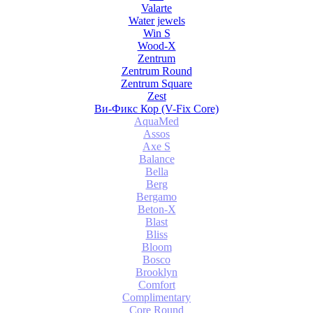
Valarte
Water jewels
Win S
Wood-X
Zentrum
Zentrum Round
Zentrum Square
Zest
Ви-Фикс Кор (V-Fix Core)
AquaMed
Assos
Axe S
Balance
Bella
Berg
Bergamo
Beton-X
Blast
Bliss
Bloom
Bosco
Brooklyn
Comfort
Complimentary
Core Round