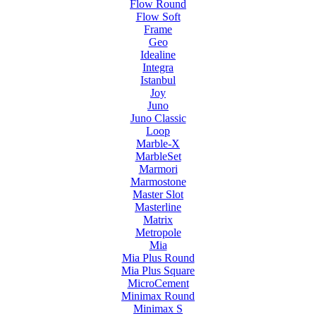
Flow Round
Flow Soft
Frame
Geo
Idealine
Integra
Istanbul
Joy
Juno
Juno Classic
Loop
Marble-X
MarbleSet
Marmori
Marmostone
Master Slot
Masterline
Matrix
Metropole
Mia
Mia Plus Round
Mia Plus Square
MicroCement
Minimax Round
Minimax S