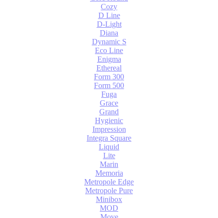
Cozy
D Line
D-Light
Diana
Dynamic S
Eco Line
Enigma
Ethereal
Form 300
Form 500
Fuga
Grace
Grand
Hygienic
Impression
Integra Square
Liquid
Lite
Marin
Memoria
Metropole Edge
Metropole Pure
Minibox
MOD
Move