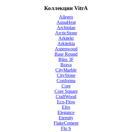
Коллекции VitrA
Allegro
AquaHeat
Archiplan
ArcticStone
Arkitekt
Arkitekta
Aspenwood
Base Round
Bliss 3F
Brava
CityMarble
CityStone
Conforma
Core
Core Square
CraftWood
Eco-Flow
Efes
Elegance
Eternity
FlakeCement
Flo S