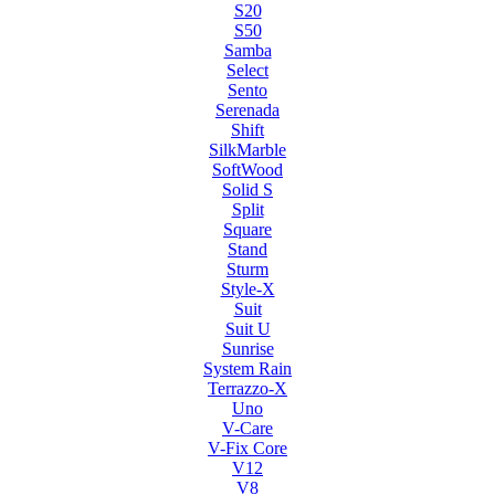
S20
S50
Samba
Select
Sento
Serenada
Shift
SilkMarble
SoftWood
Solid S
Split
Square
Stand
Sturm
Style-X
Suit
Suit U
Sunrise
System Rain
Terrazzo-X
Uno
V-Care
V-Fix Core
V12
V8