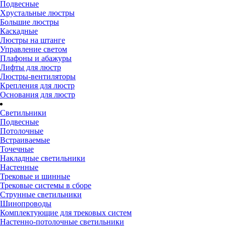
Подвесные
Хрустальные люстры
Большие люстры
Каскадные
Люстры на штанге
Управление светом
Плафоны и абажуры
Лифты для люстр
Люстры-вентиляторы
Крепления для люстр
Основания для люстр
Светильники
Подвесные
Потолочные
Встраиваемые
Точечные
Накладные светильники
Настенные
Трековые и шинные
Трековые системы в сборе
Струнные светильники
Шинопроводы
Комплектующие для трековых систем
Настенно-потолочные светильники