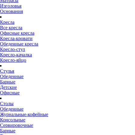
Матрасы
Изголовья
Основания
Кресла
Все кресла
Офисные кресла
Кресла-кровати
Обеденные кресла
Кресло-стул
Кресло-качалка
Кресло-яйцо
Стулья
Обеденные
Барные
Детские
Офисные
Столы
Обеденные
Журнальные-кофейные
Консольные
Сервировочные
Барные