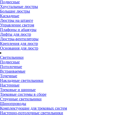
Подвесные
Хрустальные люстры
Большие люстры
Каскадные
Люстры на штанге
Управление светом
Плафоны и абажуры
Лифты для люстр
Люстры-вентиляторы
Крепления для люстр
Основания для люстр
Светильники
Подвесные
Потолочные
Встраиваемые
Точечные
Накладные светильники
Настенные
Трековые и шинные
Трековые системы в сборе
Струнные светильники
Шинопроводы
Комплектующие для трековых систем
Настенно-потолочные светильники