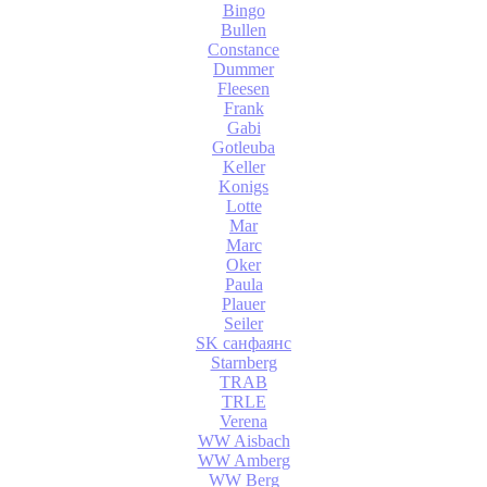
Bingo
Bullen
Constance
Dummer
Fleesen
Frank
Gabi
Gotleuba
Keller
Konigs
Lotte
Mar
Marc
Oker
Paula
Plauer
Seiler
SK санфаянс
Starnberg
TRAB
TRLE
Verena
WW Aisbach
WW Amberg
WW Berg