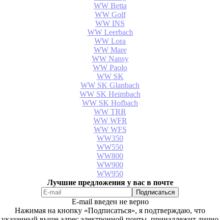
WW Betta
WW Golf
WW INS
WW Leerbach
WW Lora
WW Mare
WW Nansy
WW Paolo
WW SK
WW SK Glanbach
WW SK Heimbach
WW SK Hofbach
WW TRR
WW WFR
WW WFS
WW350
WW550
WW800
WW900
WW950
Лучшие предложения у вас в почте
E-mail введен не верно
Нажимая на кнопку «Подписаться», я подтверждаю, что
указанный выше адрес электронной почты, принадлежит лично