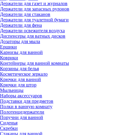
Держатели для газет и журналов
Держатели для запасных рулонов
Держатели для стаканов
Держатели для туалетной бумаги
Держатели для фена
Держатели освежителя воздуха
Диспенсеры для ватных дисков
Дозаторы для мыла
Ершики
Карнизы для ванной
Коврики
Контейнеры для ванной комнаты
Корзины для белья
Косметическое зеркало
Крючки для ванной
Крючки для штор
Мыльницы
Наборы аксессуаров
Подставки для предметов
Полки в ванную комнату
Полотенцедержатели
Поручни для ванной
Сиденья
Скребки
Стаканы для ванной