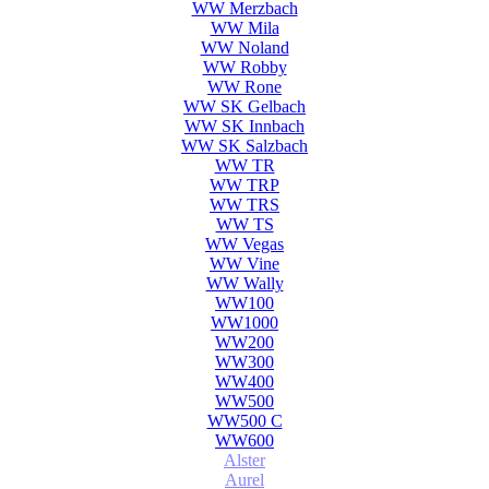
WW Merzbach
WW Mila
WW Noland
WW Robby
WW Rone
WW SK Gelbach
WW SK Innbach
WW SK Salzbach
WW TR
WW TRP
WW TRS
WW TS
WW Vegas
WW Vine
WW Wally
WW100
WW1000
WW200
WW300
WW400
WW500
WW500 С
WW600
Alster
Aurel