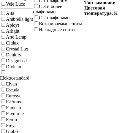
С 1 плафоном
Тип лампочки
Vele Luce
С 3 и более
Цветовая
плафонами
Alfa
температура, K
С 2 плафонами
Ambrella light
Встраиваемые споты
Aployt
Накладные споты
Arlight
Arte Lamp
Citilux
Crystal Lux
Denkirs
DesignLed
Divinare
Elektrostandard
Elvan
Escada
Eurosvet
F-Promo
Fametto
Favourite
Feron
Freya
Globo