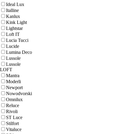
Ideal Lux
Italline
Kanlux
Kink Light
Lightstar
Loft IT
Lucia Tucci
Lucide
Lumina Deco
Lussole
Lussole
LOFT
Mantra
Moderli
Newport
Nowodvorski
Omnilux
Reluce
Rivoli
ST Luce
Stilfort
Vitaluce