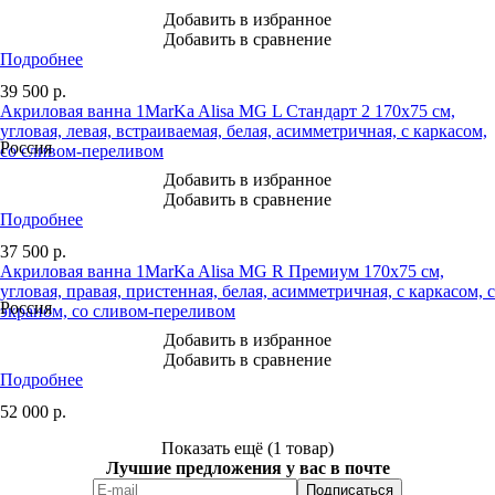
Добавить в избранное
Добавить в сравнение
Подробнее
39 500
р.
Акриловая ванна 1MarKa Alisa MG L Стандарт 2 170x75 см,
угловая, левая, встраиваемая, белая, асимметричная, с каркасом,
Россия
со сливом-переливом
Добавить в избранное
Добавить в сравнение
Подробнее
37 500
р.
Акриловая ванна 1MarKa Alisa MG R Премиум 170x75 см,
угловая, правая, пристенная, белая, асимметричная, с каркасом, с
Россия
экраном, со сливом-переливом
Добавить в избранное
Добавить в сравнение
Подробнее
52 000
р.
Показать ещё (1 товар)
Лучшие предложения у вас в почте