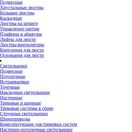
Подвесные
Хрустальные люстры
Большие люстры
Каскадные
Люстры на штанге
Управление светом
Плафоны и абажуры
Лифты для люстр
Люстры-вентиляторы
Крепления для люстр
Основания для люстр
Светильники
Подвесные
Потолочные
Встраиваемые
Точечные
Накладные светильники
Настенные
Трековые и шинные
Трековые системы в сборе
Струнные светильники
Шинопроводы
Комплектующие для трековых систем
Настенно-потолочные светильники