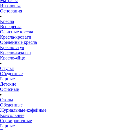
Матрасы
Изголовья
Основания
Кресла
Все кресла
Офисные кресла
Кресла-кровати
Обеденные кресла
Кресло-стул
Кресло-качалка
Кресло-яйцо
Стулья
Обеденные
Барные
Детские
Офисные
Столы
Обеденные
Журнальные-кофейные
Консольные
Сервировочные
Барные