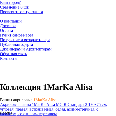
Ваш город?
Сравнение
0 шт.
Проверить статус заказа
О компании
Доставка
Оплата
Пункт самовывоза
Получение и возврат товара
Публичная оферта
Дизайнерам и Архитекторам
Обратная связь
Контакты
Коллекция 1MarKa Alisa
Ванны акриловые
1MarKa Alisa
Акриловая ванна 1MarKa Alisa MG R Стандарт 2 170x75 см,
угловая, правая, встраиваемая, белая, асимметричная, с
Россия
каркасом, со сливом-переливом