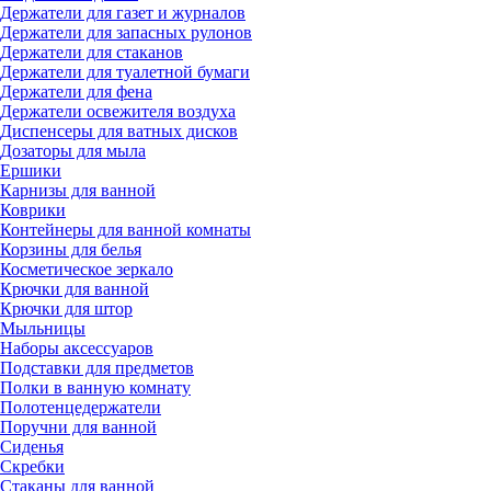
Держатели для газет и журналов
Держатели для запасных рулонов
Держатели для стаканов
Держатели для туалетной бумаги
Держатели для фена
Держатели освежителя воздуха
Диспенсеры для ватных дисков
Дозаторы для мыла
Ершики
Карнизы для ванной
Коврики
Контейнеры для ванной комнаты
Корзины для белья
Косметическое зеркало
Крючки для ванной
Крючки для штор
Мыльницы
Наборы аксессуаров
Подставки для предметов
Полки в ванную комнату
Полотенцедержатели
Поручни для ванной
Сиденья
Скребки
Стаканы для ванной