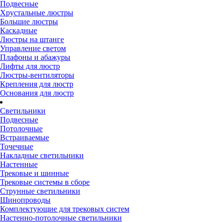
Подвесные
Хрустальные люстры
Большие люстры
Каскадные
Люстры на штанге
Управление светом
Плафоны и абажуры
Лифты для люстр
Люстры-вентиляторы
Крепления для люстр
Основания для люстр
Светильники
Подвесные
Потолочные
Встраиваемые
Точечные
Накладные светильники
Настенные
Трековые и шинные
Трековые системы в сборе
Струнные светильники
Шинопроводы
Комплектующие для трековых систем
Настенно-потолочные светильники