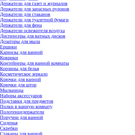
Держатели для газет и журналов
Держатели для запасных рулонов
Держатели для стаканов
Держатели для туалетной бумаги
Держатели для фена
Держатели освежителя воздуха
Диспенсеры для ватных дисков
Дозаторы для мыла
Ершики
Карнизы для ванной
Коврики
Контейнеры для ванной комнаты
Корзины для белья
Косметическое зеркало
Крючки для ванной
Крючки для штор
Мыльницы
Наборы аксессуаров
Подставки для предметов
Полки в ванную комнату
Полотенцедержатели
Поручни для ванной
Сиденья
Скребки
Стаканы для ванной