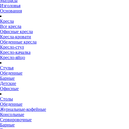
Матрасы
Изголовья
Основания
Кресла
Все кресла
Офисные кресла
Кресла-кровати
Обеденные кресла
Кресло-стул
Кресло-качалка
Кресло-яйцо
Стулья
Обеденные
Барные
Детские
Офисные
Столы
Обеденные
Журнальные-кофейные
Консольные
Сервировочные
Барные