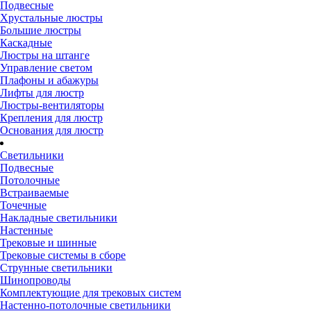
Подвесные
Хрустальные люстры
Большие люстры
Каскадные
Люстры на штанге
Управление светом
Плафоны и абажуры
Лифты для люстр
Люстры-вентиляторы
Крепления для люстр
Основания для люстр
Светильники
Подвесные
Потолочные
Встраиваемые
Точечные
Накладные светильники
Настенные
Трековые и шинные
Трековые системы в сборе
Струнные светильники
Шинопроводы
Комплектующие для трековых систем
Настенно-потолочные светильники