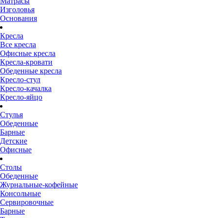
Матрасы
Изголовья
Основания
Кресла
Все кресла
Офисные кресла
Кресла-кровати
Обеденные кресла
Кресло-стул
Кресло-качалка
Кресло-яйцо
Стулья
Обеденные
Барные
Детские
Офисные
Столы
Обеденные
Журнальные-кофейные
Консольные
Сервировочные
Барные