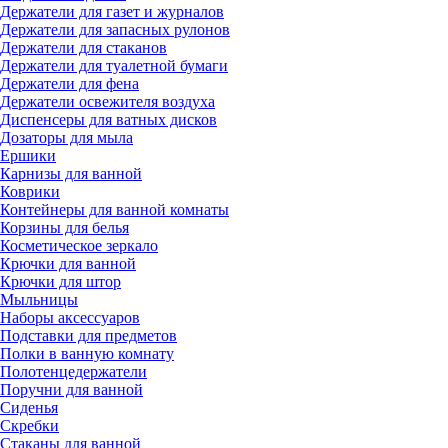
Держатели для газет и журналов
Держатели для запасных рулонов
Держатели для стаканов
Держатели для туалетной бумаги
Держатели для фена
Держатели освежителя воздуха
Диспенсеры для ватных дисков
Дозаторы для мыла
Ершики
Карнизы для ванной
Коврики
Контейнеры для ванной комнаты
Корзины для белья
Косметическое зеркало
Крючки для ванной
Крючки для штор
Мыльницы
Наборы аксессуаров
Подставки для предметов
Полки в ванную комнату
Полотенцедержатели
Поручни для ванной
Сиденья
Скребки
Стаканы для ванной