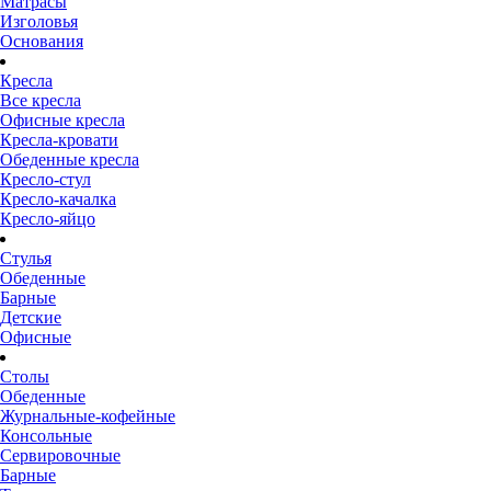
Матрасы
Изголовья
Основания
Кресла
Все кресла
Офисные кресла
Кресла-кровати
Обеденные кресла
Кресло-стул
Кресло-качалка
Кресло-яйцо
Стулья
Обеденные
Барные
Детские
Офисные
Столы
Обеденные
Журнальные-кофейные
Консольные
Сервировочные
Барные