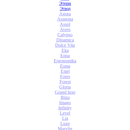
Этери
Этюд
Agora
Aragona
Assol
Avers
Calypso
Dinamica
Dolce Vita
Eka
Enna
Ergonomika
Esma
Estel
Fores
Forest
Gloria
Grand luxe
Ibiza
Imago
Infinity
Level
Lia
Luxe
Marylin