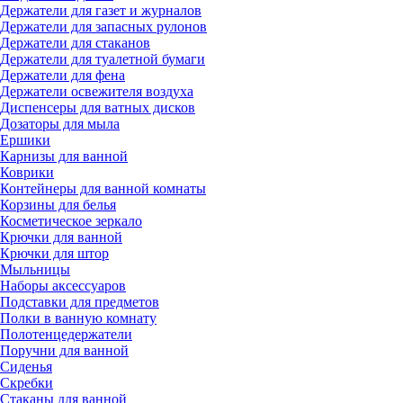
Держатели для газет и журналов
Держатели для запасных рулонов
Держатели для стаканов
Держатели для туалетной бумаги
Держатели для фена
Держатели освежителя воздуха
Диспенсеры для ватных дисков
Дозаторы для мыла
Ершики
Карнизы для ванной
Коврики
Контейнеры для ванной комнаты
Корзины для белья
Косметическое зеркало
Крючки для ванной
Крючки для штор
Мыльницы
Наборы аксессуаров
Подставки для предметов
Полки в ванную комнату
Полотенцедержатели
Поручни для ванной
Сиденья
Скребки
Стаканы для ванной