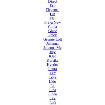
Direct
Eco
Elegance
Elli
Flat
Freya New
Gaula
Glace
Gracia
Grunge Loft
Julianna
Julianna Mg
July
Kleo
Korsika
Kvadro
Laura
Lett
Libra
Lido
Lil
Lina
Linea
Lira
Loft