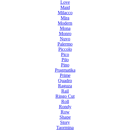
Love
Maid
Milacco
Mira
Modern
Mona
Monro
Nuvo
Palermo
Piccolo
Pico
Pilo
Pino
Pragmatika
Prime
Quadro
Raguza
Rail
Ringo Cut
Roll
Rondy
Row
Shape
Story
Taormina