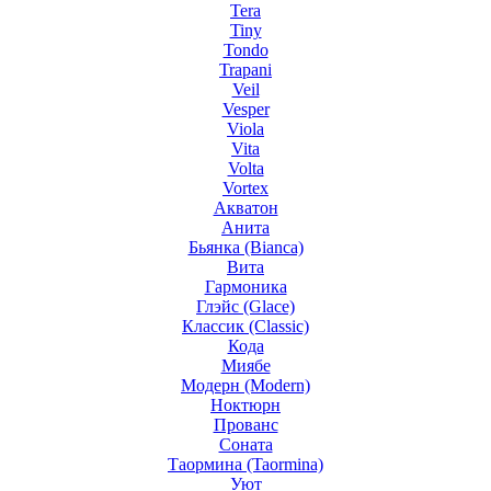
Tera
Tiny
Tondo
Trapani
Veil
Vesper
Viola
Vita
Volta
Vortex
Акватон
Анита
Бьянка (Bianca)
Вита
Гармоника
Глэйс (Glace)
Классик (Classic)
Кода
Миябе
Модерн (Modern)
Ноктюрн
Прованс
Соната
Таормина (Taormina)
Уют