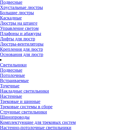
Подвесные
Хрустальные люстры
Большие люстры
Каскадные
Люстры на штанге
Управление светом
Плафоны и абажуры
Лифты для люстр
Люстры-вентиляторы
Крепления для люстр
Основания для люстр
Светильники
Подвесные
Потолочные
Встраиваемые
Точечные
Накладные светильники
Настенные
Трековые и шинные
Трековые системы в сборе
Струнные светильники
Шинопроводы
Комплектующие для трековых систем
Настенно-потолочные светильники