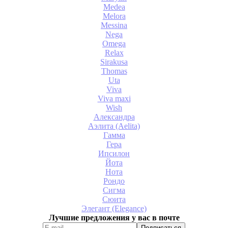
Medea
Melora
Messina
Nega
Omega
Relax
Sirakusa
Thomas
Uta
Viva
Viva maxi
Wish
Александра
Аэлита (Aelita)
Гамма
Гера
Ипсилон
Йота
Нота
Рондо
Сигма
Сюита
Элегант (Elegance)
Лучшие предложения у вас в почте