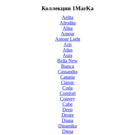
Коллекции 1MarKa
Aelita
Afrodita
Alisa
Amour
Amour Light
Aris
Atlas
Aura
Bella New
Bianca
Cassandra
Catania
Classic
Coda
Comfort
Convey
Cube
Deep
Desire
Diana
Dinamika
Dipsa