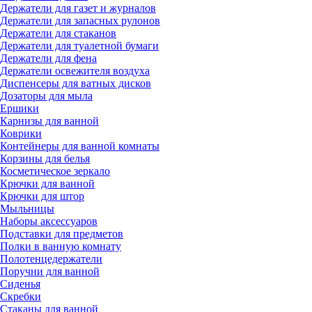
Держатели для газет и журналов
Держатели для запасных рулонов
Держатели для стаканов
Держатели для туалетной бумаги
Держатели для фена
Держатели освежителя воздуха
Диспенсеры для ватных дисков
Дозаторы для мыла
Ершики
Карнизы для ванной
Коврики
Контейнеры для ванной комнаты
Корзины для белья
Косметическое зеркало
Крючки для ванной
Крючки для штор
Мыльницы
Наборы аксессуаров
Подставки для предметов
Полки в ванную комнату
Полотенцедержатели
Поручни для ванной
Сиденья
Скребки
Стаканы для ванной