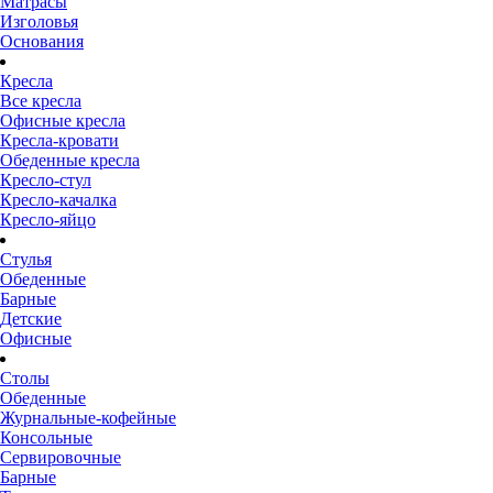
Матрасы
Изголовья
Основания
Кресла
Все кресла
Офисные кресла
Кресла-кровати
Обеденные кресла
Кресло-стул
Кресло-качалка
Кресло-яйцо
Стулья
Обеденные
Барные
Детские
Офисные
Столы
Обеденные
Журнальные-кофейные
Консольные
Сервировочные
Барные