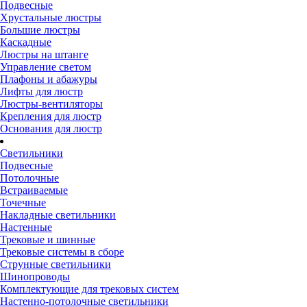
Подвесные
Хрустальные люстры
Большие люстры
Каскадные
Люстры на штанге
Управление светом
Плафоны и абажуры
Лифты для люстр
Люстры-вентиляторы
Крепления для люстр
Основания для люстр
Светильники
Подвесные
Потолочные
Встраиваемые
Точечные
Накладные светильники
Настенные
Трековые и шинные
Трековые системы в сборе
Струнные светильники
Шинопроводы
Комплектующие для трековых систем
Настенно-потолочные светильники