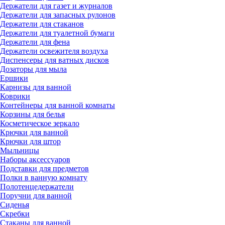
Держатели для газет и журналов
Держатели для запасных рулонов
Держатели для стаканов
Держатели для туалетной бумаги
Держатели для фена
Держатели освежителя воздуха
Диспенсеры для ватных дисков
Дозаторы для мыла
Ершики
Карнизы для ванной
Коврики
Контейнеры для ванной комнаты
Корзины для белья
Косметическое зеркало
Крючки для ванной
Крючки для штор
Мыльницы
Наборы аксессуаров
Подставки для предметов
Полки в ванную комнату
Полотенцедержатели
Поручни для ванной
Сиденья
Скребки
Стаканы для ванной