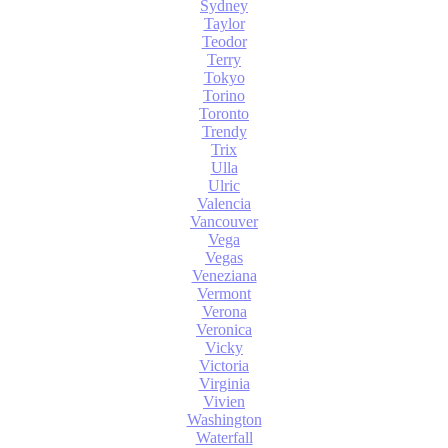
Sydney
Taylor
Teodor
Terry
Tokyo
Torino
Toronto
Trendy
Trix
Ulla
Ulric
Valencia
Vancouver
Vega
Vegas
Veneziana
Vermont
Verona
Veronica
Vicky
Victoria
Virginia
Vivien
Washington
Waterfall