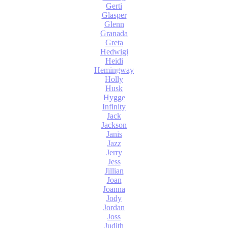
Gerti
Glasper
Glenn
Granada
Greta
Hedwigi
Heidi
Hemingway
Holly
Husk
Hygge
Infinity
Jack
Jackson
Janis
Jazz
Jerry
Jess
Jillian
Joan
Joanna
Jody
Jordan
Joss
Judith