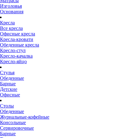
Матрасы
Изголовья
Основания
Кресла
Все кресла
Офисные кресла
Кресла-кровати
Обеденные кресла
Кресло-стул
Кресло-качалка
Кресло-яйцо
Стулья
Обеденные
Барные
Детские
Офисные
Столы
Обеденные
Журнальные-кофейные
Консольные
Сервировочные
Барные