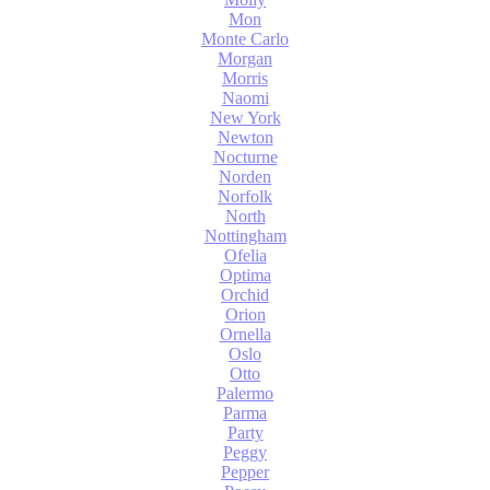
Mon
Monte Carlo
Morgan
Morris
Naomi
New York
Newton
Nocturne
Norden
Norfolk
North
Nottingham
Ofelia
Optima
Orchid
Orion
Ornella
Oslo
Otto
Palermo
Parma
Party
Peggy
Pepper