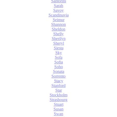
Santorini
Sarah
Savoy
Scandinavia
Seimur
Shannon
Sheldon
Shelly
Sherilyn
Sheryl
Siesta
Sky
Sofa
Sofia
Soho
Sonata
Sorrento
Stacy
Stanford
Star
Stockholm
Strasbourg
Stuart
Susan
Swan