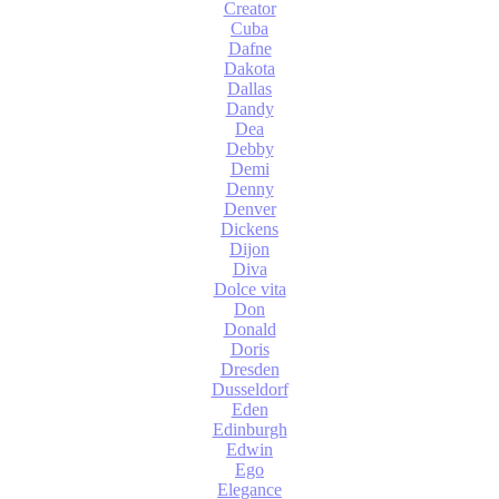
Creator
Cuba
Dafne
Dakota
Dallas
Dandy
Dea
Debby
Demi
Denny
Denver
Dickens
Dijon
Diva
Dolce vita
Don
Donald
Doris
Dresden
Dusseldorf
Eden
Edinburgh
Edwin
Ego
Elegance