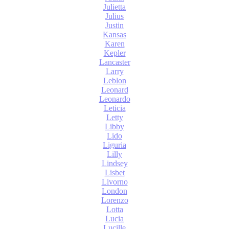
Julietta
Julius
Justin
Kansas
Karen
Kepler
Lancaster
Larry
Leblon
Leonard
Leonardo
Leticia
Letty
Libby
Lido
Liguria
Lilly
Lindsey
Lisbet
Livorno
London
Lorenzo
Lotta
Lucia
Lucille