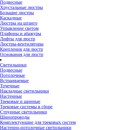
Подвесные
Хрустальные люстры
Большие люстры
Каскадные
Люстры на штанге
Управление светом
Плафоны и абажуры
Лифты для люстр
Люстры-вентиляторы
Крепления для люстр
Основания для люстр
Светильники
Подвесные
Потолочные
Встраиваемые
Точечные
Накладные светильники
Настенные
Трековые и шинные
Трековые системы в сборе
Струнные светильники
Шинопроводы
Комплектующие для трековых систем
Настенно-потолочные светильники