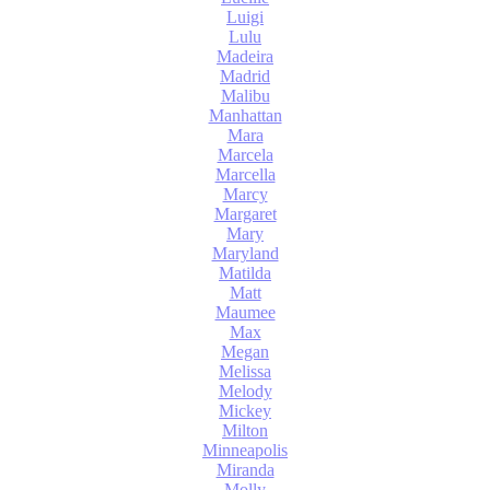
Luigi
Lulu
Madeira
Madrid
Malibu
Manhattan
Mara
Marcela
Marcella
Marcy
Margaret
Mary
Maryland
Matilda
Matt
Maumee
Max
Megan
Melissa
Melody
Mickey
Milton
Minneapolis
Miranda
Molly