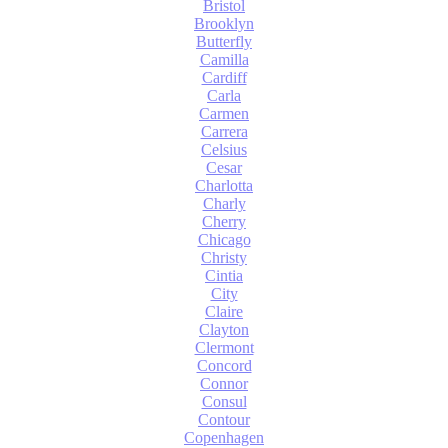
Bristol
Brooklyn
Butterfly
Camilla
Cardiff
Carla
Carmen
Carrera
Celsius
Cesar
Charlotta
Charly
Cherry
Chicago
Christy
Cintia
City
Claire
Clayton
Clermont
Concord
Connor
Consul
Contour
Copenhagen