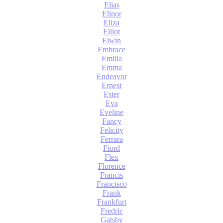
Elias
Elinor
Eliza
Elliot
Elwin
Embrace
Emilia
Emma
Endeavor
Ernest
Ester
Eva
Eveline
Fancy
Felicity
Ferrara
Fiord
Flex
Florence
Francis
Francisco
Frank
Frankfurt
Fredric
Gatsby