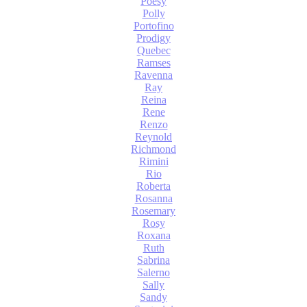
Poesy
Polly
Portofino
Prodigy
Quebec
Ramses
Ravenna
Ray
Reina
Rene
Renzo
Reynold
Richmond
Rimini
Rio
Roberta
Rosanna
Rosemary
Rosy
Roxana
Ruth
Sabrina
Salerno
Sally
Sandy