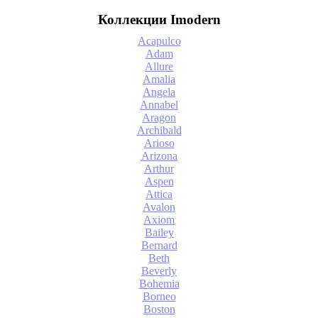
Коллекции Imodern
Acapulco
Adam
Allure
Amalia
Angela
Annabel
Aragon
Archibald
Arioso
Arizona
Arthur
Aspen
Attica
Avalon
Axiom
Bailey
Bernard
Beth
Beverly
Bohemia
Borneo
Boston