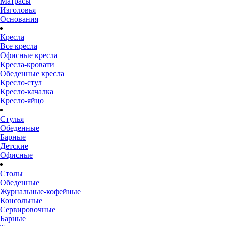
Матрасы
Изголовья
Основания
Кресла
Все кресла
Офисные кресла
Кресла-кровати
Обеденные кресла
Кресло-стул
Кресло-качалка
Кресло-яйцо
Стулья
Обеденные
Барные
Детские
Офисные
Столы
Обеденные
Журнальные-кофейные
Консольные
Сервировочные
Барные