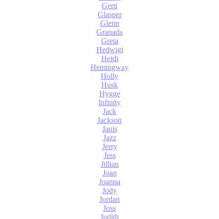
Gerti
Glasper
Glenn
Granada
Greta
Hedwigi
Heidi
Hemingway
Holly
Husk
Hygge
Infinity
Jack
Jackson
Janis
Jazz
Jerry
Jess
Jillian
Joan
Joanna
Jody
Jordan
Joss
Judith