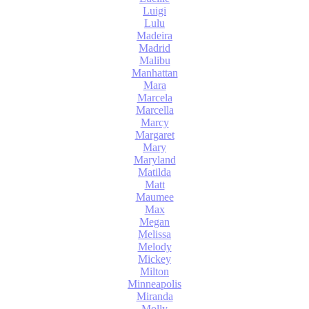
Luigi
Lulu
Madeira
Madrid
Malibu
Manhattan
Mara
Marcela
Marcella
Marcy
Margaret
Mary
Maryland
Matilda
Matt
Maumee
Max
Megan
Melissa
Melody
Mickey
Milton
Minneapolis
Miranda
Molly