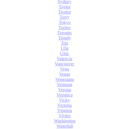
Sydney
Taylor
Teodor
Terry
Tokyo
Torino
Toronto
Trendy
Trix
Ulla
Ulric
Valencia
Vancouver
Vega
Vegas
Veneziana
Vermont
Verona
Veronica
Vicky
Victoria
Virginia
Vivien
Washington
Waterfall