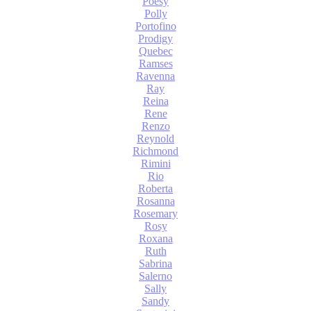
Poesy
Polly
Portofino
Prodigy
Quebec
Ramses
Ravenna
Ray
Reina
Rene
Renzo
Reynold
Richmond
Rimini
Rio
Roberta
Rosanna
Rosemary
Rosy
Roxana
Ruth
Sabrina
Salerno
Sally
Sandy