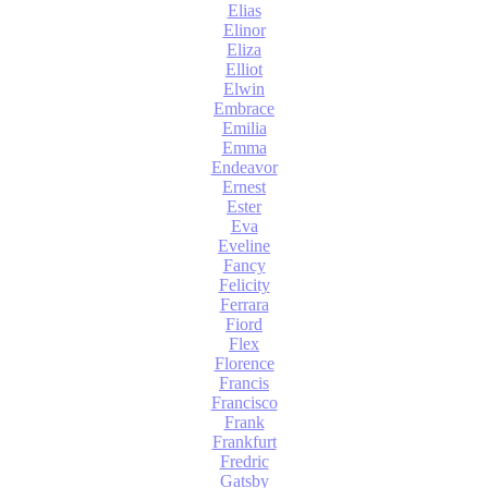
Elias
Elinor
Eliza
Elliot
Elwin
Embrace
Emilia
Emma
Endeavor
Ernest
Ester
Eva
Eveline
Fancy
Felicity
Ferrara
Fiord
Flex
Florence
Francis
Francisco
Frank
Frankfurt
Fredric
Gatsby