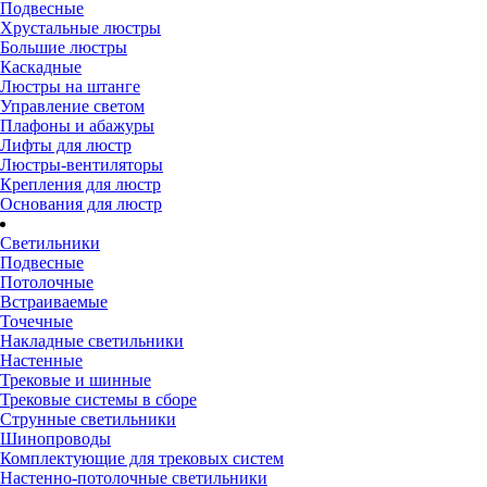
Подвесные
Хрустальные люстры
Большие люстры
Каскадные
Люстры на штанге
Управление светом
Плафоны и абажуры
Лифты для люстр
Люстры-вентиляторы
Крепления для люстр
Основания для люстр
Светильники
Подвесные
Потолочные
Встраиваемые
Точечные
Накладные светильники
Настенные
Трековые и шинные
Трековые системы в сборе
Струнные светильники
Шинопроводы
Комплектующие для трековых систем
Настенно-потолочные светильники