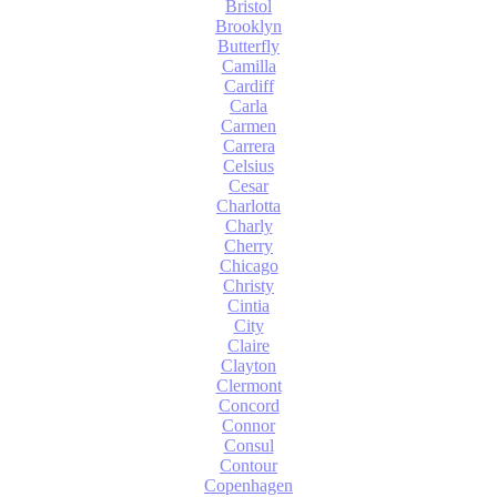
Bristol
Brooklyn
Butterfly
Camilla
Cardiff
Carla
Carmen
Carrera
Celsius
Cesar
Charlotta
Charly
Cherry
Chicago
Christy
Cintia
City
Claire
Clayton
Clermont
Concord
Connor
Consul
Contour
Copenhagen