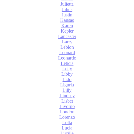
Julietta
Julius
Justin
Kansas
Karen
Kepler
Lancaster
Larry
Leblon
Leonard
Leonardo
Leticia
Letty
Libby
Lido
Liguria
Lilly
Lindsey
Lisbet
Livorno
London
Lorenzo
Lotta
Lucia
Lucille