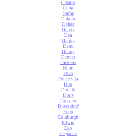
Creator
Cuba
Dafne
Dakota
Dallas
Dandy
Dea
Debby
Demi
Denny
Denver
Dickens
Dijon
Diva
Dolce vita
Don
Donald
Doris
Dresden
Dusseldorf
Eden
Edinburgh
Edwin
Ego
Elegance