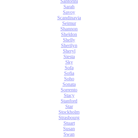
Santorini
Sarah
Savoy
Scandinavia
Seimur
Shannon
Sheldon
Shelly
Sherilyn
Sheryl
Siesta
Sky
Sofa
Sofia
Soho
Sonata
Sorrento
Stacy
Stanford
Star
Stockholm
Strasbourg
Stuart
Susan
Swan