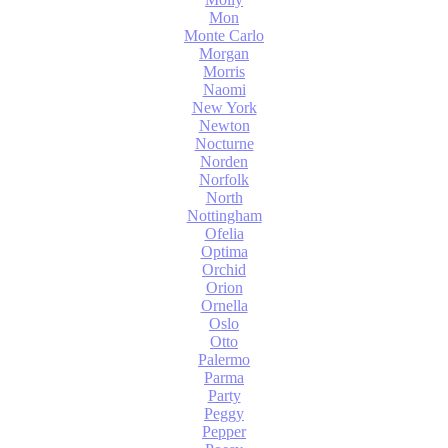
Mon
Monte Carlo
Morgan
Morris
Naomi
New York
Newton
Nocturne
Norden
Norfolk
North
Nottingham
Ofelia
Optima
Orchid
Orion
Ornella
Oslo
Otto
Palermo
Parma
Party
Peggy
Pepper