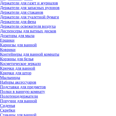
Держатели для газет и журналов
Держатели для запасных рулонов
Держатели для стаканов
Держатели для туалетной бумаги
Держатели для фена
Держатели освежителя воздуха
Диспенсеры для ватных дисков
Дозаторы для мыла
Ершики
Карнизы для ванной
Коврики
Контейнеры для ванной комнаты
Корзины для белья
Косметическое зеркало
Крючки для ванной
Крючки для штор
Мыльницы
Наборы аксессуаров
Подставки для предметов
Полки в ванную комнату
Полотенцедержатели
Поручни для ванной
Сиденья
Скребки
Стаканы для ванной