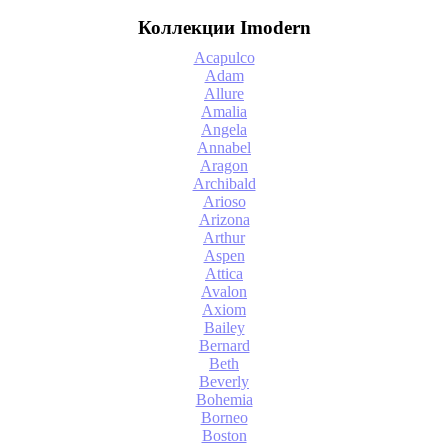
Коллекции Imodern
Acapulco
Adam
Allure
Amalia
Angela
Annabel
Aragon
Archibald
Arioso
Arizona
Arthur
Aspen
Attica
Avalon
Axiom
Bailey
Bernard
Beth
Beverly
Bohemia
Borneo
Boston