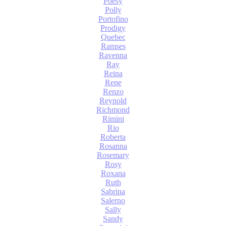
Poesy
Polly
Portofino
Prodigy
Quebec
Ramses
Ravenna
Ray
Reina
Rene
Renzo
Reynold
Richmond
Rimini
Rio
Roberta
Rosanna
Rosemary
Rosy
Roxana
Ruth
Sabrina
Salerno
Sally
Sandy