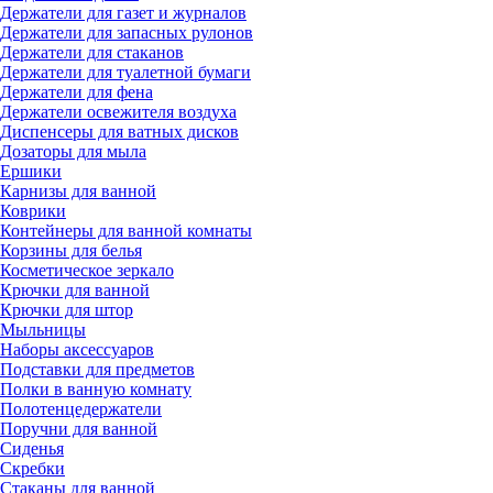
Держатели для газет и журналов
Держатели для запасных рулонов
Держатели для стаканов
Держатели для туалетной бумаги
Держатели для фена
Держатели освежителя воздуха
Диспенсеры для ватных дисков
Дозаторы для мыла
Ершики
Карнизы для ванной
Коврики
Контейнеры для ванной комнаты
Корзины для белья
Косметическое зеркало
Крючки для ванной
Крючки для штор
Мыльницы
Наборы аксессуаров
Подставки для предметов
Полки в ванную комнату
Полотенцедержатели
Поручни для ванной
Сиденья
Скребки
Стаканы для ванной