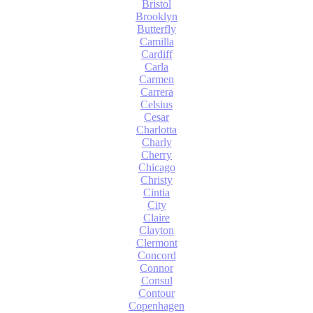
Bristol
Brooklyn
Butterfly
Camilla
Cardiff
Carla
Carmen
Carrera
Celsius
Cesar
Charlotta
Charly
Cherry
Chicago
Christy
Cintia
City
Claire
Clayton
Clermont
Concord
Connor
Consul
Contour
Copenhagen