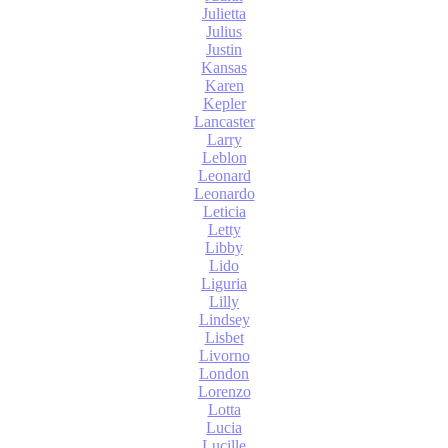
Julietta
Julius
Justin
Kansas
Karen
Kepler
Lancaster
Larry
Leblon
Leonard
Leonardo
Leticia
Letty
Libby
Lido
Liguria
Lilly
Lindsey
Lisbet
Livorno
London
Lorenzo
Lotta
Lucia
Lucille