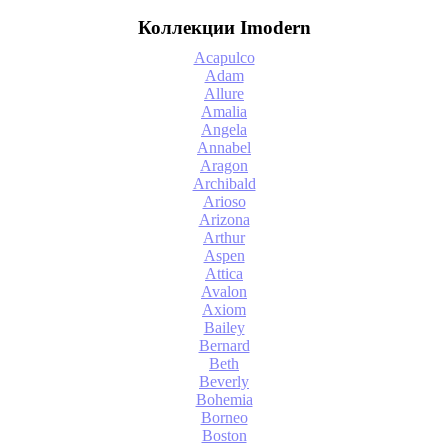
Коллекции Imodern
Acapulco
Adam
Allure
Amalia
Angela
Annabel
Aragon
Archibald
Arioso
Arizona
Arthur
Aspen
Attica
Avalon
Axiom
Bailey
Bernard
Beth
Beverly
Bohemia
Borneo
Boston