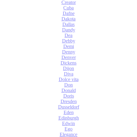
Creator
Cuba
Dafne
Dakota
Dallas
Dandy
Dea
Debby
Demi
Denny
Denver
Dickens
Dijon
Diva
Dolce vita
Don
Donald
Doris
Dresden
Dusseldorf
Eden
Edinburgh
Edwin
Ego
Elegance