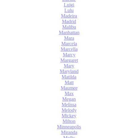
Luigi
Lulu
Madeira
Madrid
Malibu
Manhattan
Mara
Marcela
Marcella
Marcy
Margaret
Mary
Maryland
Matilda
Matt
Maumee
Max
Megan
Melissa
Melody
Mickey
Milton
Minneapolis
Miranda
Molly