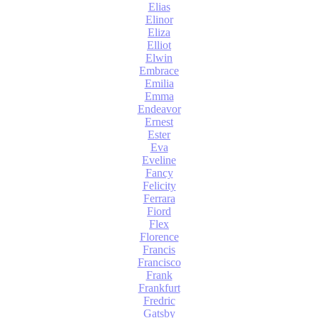
Elias
Elinor
Eliza
Elliot
Elwin
Embrace
Emilia
Emma
Endeavor
Ernest
Ester
Eva
Eveline
Fancy
Felicity
Ferrara
Fiord
Flex
Florence
Francis
Francisco
Frank
Frankfurt
Fredric
Gatsby