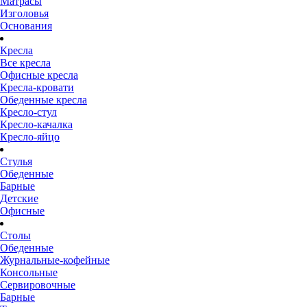
Матрасы
Изголовья
Основания
Кресла
Все кресла
Офисные кресла
Кресла-кровати
Обеденные кресла
Кресло-стул
Кресло-качалка
Кресло-яйцо
Стулья
Обеденные
Барные
Детские
Офисные
Столы
Обеденные
Журнальные-кофейные
Консольные
Сервировочные
Барные