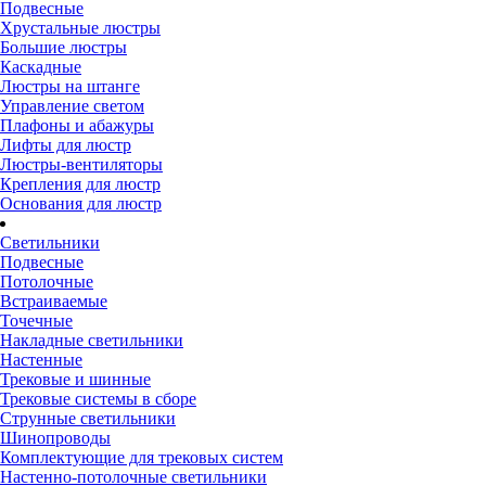
Подвесные
Хрустальные люстры
Большие люстры
Каскадные
Люстры на штанге
Управление светом
Плафоны и абажуры
Лифты для люстр
Люстры-вентиляторы
Крепления для люстр
Основания для люстр
Светильники
Подвесные
Потолочные
Встраиваемые
Точечные
Накладные светильники
Настенные
Трековые и шинные
Трековые системы в сборе
Струнные светильники
Шинопроводы
Комплектующие для трековых систем
Настенно-потолочные светильники