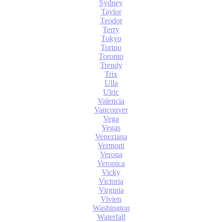
Sydney
Taylor
Teodor
Terry
Tokyo
Torino
Toronto
Trendy
Trix
Ulla
Ulric
Valencia
Vancouver
Vega
Vegas
Veneziana
Vermont
Verona
Veronica
Vicky
Victoria
Virginia
Vivien
Washington
Waterfall