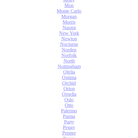
Mon
Monte Carlo
Morgan
Morris
Naomi
New York
Newton
Nocturne
Norden
Norfolk
North
Nottingham
Ofelia
Optima
Orchid
Orion
Ornella
Oslo
Otto
Palermo
Parma
Party
Peggy
Pepper