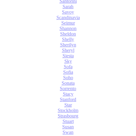
Santorini
Sarah
Savoy
Scandinavia
Seimur
Shannon
Sheldon
Shelly
Sherilyn
Sheryl
Siesta
Sky
Sofa
Sofia
Soho
Sonata
Sorrento
Stacy
Stanford
Star
Stockholm
Strasbourg
Stuart
Susan
Swan