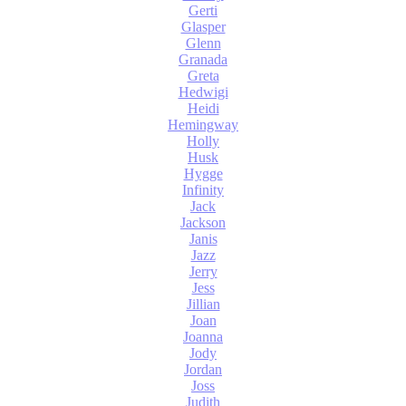
Gerti
Glasper
Glenn
Granada
Greta
Hedwigi
Heidi
Hemingway
Holly
Husk
Hygge
Infinity
Jack
Jackson
Janis
Jazz
Jerry
Jess
Jillian
Joan
Joanna
Jody
Jordan
Joss
Judith