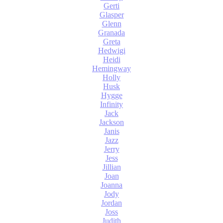
Gerti
Glasper
Glenn
Granada
Greta
Hedwigi
Heidi
Hemingway
Holly
Husk
Hygge
Infinity
Jack
Jackson
Janis
Jazz
Jerry
Jess
Jillian
Joan
Joanna
Jody
Jordan
Joss
Judith