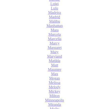
Luigi
Lulu
Madeira
Madrid
Malibu
Manhattan
Mara
Marcela
Marcella
Marcy
Margaret
Mary
Maryland
Matilda
Matt
Maumee
Max
Megan
Melissa
Melody
Mickey
Milton
Minneapolis
Miranda
Molly