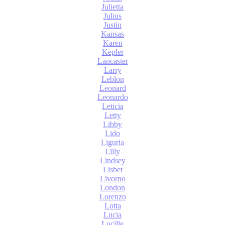
Julietta
Julius
Justin
Kansas
Karen
Kepler
Lancaster
Larry
Leblon
Leonard
Leonardo
Leticia
Letty
Libby
Lido
Liguria
Lilly
Lindsey
Lisbet
Livorno
London
Lorenzo
Lotta
Lucia
Lucille