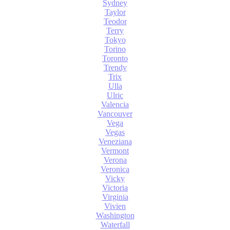
Sydney
Taylor
Teodor
Terry
Tokyo
Torino
Toronto
Trendy
Trix
Ulla
Ulric
Valencia
Vancouver
Vega
Vegas
Veneziana
Vermont
Verona
Veronica
Vicky
Victoria
Virginia
Vivien
Washington
Waterfall