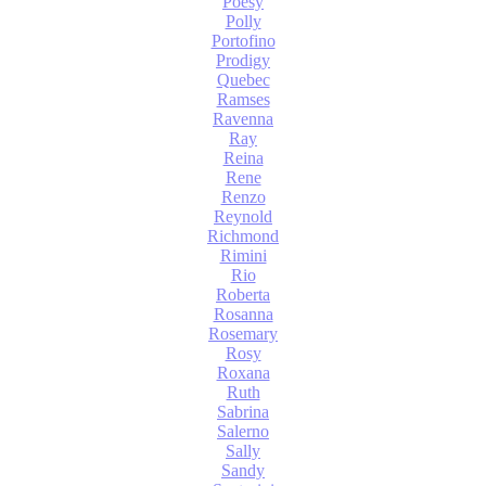
Poesy
Polly
Portofino
Prodigy
Quebec
Ramses
Ravenna
Ray
Reina
Rene
Renzo
Reynold
Richmond
Rimini
Rio
Roberta
Rosanna
Rosemary
Rosy
Roxana
Ruth
Sabrina
Salerno
Sally
Sandy