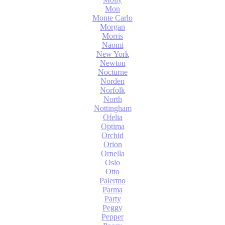
Mon
Monte Carlo
Morgan
Morris
Naomi
New York
Newton
Nocturne
Norden
Norfolk
North
Nottingham
Ofelia
Optima
Orchid
Orion
Ornella
Oslo
Otto
Palermo
Parma
Party
Peggy
Pepper