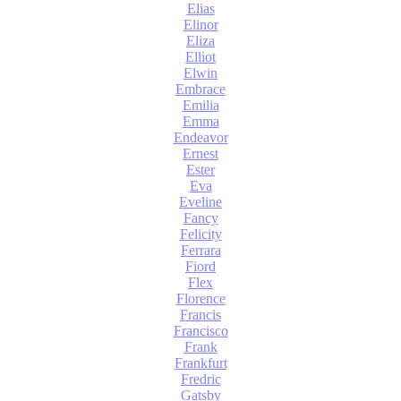
Elias
Elinor
Eliza
Elliot
Elwin
Embrace
Emilia
Emma
Endeavor
Ernest
Ester
Eva
Eveline
Fancy
Felicity
Ferrara
Fiord
Flex
Florence
Francis
Francisco
Frank
Frankfurt
Fredric
Gatsby