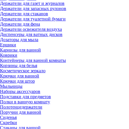
Держатели для газет и журналов
Держатели для запасных рулонов
Держатели для стаканов
Держатели для туалетной бумаги
Держатели для фена
Держатели освежителя воздуха
Диспенсеры для ватных дисков
Дозаторы для мыла
Ершики
Карнизы для ванной
Коврики
Контейнеры для ванной комнаты
Корзины для белья
Косметическое зеркало
Крючки для ванной
Крючки для штор
Мыльницы
Наборы аксессуаров
Подставки для предметов
Полки в ванную комнату
Полотенцедержатели
Поручни для ванной
Сиденья
Скребки
Стаканы для ванной