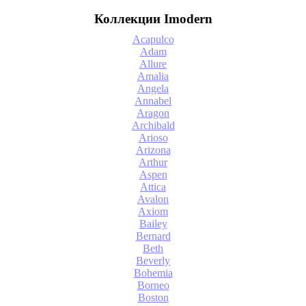
Коллекции Imodern
Acapulco
Adam
Allure
Amalia
Angela
Annabel
Aragon
Archibald
Arioso
Arizona
Arthur
Aspen
Attica
Avalon
Axiom
Bailey
Bernard
Beth
Beverly
Bohemia
Borneo
Boston