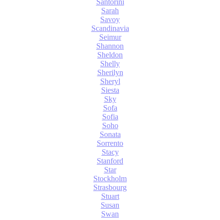
Santorini
Sarah
Savoy
Scandinavia
Seimur
Shannon
Sheldon
Shelly
Sherilyn
Sheryl
Siesta
Sky
Sofa
Sofia
Soho
Sonata
Sorrento
Stacy
Stanford
Star
Stockholm
Strasbourg
Stuart
Susan
Swan