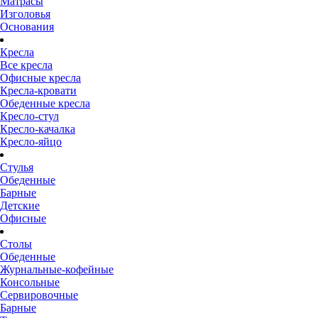
Матрасы
Изголовья
Основания
Кресла
Все кресла
Офисные кресла
Кресла-кровати
Обеденные кресла
Кресло-стул
Кресло-качалка
Кресло-яйцо
Стулья
Обеденные
Барные
Детские
Офисные
Столы
Обеденные
Журнальные-кофейные
Консольные
Сервировочные
Барные