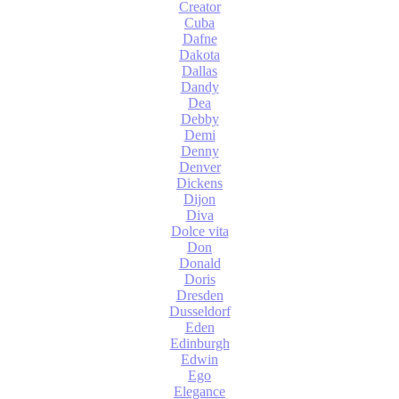
Creator
Cuba
Dafne
Dakota
Dallas
Dandy
Dea
Debby
Demi
Denny
Denver
Dickens
Dijon
Diva
Dolce vita
Don
Donald
Doris
Dresden
Dusseldorf
Eden
Edinburgh
Edwin
Ego
Elegance