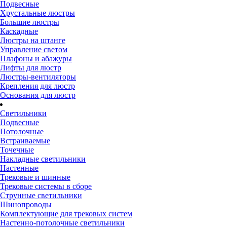
Подвесные
Хрустальные люстры
Большие люстры
Каскадные
Люстры на штанге
Управление светом
Плафоны и абажуры
Лифты для люстр
Люстры-вентиляторы
Крепления для люстр
Основания для люстр
Светильники
Подвесные
Потолочные
Встраиваемые
Точечные
Накладные светильники
Настенные
Трековые и шинные
Трековые системы в сборе
Струнные светильники
Шинопроводы
Комплектующие для трековых систем
Настенно-потолочные светильники