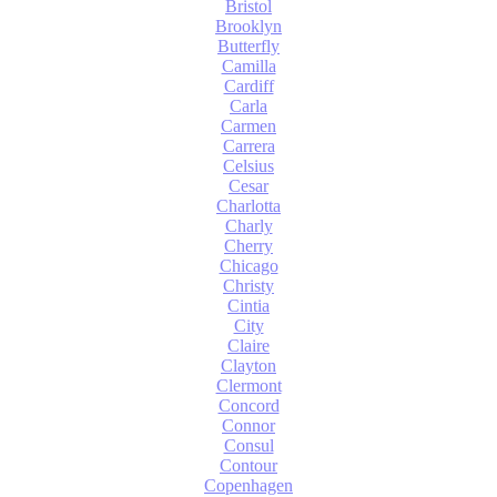
Bristol
Brooklyn
Butterfly
Camilla
Cardiff
Carla
Carmen
Carrera
Celsius
Cesar
Charlotta
Charly
Cherry
Chicago
Christy
Cintia
City
Claire
Clayton
Clermont
Concord
Connor
Consul
Contour
Copenhagen