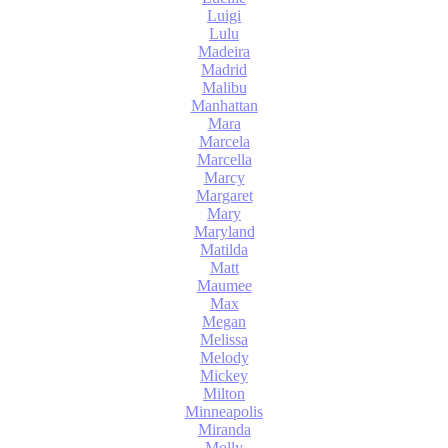
Luigi
Lulu
Madeira
Madrid
Malibu
Manhattan
Mara
Marcela
Marcella
Marcy
Margaret
Mary
Maryland
Matilda
Matt
Maumee
Max
Megan
Melissa
Melody
Mickey
Milton
Minneapolis
Miranda
Molly