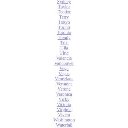
Sydney
Taylor
Teodor
Terry
Tokyo
Torino
Toronto
Trendy
Trix
Ulla
Ulric
Valencia
Vancouver
Vega
Vegas
Veneziana
Vermont
Verona
Veronica
Vicky
Victoria
Virginia
Vivien
Washington
Waterfall