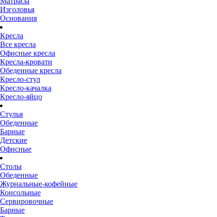
Матрасы
Изголовья
Основания
Кресла
Все кресла
Офисные кресла
Кресла-кровати
Обеденные кресла
Кресло-стул
Кресло-качалка
Кресло-яйцо
Стулья
Обеденные
Барные
Детские
Офисные
Столы
Обеденные
Журнальные-кофейные
Консольные
Сервировочные
Барные