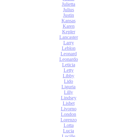
Julietta
Julius
Justin
Kansas
Karen
Kepler
Lancaster
Larry
Leblon
Leonard
Leonardo
Leticia
Letty
Libby
Lido
Liguria
Lilly
Lindsey
Lisbet
Livorno
London
Lorenzo
Lotta
Lucia
Lucille