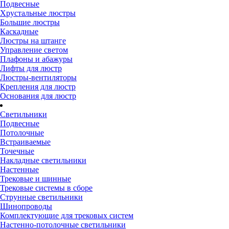
Подвесные
Хрустальные люстры
Большие люстры
Каскадные
Люстры на штанге
Управление светом
Плафоны и абажуры
Лифты для люстр
Люстры-вентиляторы
Крепления для люстр
Основания для люстр
Светильники
Подвесные
Потолочные
Встраиваемые
Точечные
Накладные светильники
Настенные
Трековые и шинные
Трековые системы в сборе
Струнные светильники
Шинопроводы
Комплектующие для трековых систем
Настенно-потолочные светильники