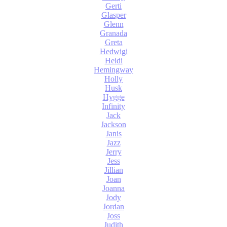
Gerti
Glasper
Glenn
Granada
Greta
Hedwigi
Heidi
Hemingway
Holly
Husk
Hygge
Infinity
Jack
Jackson
Janis
Jazz
Jerry
Jess
Jillian
Joan
Joanna
Jody
Jordan
Joss
Judith