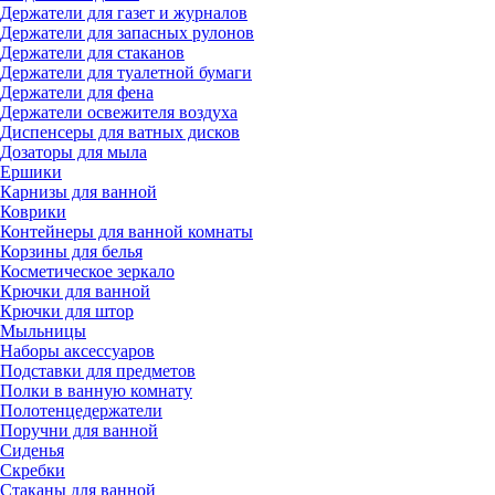
Держатели для газет и журналов
Держатели для запасных рулонов
Держатели для стаканов
Держатели для туалетной бумаги
Держатели для фена
Держатели освежителя воздуха
Диспенсеры для ватных дисков
Дозаторы для мыла
Ершики
Карнизы для ванной
Коврики
Контейнеры для ванной комнаты
Корзины для белья
Косметическое зеркало
Крючки для ванной
Крючки для штор
Мыльницы
Наборы аксессуаров
Подставки для предметов
Полки в ванную комнату
Полотенцедержатели
Поручни для ванной
Сиденья
Скребки
Стаканы для ванной