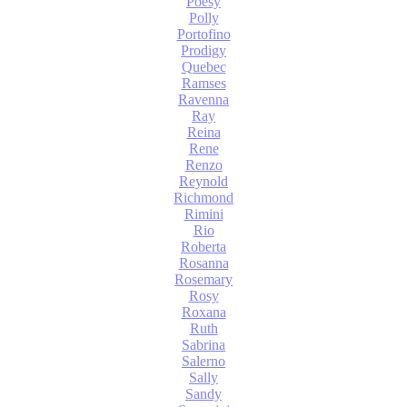
Poesy
Polly
Portofino
Prodigy
Quebec
Ramses
Ravenna
Ray
Reina
Rene
Renzo
Reynold
Richmond
Rimini
Rio
Roberta
Rosanna
Rosemary
Rosy
Roxana
Ruth
Sabrina
Salerno
Sally
Sandy