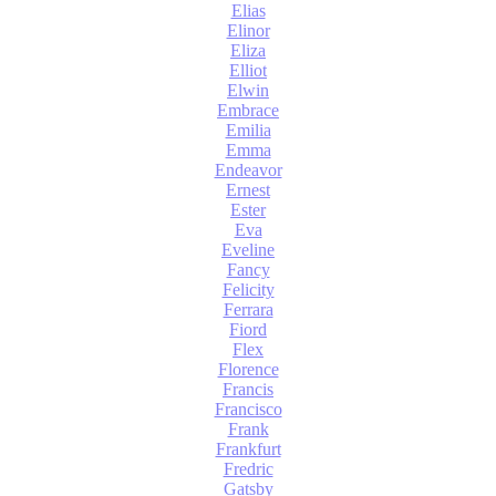
Elias
Elinor
Eliza
Elliot
Elwin
Embrace
Emilia
Emma
Endeavor
Ernest
Ester
Eva
Eveline
Fancy
Felicity
Ferrara
Fiord
Flex
Florence
Francis
Francisco
Frank
Frankfurt
Fredric
Gatsby