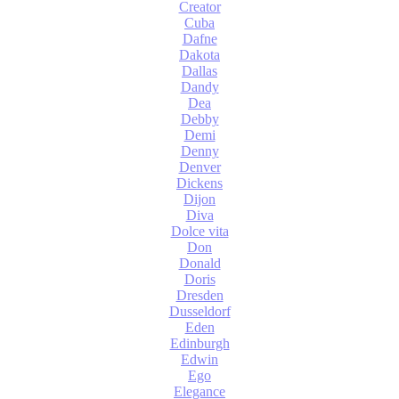
Creator
Cuba
Dafne
Dakota
Dallas
Dandy
Dea
Debby
Demi
Denny
Denver
Dickens
Dijon
Diva
Dolce vita
Don
Donald
Doris
Dresden
Dusseldorf
Eden
Edinburgh
Edwin
Ego
Elegance