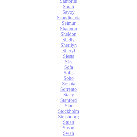
Santorini
Sarah
Savoy
Scandinavia
Seimur
Shannon
Sheldon
Shelly
Sherilyn
Sheryl
Siesta
Sky
Sofa
Sofia
Soho
Sonata
Sorrento
Stacy
Stanford
Star
Stockholm
Strasbourg
Stuart
Susan
Swan