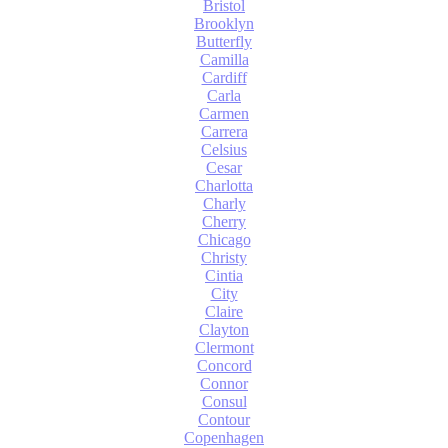
Bristol
Brooklyn
Butterfly
Camilla
Cardiff
Carla
Carmen
Carrera
Celsius
Cesar
Charlotta
Charly
Cherry
Chicago
Christy
Cintia
City
Claire
Clayton
Clermont
Concord
Connor
Consul
Contour
Copenhagen