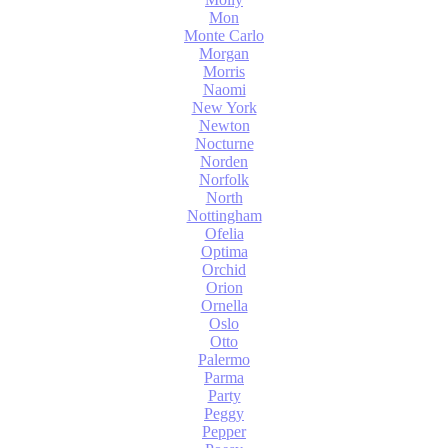
Mon
Monte Carlo
Morgan
Morris
Naomi
New York
Newton
Nocturne
Norden
Norfolk
North
Nottingham
Ofelia
Optima
Orchid
Orion
Ornella
Oslo
Otto
Palermo
Parma
Party
Peggy
Pepper