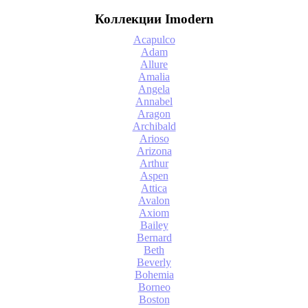
Коллекции Imodern
Acapulco
Adam
Allure
Amalia
Angela
Annabel
Aragon
Archibald
Arioso
Arizona
Arthur
Aspen
Attica
Avalon
Axiom
Bailey
Bernard
Beth
Beverly
Bohemia
Borneo
Boston