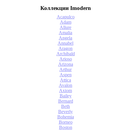
Коллекции Imodern
Acapulco
Adam
Allure
Amalia
Angela
Annabel
Aragon
Archibald
Arioso
Arizona
Arthur
Aspen
Attica
Avalon
Axiom
Bailey
Bernard
Beth
Beverly
Bohemia
Borneo
Boston