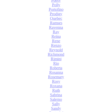
Poesy
Polly
Portofino
Prodigy
Quebec
Ramses
Ravenna
Ray
Reina
Rene
Renzo
Reynold
Richmond
Rimini
Rio
Roberta
Rosanna
Rosemary
Rosy
Roxana
Ruth
Sabrina
Salerno
Sally
Sandy