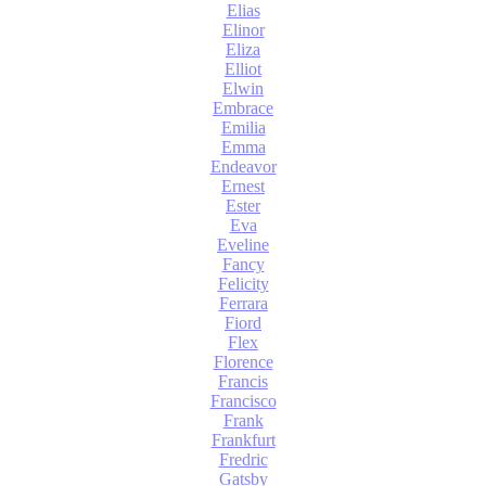
Elias
Elinor
Eliza
Elliot
Elwin
Embrace
Emilia
Emma
Endeavor
Ernest
Ester
Eva
Eveline
Fancy
Felicity
Ferrara
Fiord
Flex
Florence
Francis
Francisco
Frank
Frankfurt
Fredric
Gatsby