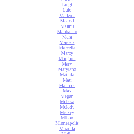
Luigi
Lulu
Madeira
Madrid
Malibu
Manhattan
Mara
Marcela
Marcella
Marcy
Margaret
Mary
Maryland
Matilda
Matt
Maumee
Max
Megan
Melissa
Melody
Mickey
Milton
Minneapolis
Miranda
Molly