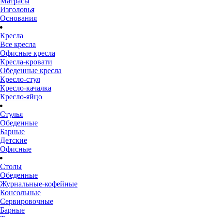
Матрасы
Изголовья
Основания
Кресла
Все кресла
Офисные кресла
Кресла-кровати
Обеденные кресла
Кресло-стул
Кресло-качалка
Кресло-яйцо
Стулья
Обеденные
Барные
Детские
Офисные
Столы
Обеденные
Журнальные-кофейные
Консольные
Сервировочные
Барные