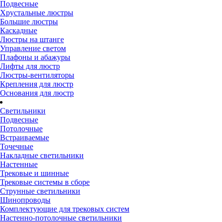
Подвесные
Хрустальные люстры
Большие люстры
Каскадные
Люстры на штанге
Управление светом
Плафоны и абажуры
Лифты для люстр
Люстры-вентиляторы
Крепления для люстр
Основания для люстр
Светильники
Подвесные
Потолочные
Встраиваемые
Точечные
Накладные светильники
Настенные
Трековые и шинные
Трековые системы в сборе
Струнные светильники
Шинопроводы
Комплектующие для трековых систем
Настенно-потолочные светильники