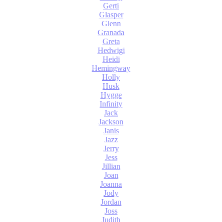
Gerti
Glasper
Glenn
Granada
Greta
Hedwigi
Heidi
Hemingway
Holly
Husk
Hygge
Infinity
Jack
Jackson
Janis
Jazz
Jerry
Jess
Jillian
Joan
Joanna
Jody
Jordan
Joss
Judith