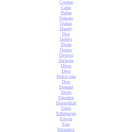
Creator
Cuba
Dafne
Dakota
Dallas
Dandy
Dea
Debby
Demi
Denny
Denver
Dickens
Dijon
Diva
Dolce vita
Don
Donald
Doris
Dresden
Dusseldorf
Eden
Edinburgh
Edwin
Ego
Elegance