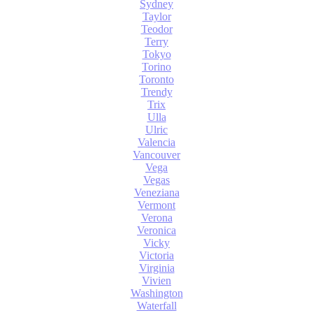
Sydney
Taylor
Teodor
Terry
Tokyo
Torino
Toronto
Trendy
Trix
Ulla
Ulric
Valencia
Vancouver
Vega
Vegas
Veneziana
Vermont
Verona
Veronica
Vicky
Victoria
Virginia
Vivien
Washington
Waterfall