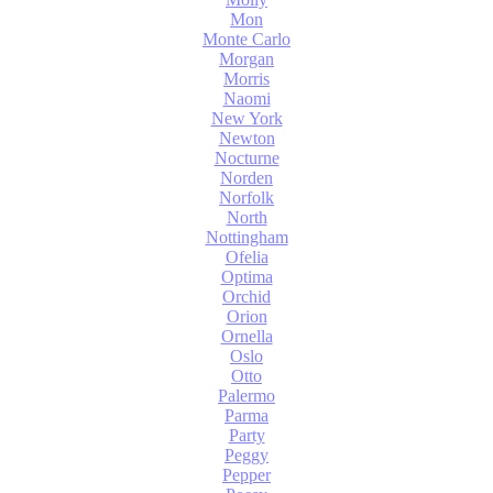
Mon
Monte Carlo
Morgan
Morris
Naomi
New York
Newton
Nocturne
Norden
Norfolk
North
Nottingham
Ofelia
Optima
Orchid
Orion
Ornella
Oslo
Otto
Palermo
Parma
Party
Peggy
Pepper