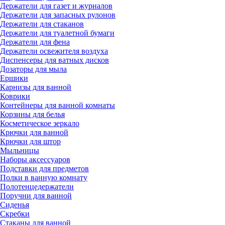
Держатели для газет и журналов
Держатели для запасных рулонов
Держатели для стаканов
Держатели для туалетной бумаги
Держатели для фена
Держатели освежителя воздуха
Диспенсеры для ватных дисков
Дозаторы для мыла
Ершики
Карнизы для ванной
Коврики
Контейнеры для ванной комнаты
Корзины для белья
Косметическое зеркало
Крючки для ванной
Крючки для штор
Мыльницы
Наборы аксессуаров
Подставки для предметов
Полки в ванную комнату
Полотенцедержатели
Поручни для ванной
Сиденья
Скребки
Стаканы для ванной