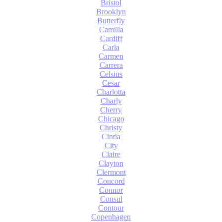
Bristol
Brooklyn
Butterfly
Camilla
Cardiff
Carla
Carmen
Carrera
Celsius
Cesar
Charlotta
Charly
Cherry
Chicago
Christy
Cintia
City
Claire
Clayton
Clermont
Concord
Connor
Consul
Contour
Copenhagen