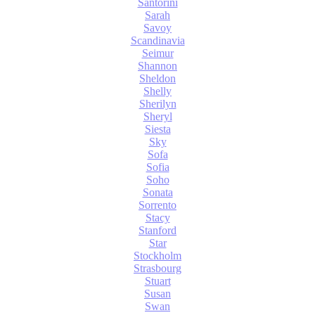
Santorini
Sarah
Savoy
Scandinavia
Seimur
Shannon
Sheldon
Shelly
Sherilyn
Sheryl
Siesta
Sky
Sofa
Sofia
Soho
Sonata
Sorrento
Stacy
Stanford
Star
Stockholm
Strasbourg
Stuart
Susan
Swan