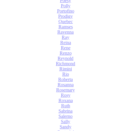
Poesy
Polly
Portofino
Prodigy
Quebec
Ramses
Ravenna
Ray
Reina
Rene
Renzo
Reynold
Richmond
Rimini
Rio
Roberta
Rosanna
Rosemary
Rosy
Roxana
Ruth
Sabrina
Salerno
Sally
Sandy