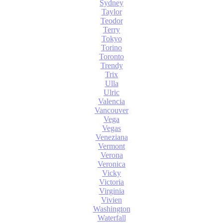
Sydney
Taylor
Teodor
Terry
Tokyo
Torino
Toronto
Trendy
Trix
Ulla
Ulric
Valencia
Vancouver
Vega
Vegas
Veneziana
Vermont
Verona
Veronica
Vicky
Victoria
Virginia
Vivien
Washington
Waterfall