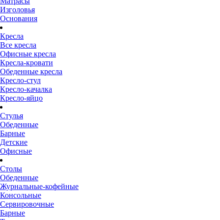
Матрасы
Изголовья
Основания
Кресла
Все кресла
Офисные кресла
Кресла-кровати
Обеденные кресла
Кресло-стул
Кресло-качалка
Кресло-яйцо
Стулья
Обеденные
Барные
Детские
Офисные
Столы
Обеденные
Журнальные-кофейные
Консольные
Сервировочные
Барные