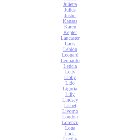
Julietta
Julius
Justin
Kansas
Karen
Kepler
Lancaster
Larry
Leblon
Leonard
Leonardo
Leticia
Letty
Libby
Lido
Liguria
Lilly
Lindsey
Lisbet
Livorno
London
Lorenzo
Lotta
Lucia
Lucille