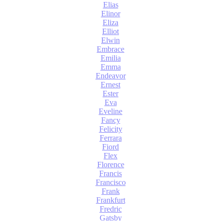
Elias
Elinor
Eliza
Elliot
Elwin
Embrace
Emilia
Emma
Endeavor
Ernest
Ester
Eva
Eveline
Fancy
Felicity
Ferrara
Fiord
Flex
Florence
Francis
Francisco
Frank
Frankfurt
Fredric
Gatsby