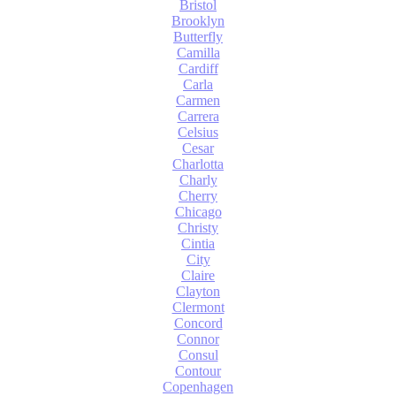
Bristol
Brooklyn
Butterfly
Camilla
Cardiff
Carla
Carmen
Carrera
Celsius
Cesar
Charlotta
Charly
Cherry
Chicago
Christy
Cintia
City
Claire
Clayton
Clermont
Concord
Connor
Consul
Contour
Copenhagen