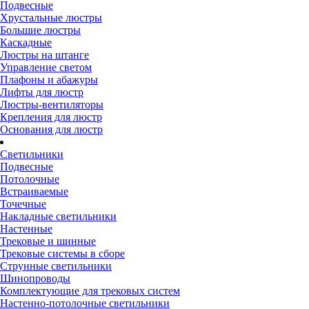
Подвесные
Хрустальные люстры
Большие люстры
Каскадные
Люстры на штанге
Управление светом
Плафоны и абажуры
Лифты для люстр
Люстры-вентиляторы
Крепления для люстр
Основания для люстр
Светильники
Подвесные
Потолочные
Встраиваемые
Точечные
Накладные светильники
Настенные
Трековые и шинные
Трековые системы в сборе
Струнные светильники
Шинопроводы
Комплектующие для трековых систем
Настенно-потолочные светильники