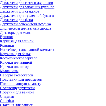
Держатели для газет и журналов
Держатели для запасных рулонов
Держатели для стаканов
Держатели для туалетной бумаги
Держатели для фена
Держатели освежителя воздуха
Диспенсеры для ватных дисков
Дозаторы для мыла
Ершики
Карнизы для ванной
Коврики
Контейнеры для ванной комнаты
Корзины для белья
Косметическое зеркало
Крючки для ванной
Крючки для штор
Мыльницы
Наборы аксессуаров
Подставки для предметов
Полки в ванную комнату
Полотенцедержатели
Поручни для ванной
Сиденья
Скребки
Стаканы для ванной