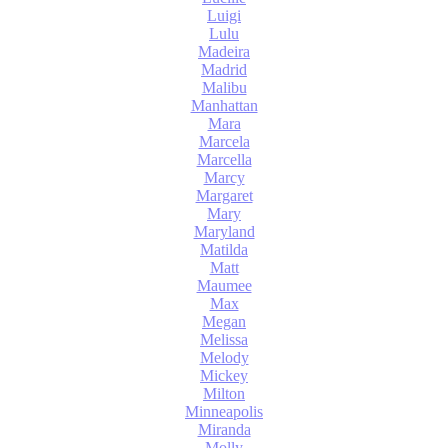
Luigi
Lulu
Madeira
Madrid
Malibu
Manhattan
Mara
Marcela
Marcella
Marcy
Margaret
Mary
Maryland
Matilda
Matt
Maumee
Max
Megan
Melissa
Melody
Mickey
Milton
Minneapolis
Miranda
Molly