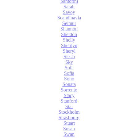
Santorini
Sarah
Savoy
Scandinavia
Seimur
Shannon
Sheldon
Shelly
Sherilyn
Sheryl
Siesta
Sky
Sofa
Sofia
Soho
Sonata
Sorrento
Stacy
Stanford
Star
Stockholm
Strasbourg
Stuart
Susan
Swan