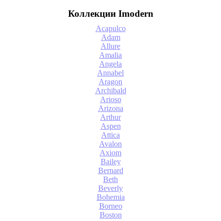
Коллекции Imodern
Acapulco
Adam
Allure
Amalia
Angela
Annabel
Aragon
Archibald
Arioso
Arizona
Arthur
Aspen
Attica
Avalon
Axiom
Bailey
Bernard
Beth
Beverly
Bohemia
Borneo
Boston