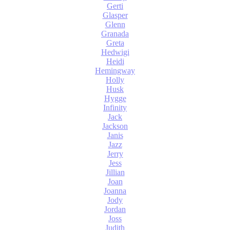
Gerti
Glasper
Glenn
Granada
Greta
Hedwigi
Heidi
Hemingway
Holly
Husk
Hygge
Infinity
Jack
Jackson
Janis
Jazz
Jerry
Jess
Jillian
Joan
Joanna
Jody
Jordan
Joss
Judith