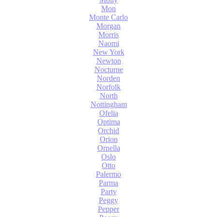
Mon
Monte Carlo
Morgan
Morris
Naomi
New York
Newton
Nocturne
Norden
Norfolk
North
Nottingham
Ofelia
Optima
Orchid
Orion
Ornella
Oslo
Otto
Palermo
Parma
Party
Peggy
Pepper