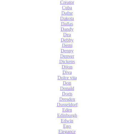
Creator
Cuba
Dafne
Dakota
Dallas
Dandy
Dea
Debby
Demi
Denny
Denver
Dickens
Dijon
Diva
Dolce vita
Don
Donald
Doris
Dresden
Dusseldorf
Eden
Edinburgh
Edwin
Ego
Elegance