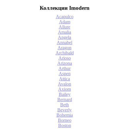
Коллекции Imodern
Acapulco
Adam
Allure
Amalia
Angela
Annabel
Aragon
Archibald
Arioso
Arizona
Arthur
Aspen
Attica
Avalon
Axiom
Bailey
Bernard
Beth
Beverly
Bohemia
Borneo
Boston