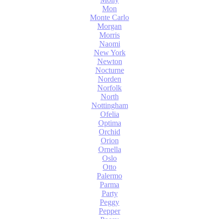
Mon
Monte Carlo
Morgan
Morris
Naomi
New York
Newton
Nocturne
Norden
Norfolk
North
Nottingham
Ofelia
Optima
Orchid
Orion
Ornella
Oslo
Otto
Palermo
Parma
Party
Peggy
Pepper