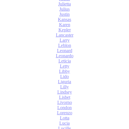
Julietta
Julius
Justin
Kansas
Karen
Kepler
Lancaster
Larry
Leblon
Leonard
Leonardo
Leticia
Letty
Libby
Lido
Liguria
Lilly
Lindsey
Lisbet
Livorno
London
Lorenzo
Lotta
Lucia
Lucille