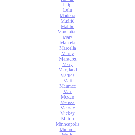
Luigi
Lulu
Madeira
Madrid
Malibu
Manhattan
Mara
Marcela
Marcella
Marcy
Margaret
Mary
Maryland
Matilda
Matt
Maumee
Max
Megan
Melissa
Melody
Mickey
Milton
Minneapolis
Miranda
Molly