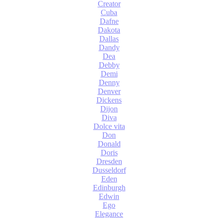
Creator
Cuba
Dafne
Dakota
Dallas
Dandy
Dea
Debby
Demi
Denny
Denver
Dickens
Dijon
Diva
Dolce vita
Don
Donald
Doris
Dresden
Dusseldorf
Eden
Edinburgh
Edwin
Ego
Elegance