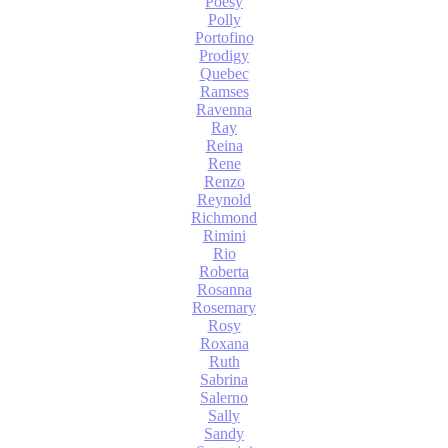
Poesy
Polly
Portofino
Prodigy
Quebec
Ramses
Ravenna
Ray
Reina
Rene
Renzo
Reynold
Richmond
Rimini
Rio
Roberta
Rosanna
Rosemary
Rosy
Roxana
Ruth
Sabrina
Salerno
Sally
Sandy