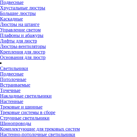
Подвесные
Хрустальные люстры
Большие люстры
Каскадные
Люстры на штанге
Управление светом
Плафоны и абажуры
Лифты для люстр
Люстры-вентиляторы
Крепления для люстр
Основания для люстр
Светильники
Подвесные
Потолочные
Встраиваемые
Точечные
Накладные светильники
Настенные
Трековые и шинные
Трековые системы в сборе
Струнные светильники
Шинопроводы
Комплектующие для трековых систем
Настенно-потолочные светильники