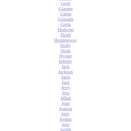
Gerti
Glasper
Glenn
Granada
Greta
Hedwigi
Heidi
Hemingway
Holly
Husk
Hygge
Infinity
Jack
Jackson
Janis
Jazz
Jerry
Jess
Jillian
Joan
Joanna
Jody
Jordan
Joss
Judith