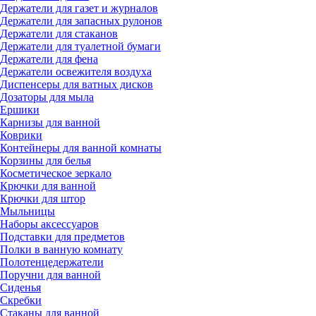
Держатели для газет и журналов
Держатели для запасных рулонов
Держатели для стаканов
Держатели для туалетной бумаги
Держатели для фена
Держатели освежителя воздуха
Диспенсеры для ватных дисков
Дозаторы для мыла
Ершики
Карнизы для ванной
Коврики
Контейнеры для ванной комнаты
Корзины для белья
Косметическое зеркало
Крючки для ванной
Крючки для штор
Мыльницы
Наборы аксессуаров
Подставки для предметов
Полки в ванную комнату
Полотенцедержатели
Поручни для ванной
Сиденья
Скребки
Стаканы для ванной