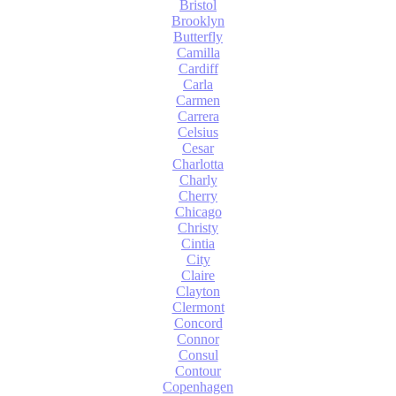
Bristol
Brooklyn
Butterfly
Camilla
Cardiff
Carla
Carmen
Carrera
Celsius
Cesar
Charlotta
Charly
Cherry
Chicago
Christy
Cintia
City
Claire
Clayton
Clermont
Concord
Connor
Consul
Contour
Copenhagen