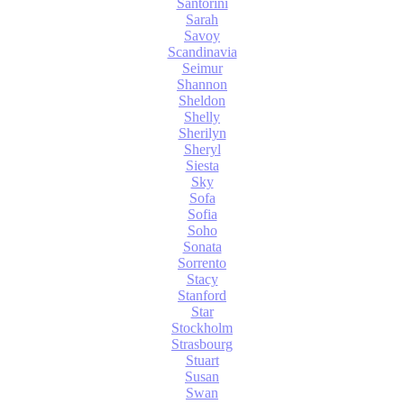
Santorini
Sarah
Savoy
Scandinavia
Seimur
Shannon
Sheldon
Shelly
Sherilyn
Sheryl
Siesta
Sky
Sofa
Sofia
Soho
Sonata
Sorrento
Stacy
Stanford
Star
Stockholm
Strasbourg
Stuart
Susan
Swan