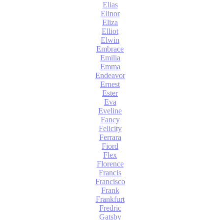
Elias
Elinor
Eliza
Elliot
Elwin
Embrace
Emilia
Emma
Endeavor
Ernest
Ester
Eva
Eveline
Fancy
Felicity
Ferrara
Fiord
Flex
Florence
Francis
Francisco
Frank
Frankfurt
Fredric
Gatsby