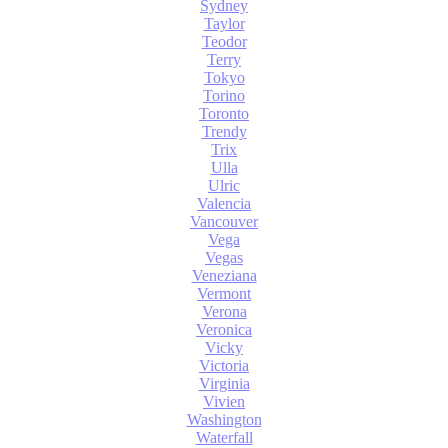
Sydney
Taylor
Teodor
Terry
Tokyo
Torino
Toronto
Trendy
Trix
Ulla
Ulric
Valencia
Vancouver
Vega
Vegas
Veneziana
Vermont
Verona
Veronica
Vicky
Victoria
Virginia
Vivien
Washington
Waterfall