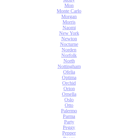
Mon
Monte Carlo
Morgan
Morris
Naomi
New York
Newton
Nocturne
Norden
Norfolk
North
Nottingham
Ofelia
Optima
Orchid
Orion
Ornella
Oslo
Otto
Palermo
Parma
Party
Peggy
Pepper