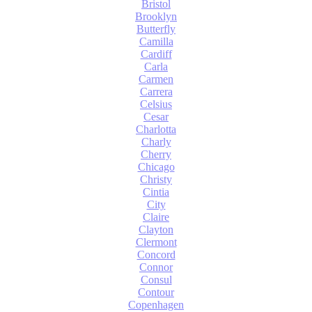
Bristol
Brooklyn
Butterfly
Camilla
Cardiff
Carla
Carmen
Carrera
Celsius
Cesar
Charlotta
Charly
Cherry
Chicago
Christy
Cintia
City
Claire
Clayton
Clermont
Concord
Connor
Consul
Contour
Copenhagen