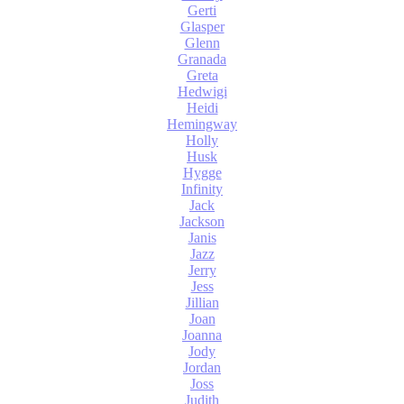
Gerti
Glasper
Glenn
Granada
Greta
Hedwigi
Heidi
Hemingway
Holly
Husk
Hygge
Infinity
Jack
Jackson
Janis
Jazz
Jerry
Jess
Jillian
Joan
Joanna
Jody
Jordan
Joss
Judith