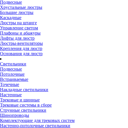
Подвесные
Хрустальные люстры
Большие люстры
Каскадные
Люстры на штанге
Управление светом
Плафоны и абажуры
Лифты для люстр
Люстры-вентиляторы
Крепления для люстр
Основания для люстр
Светильники
Подвесные
Потолочные
Встраиваемые
Точечные
Накладные светильники
Настенные
Трековые и шинные
Трековые системы в сборе
Струнные светильники
Шинопроводы
Комплектующие для трековых систем
Настенно-потолочные светильники