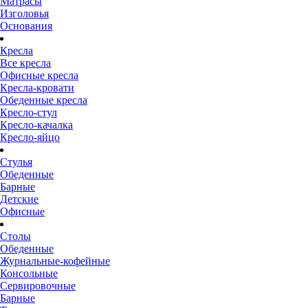
Матрасы
Изголовья
Основания
Кресла
Все кресла
Офисные кресла
Кресла-кровати
Обеденные кресла
Кресло-стул
Кресло-качалка
Кресло-яйцо
Стулья
Обеденные
Барные
Детские
Офисные
Столы
Обеденные
Журнальные-кофейные
Консольные
Сервировочные
Барные