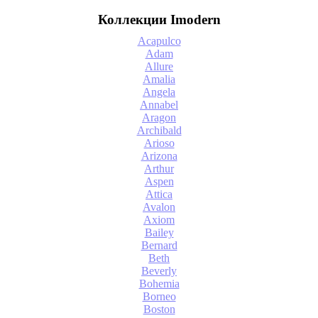
Коллекции Imodern
Acapulco
Adam
Allure
Amalia
Angela
Annabel
Aragon
Archibald
Arioso
Arizona
Arthur
Aspen
Attica
Avalon
Axiom
Bailey
Bernard
Beth
Beverly
Bohemia
Borneo
Boston