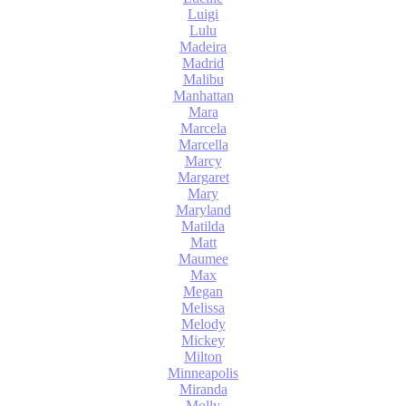
Luigi
Lulu
Madeira
Madrid
Malibu
Manhattan
Mara
Marcela
Marcella
Marcy
Margaret
Mary
Maryland
Matilda
Matt
Maumee
Max
Megan
Melissa
Melody
Mickey
Milton
Minneapolis
Miranda
Molly