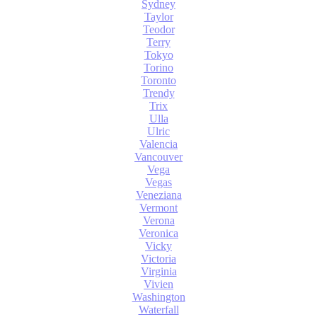
Sydney
Taylor
Teodor
Terry
Tokyo
Torino
Toronto
Trendy
Trix
Ulla
Ulric
Valencia
Vancouver
Vega
Vegas
Veneziana
Vermont
Verona
Veronica
Vicky
Victoria
Virginia
Vivien
Washington
Waterfall