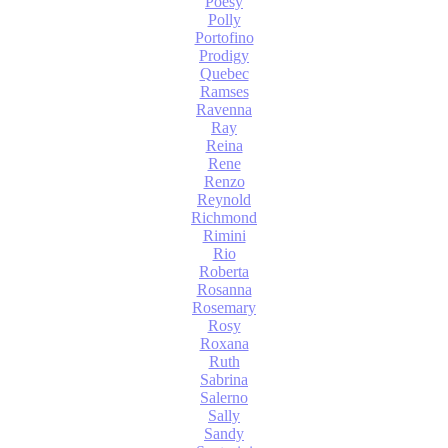
Poesy
Polly
Portofino
Prodigy
Quebec
Ramses
Ravenna
Ray
Reina
Rene
Renzo
Reynold
Richmond
Rimini
Rio
Roberta
Rosanna
Rosemary
Rosy
Roxana
Ruth
Sabrina
Salerno
Sally
Sandy