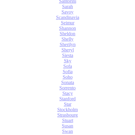
Santorini
Sarah
Savoy
Scandinavia
Seimur
Shannon
Sheldon
Shelly
Sherilyn
Sheryl
Siesta
Sky
Sofa
Sofia
Soho
Sonata
Sorrento
Stacy
Stanford
Star
Stockholm
Strasbourg
Stuart
Susan
Swan