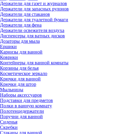
Держатели для газет и журналов
Держатели для запасных рулонов
Держатели для стаканов
Держатели для туалетной бумаги
Держатели для фена
Держатели освежителя воздуха
Диспенсеры для ватных дисков
Дозаторы для мыла
Ершики
Карнизы для ванной
Коврики
Контейнеры для ванной комнаты
Корзины для белья
Косметическое зеркало
Крючки для ванной
Крючки для штор
Мыльницы
Наборы аксессуаров
Подставки для предметов
Полки в ванную комнату
Полотенцедержатели
Поручни для ванной
Сиденья
Скребки
Стаканы для ванной