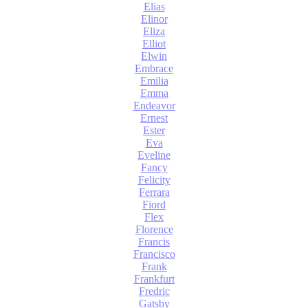
Elias
Elinor
Eliza
Elliot
Elwin
Embrace
Emilia
Emma
Endeavor
Ernest
Ester
Eva
Eveline
Fancy
Felicity
Ferrara
Fiord
Flex
Florence
Francis
Francisco
Frank
Frankfurt
Fredric
Gatsby