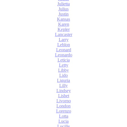
Julietta
Julius
Justin
Kansas
Karen
Kepler
Lancaster
Larry
Leblon
Leonard
Leonardo
Leticia
Letty
Libby
Lido
Liguria
Lilly
Lindsey
Lisbet
Livorno
London
Lorenzo
Lotta
Lucia
Lucille