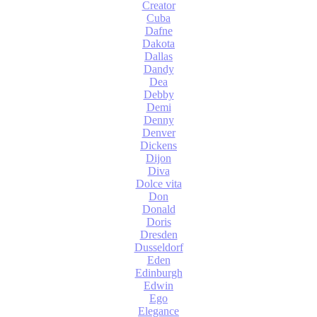
Creator
Cuba
Dafne
Dakota
Dallas
Dandy
Dea
Debby
Demi
Denny
Denver
Dickens
Dijon
Diva
Dolce vita
Don
Donald
Doris
Dresden
Dusseldorf
Eden
Edinburgh
Edwin
Ego
Elegance