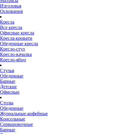
Матрасы
Изголовья
Основания
Кресла
Все кресла
Офисные кресла
Кресла-кровати
Обеденные кресла
Кресло-стул
Кресло-качалка
Кресло-яйцо
Стулья
Обеденные
Барные
Детские
Офисные
Столы
Обеденные
Журнальные-кофейные
Консольные
Сервировочные
Барные