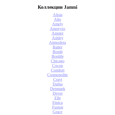
Коллекции Jamni
Alisia
Alto
Amely
Amoryzo
Amster
Ashley
Atmosfera
Batler
Bomb
Bonlife
Chicago
Cocon
Comfort
Cosmopolite
Cravt
Dafna
Denmark
Dever
Elle
Etnica
Fusion
Grace