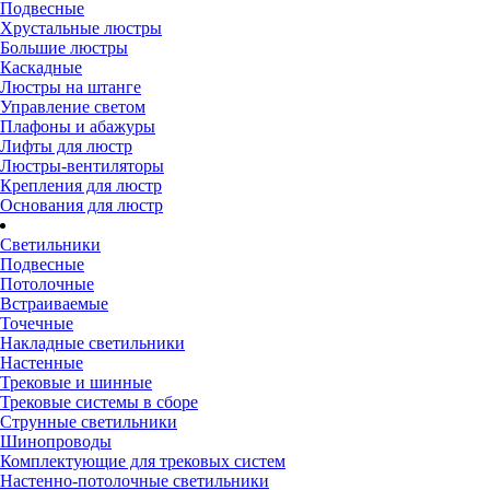
Подвесные
Хрустальные люстры
Большие люстры
Каскадные
Люстры на штанге
Управление светом
Плафоны и абажуры
Лифты для люстр
Люстры-вентиляторы
Крепления для люстр
Основания для люстр
Светильники
Подвесные
Потолочные
Встраиваемые
Точечные
Накладные светильники
Настенные
Трековые и шинные
Трековые системы в сборе
Струнные светильники
Шинопроводы
Комплектующие для трековых систем
Настенно-потолочные светильники