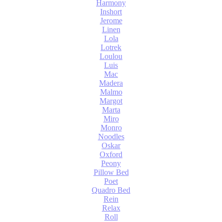
Harmony
Inshort
Jerome
Linen
Lola
Lotrek
Loulou
Luis
Mac
Madera
Malmo
Margot
Marta
Miro
Monro
Noodles
Oskar
Oxford
Peony
Pillow Bed
Poet
Quadro Bed
Rein
Relax
Roll