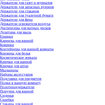
Держатели для газет и журналов
Держатели для запасных рулонов
Держатели для стаканов
Держатели для туалетной бумаги
Держатели для фена
Держатели освежителя воздуха
Диспенсеры для ватных дисков
Дозаторы для мыла
Ершики
Карнизы для ванной
Коврики
Контейнеры для ванной комнаты
Корзины для белья
Косметическое зеркало
Крючки для ванной
Крючки для штор
Мыльницы
Наборы аксессуаров
Подставки для предметов
Полки в ванную комнату
Полотенцедержатели
Поручни для ванной
Сиденья
Скребки
Стаканы для ванной